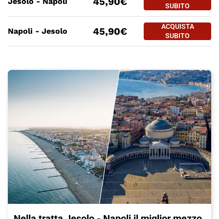
45,90€
Jesolo - Napoli
JESOLO - NA
SUBITO
PREZZO BIGLIETTO TRENO Jeso
Tratte
a partire da
ACQUISTA
ACQUISTA SUBITO
45,90€
Napoli - Jesolo
NAPOLI - JE
SUBITO
Nella tratta Jesolo - Napoli il miglior mezzo