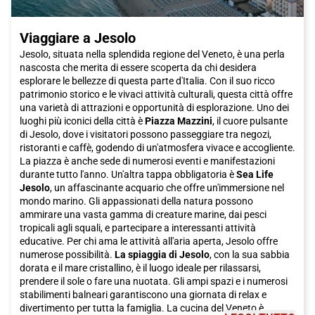
Viaggiare a Jesolo
Jesolo, situata nella splendida regione del Veneto, è una perla
nascosta che merita di essere scoperta da chi desidera
esplorare le bellezze di questa parte d'Italia. Con il suo ricco
patrimonio storico e le vivaci attività culturali, questa città offre
una varietà di attrazioni e opportunità di esplorazione. Uno dei
luoghi più iconici della città è
Piazza Mazzini
, il cuore pulsante
di Jesolo, dove i visitatori possono passeggiare tra negozi,
ristoranti e caffè, godendo di un'atmosfera vivace e accogliente.
La piazza è anche sede di numerosi eventi e manifestazioni
durante tutto l'anno. Un'altra tappa obbligatoria è
Sea Life
Jesolo
, un affascinante acquario che offre un'immersione nel
mondo marino. Gli appassionati della natura possono
ammirare una vasta gamma di creature marine, dai pesci
tropicali agli squali, e partecipare a interessanti attività
educative. Per chi ama le attività all'aria aperta, Jesolo offre
numerose possibilità.
La spiaggia di Jesolo
, con la sua sabbia
dorata e il mare cristallino, è il luogo ideale per rilassarsi,
prendere il sole o fare una nuotata. Gli ampi spazi e i numerosi
stabilimenti balneari garantiscono una giornata di relax e
divertimento per tutta la famiglia. La cucina del Veneto è