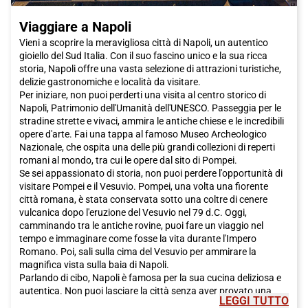
Viaggiare a Napoli
Vieni a scoprire la meravigliosa città di Napoli, un autentico
gioiello del Sud Italia. Con il suo fascino unico e la sua ricca
storia, Napoli offre una vasta selezione di attrazioni turistiche,
delizie gastronomiche e località da visitare.
Per iniziare, non puoi perderti una visita al centro storico di
Napoli, Patrimonio dell'Umanità dell'UNESCO. Passeggia per le
stradine strette e vivaci, ammira le antiche chiese e le incredibili
opere d'arte. Fai una tappa al famoso Museo Archeologico
Nazionale, che ospita una delle più grandi collezioni di reperti
romani al mondo, tra cui le opere dal sito di Pompei.
Se sei appassionato di storia, non puoi perdere l'opportunità di
visitare Pompei e il Vesuvio. Pompei, una volta una fiorente
città romana, è stata conservata sotto una coltre di cenere
vulcanica dopo l'eruzione del Vesuvio nel 79 d.C. Oggi,
camminando tra le antiche rovine, puoi fare un viaggio nel
tempo e immaginare come fosse la vita durante l'Impero
Romano. Poi, sali sulla cima del Vesuvio per ammirare la
magnifica vista sulla baia di Napoli.
Parlando di cibo, Napoli è famosa per la sua cucina deliziosa e
autentica. Non puoi lasciare la città senza aver provato una
LEGGI TUTTO
vera pizza napoletana. Fai una sosta in una delle pizzerie