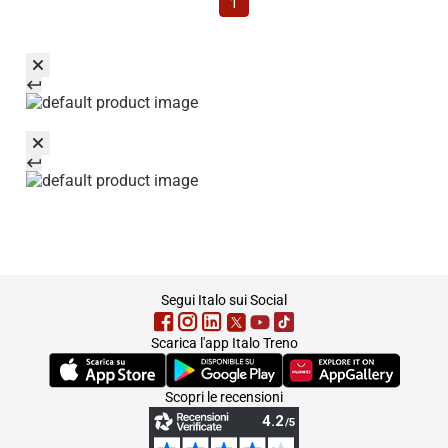
1
footer
Segui Italo sui Social
Scarica l'app Italo Treno
(Si apre in una nuova scheda)
(Si apre in una nuova scheda)
(Si apre in una nuova 
Scopri le recensioni