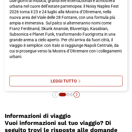
Due giorni di musica, grandi live internazionali e atmosfera
urbana nel cuore dell’estate partenopea: il Noisy Naples Fest
2026 torna il 23 e 24 luglio alla Mostra d’Oltremare, nella
nuova area del Viale delle 28 Fontane, con una formula più
ampia e immersiva. Sul palco si alterneranno nomi come
Franz Ferdinand, Skunk Anansie, Bluvertigo, Kasabian,
Subsonica e Planet Funk, trasformando Fuorigrotta in una
grande arena a cielo aperto. Per chi arriva da fuori città, il
viaggio è semplice: con Italo si raggiunge Napoli Centrale, da
cui si prosegue verso la Mostra d’Oltremare con i collegamenti
urbani.
LEGGI TUTTO
SU NOISY NAPLES FEST 2026 A N
Informazioni di viaggio
Vuoi informazioni sul tuo viaggio? Di
seguito trovi le risposte alle domande