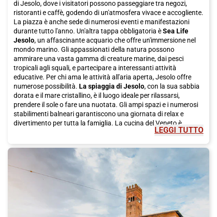
di Jesolo, dove i visitatori possono passeggiare tra negozi,
ristoranti e caffè, godendo di un'atmosfera vivace e accogliente.
La piazza è anche sede di numerosi eventi e manifestazioni
durante tutto l'anno. Un'altra tappa obbligatoria è
Sea Life
Jesolo
, un affascinante acquario che offre un'immersione nel
mondo marino. Gli appassionati della natura possono
ammirare una vasta gamma di creature marine, dai pesci
tropicali agli squali, e partecipare a interessanti attività
educative. Per chi ama le attività all'aria aperta, Jesolo offre
numerose possibilità.
La spiaggia di Jesolo
, con la sua sabbia
dorata e il mare cristallino, è il luogo ideale per rilassarsi,
prendere il sole o fare una nuotata. Gli ampi spazi e i numerosi
stabilimenti balneari garantiscono una giornata di relax e
divertimento per tutta la famiglia. La cucina del Veneto è
LEGGI TUTTO
rinomata in tutto il paese, e Jesolo non fa eccezione. Durante il
tuo soggiorno, non puoi perdere l'opportunità di assaggiare
alcuni dei piatti tradizionali della regione.
Piatti a base di pesce
come il baccalà alla vicentina o le sarde in saor sono scelte
popolari qui, così come i dolci locali come il tiramisù e la
fugassa. Puoi raggiungere Jesolo viaggiando con i treni ad alta
velocità di Italo.
Italo
offre un servizio di alta qualità e
confortevole, permettendoti di raggiungere la tua destinazione
in modo semplice ed efficiente. Godrai di un piacevole viaggio
attraverso i pittoreschi paesaggi del Veneto e arriverai a Jesolo