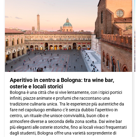
al mondo. Camminare sotto questi portici è un'esperienza unica
che ti proteggerà dai capricci del tempo e ti porterà alla
scoperta di angoli nascosti della città.
Per una pausa rilassante, il Parco della Montagnola è il luogo
ideale da visitare. Immerso nel verde, questo parcheggio offre
una fuga dalla frenesia della città. Rilassati sulle sue panchine,
prenditi il tempo per leggere un libro o goditi una passeggiata
tranquilla.
Per arrivare a
Bologna
, ti consigliamo di viaggiare con il treno
Italo. Con un viaggio comodo e conveniente, potrai raggiungere
la città in breve tempo e goderti tutte le meraviglie che
Bologna
Aperitivo in centro a Bologna: tra wine bar,
ha da offrire. I treni Italo offrono un servizio di alta qualità, con
osterie e locali storici
comfort e servizi moderni che rendono il viaggio un'esperienza
Bologna è una città che si vive lentamente, con i tipici portici
piacevole.
infiniti, piazze animate e profumi che raccontano una
tradizione culinaria unica. Tra le esperienze più autentiche da
Non aspettare oltre, prenota il tuo biglietto Italo per
Bologna
e
fare nel capoluogo emiliano c’è senza dubbio l’aperitivo in
immergiti nell'affascinante atmosfera di questa città ricca di
centro, un rituale che unisce convivialità, buon cibo e
cultura, storia e prelibatezze culinarie.
atmosfere diverse a seconda della zona scelta. Dai wine bar
più eleganti alle osterie storiche, fino ai locali vivaci frequentati
dagli studenti, Bologna offre una varietà sorprendente di