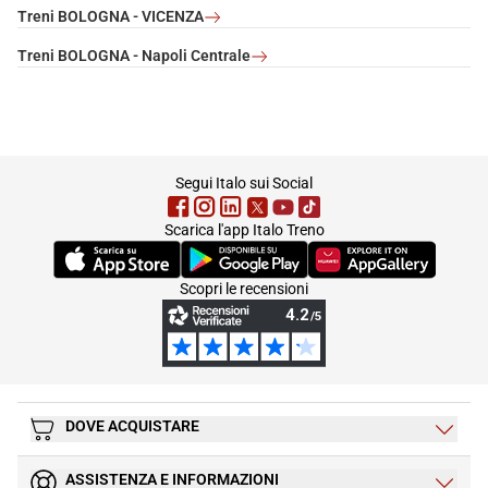
Treni BOLOGNA - VICENZA
Treni BOLOGNA - Napoli Centrale
footer
Segui Italo sui Social
Scarica l'app Italo Treno
(Si apre in una nuova scheda)
(Si apre in una nuova scheda)
(Si apre in una nuova 
Scopri le recensioni
DOVE ACQUISTARE
ASSISTENZA E INFORMAZIONI