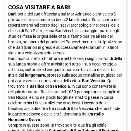
COSA VISITARE A
BARI
Bari
, perla del sud affacciata sul Mar Adriatico e antica città
portuale che si estende su ben 42 km di costa. Sulla scorta dei
reperti emersi nel corso degli scavi archeologici nei pressi della
chiesa di San Pietro, zona Bari Vecchia, la maggior parte degli
studiosi fissa le origini della città si fanno risalire all’età del
bronzo, ad opera del popolo dei Paucezi, mentre altri ipotizzano
che Bari (Barion in greco e successivamente Barium in latino)
sia stata colonizzata dai cretesi.
Bari mostra, nell’architettura e nel folklore, i segni profondi della
sua lunga storia e offre ai visitatori tutto il suo ricco retaggio
artistico, culturale ed enogastronomico. La visita della città
inizia dal
lungomare
, proteso sulle acque cristalline pugliesi, per
poi virare verso il cuore antico della città:
Bari Vecchia
. Qui
troviamo la
Basilica di San Nicola
, in cui sono conservate le
reliquie del santo. Realizzata nel 1089 per ospitare le spoglie di
San Nicola, è uno dei pochi luoghi nel nostro paese in cui si
celebrano sia i riti cattolici che ortodossi. Uscendo dalla
basilica, ci si addentra fra i vicoli di Bari Vecchia, che racchiude
la parte medioevale della città, dominata dal
Castello
Normanno Svevo
.
Sempre in questa zona, si trovano altri due fra gli edifici
principali della città: la
Cattedrale di San Sabino
e il
Fortino di