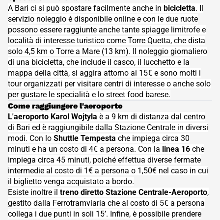
A Bari ci si può spostare facilmente anche in
bicicletta
. Il
servizio noleggio è disponibile online e con le due ruote
possono essere raggiunte anche tante spiagge limitrofe e
località di interesse turistico come Torre Quetta, che dista
solo 4,5 km o Torre a Mare (13 km). Il noleggio giornaliero
di una bicicletta, che include il casco, il lucchetto e la
mappa della città, si aggira attorno ai 15€ e sono molti i
tour organizzati per visitare centri di interesse o anche solo
per gustare le specialità e lo street food barese.
- Spostarsi in bici a Bari A Bari ci si pu&ograve; spostare facilmente
Come raggiungere l'aeroporto
L'aeroporto Karol Wojtyla
è a 9 km di distanza dal centro
di Bari ed è raggiungibile dalla Stazione Centrale in diversi
modi. Con lo
Shuttle Tempesta
che impiega circa 30
minuti e ha un costo di 4€ a persona. Con la
linea 16
che
impiega circa 45 minuti, poiché effettua diverse fermate
intermedie al costo di 1€ a persona o 1,50€ nel caso in cui
il biglietto venga acquistato a bordo.
Esiste inoltre il
treno diretto Stazione Centrale-Aeroporto
,
gestito dalla Ferrotramviaria che al costo di 5€ a persona
collega i due punti in soli 15’. Infine, è possibile prendere