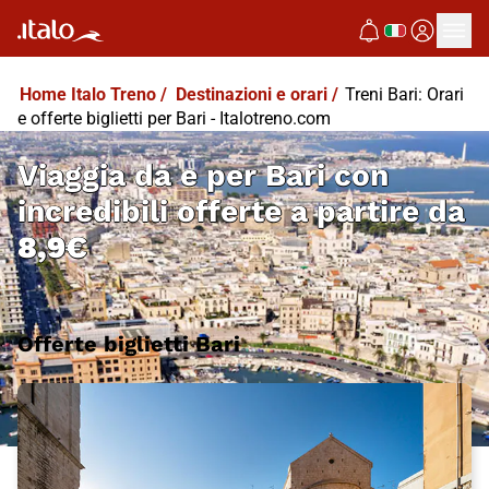
Home Italo Treno
/
Destinazioni e orari
/
Treni Bari: Orari
e offerte biglietti per Bari - Italotreno.com
Viaggia da e per Bari con
incredibili offerte a partire da
8,9€
Offerte biglietti Bari