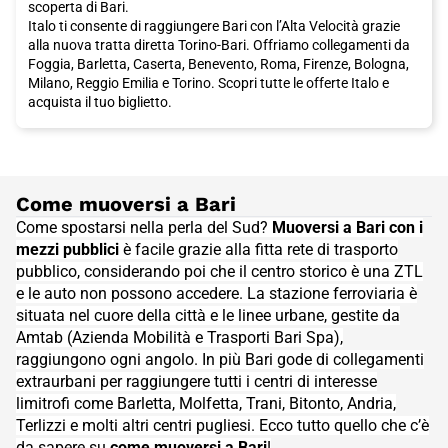
scoperta di Bari.
Italo ti consente di raggiungere Bari con l’Alta Velocità grazie
alla nuova tratta diretta Torino-Bari. Offriamo collegamenti da
Foggia, Barletta, Caserta, Benevento, Roma, Firenze, Bologna,
Milano, Reggio Emilia e Torino. Scopri tutte le offerte Italo e
acquista il tuo biglietto.
Come muoversi a Bari
Come spostarsi nella perla del Sud?
Muoversi a Bari con i
mezzi pubblici
è facile grazie alla fitta rete di trasporto
pubblico, considerando poi che il centro storico è una ZTL
e le auto non possono accedere. La stazione ferroviaria è
situata nel cuore della città e le linee urbane, gestite da
Amtab (Azienda Mobilità e Trasporti Bari Spa),
raggiungono ogni angolo. In più Bari gode di collegamenti
extraurbani per raggiungere tutti i centri di interesse
limitrofi come Barletta, Molfetta, Trani, Bitonto, Andria,
Terlizzi e molti altri centri pugliesi. Ecco tutto quello che c’è
da sapere su
come muoversi a Bari
!