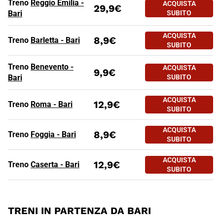
Treno
Reggio Emilia -
ACQUISTA
29,9€
Bari
SUBITO
TRENI PER BARI
Tratte
a partire da
ACQUISTA
8,9€
Treno
Barletta - Bari
SUBITO
Treno
Benevento -
ACQUISTA
9,9€
Bari
SUBITO
ACQUISTA
12,9€
Treno
Roma - Bari
SUBITO
ACQUISTA
8,9€
Treno
Foggia - Bari
SUBITO
ACQUISTA
12,9€
Treno
Caserta - Bari
SUBITO
TRENI IN PARTENZA DA BARI