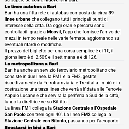
- Come spostarsi nella perla del Sud? Muoversi a Bari con i mezzi pub
Le linee autobus a Bari
Bari ha una fitta rete di autobus composta da circa
39
linee urbane
che collegano tutti i principali punti di
interesse della città. Da oggi orari e percorsi sono
controllabili grazie a
Moovit
, l’app che fornisce l’arrivo dei
mezzi in tempo reale nelle varie fermate, aggiornando su
eventuali ritardi o modifiche.
Il prezzo del biglietto per una corsa semplice è di 1€, il
giornaliero è di 2,50€ e il settimanale è di 12€.
- Le linee autobus a Bari Bari ha una fitta rete di autobus composta d
La metropolitana a Bari
Bari ha anche un servizio ferroviario metropolitano che
consiste in due linee, la FM1 e la FM2, gestite
rispettivamente da Ferrotramviaria e Trenitalia. In più è in
costruzione una terza linea che verrà affidata alle Ferrovie
Appulo Lucane e che servirà la periferia a Sud della città,
lungo la direttrice verso Bitritto.
La linea
FM1
collega la
Stazione Centrale all’Ospedale
San Paolo
con treni ogni 40’. La linea
FM2
collega la
Stazione Centrale con Bitonto
, passando per l’aeroporto.
- La metropolitana a Bari Bari ha anche un servizio ferroviario metro
Spostarsi in bici a Bari