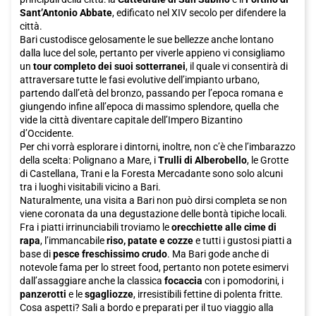
Sant’Antonio Abbate
, edificato nel XIV secolo per difendere la
città.
Bari custodisce gelosamente le sue bellezze anche lontano
dalla luce del sole, pertanto per viverle appieno vi consigliamo
un
tour completo dei suoi sotterranei
, il quale vi consentirà di
attraversare tutte le fasi evolutive dell’impianto urbano,
partendo dall’età del bronzo, passando per l’epoca romana e
giungendo infine all’epoca di massimo splendore, quella che
vide la città diventare capitale dell’Impero Bizantino
d’Occidente.
Per chi vorrà esplorare i dintorni, inoltre, non c’è che l’imbarazzo
della scelta: Polignano a Mare, i
Trulli di Alberobello
, le Grotte
di Castellana, Trani e la Foresta Mercadante sono solo alcuni
tra i luoghi visitabili vicino a Bari.
Naturalmente, una visita a Bari non può dirsi completa se non
viene coronata da una degustazione delle bontà tipiche locali.
Fra i piatti irrinunciabili troviamo le
orecchiette alle cime di
rapa
, l’immancabile
riso, patate e cozze
e tutti i gustosi piatti a
base di
pesce freschissimo crudo
. Ma Bari gode anche di
notevole fama per lo street food, pertanto non potete esimervi
dall’assaggiare anche la classica
focaccia
con i pomodorini, i
panzerotti
e le
sgagliozze
, irresistibili fettine di polenta fritte.
Cosa aspetti? Sali a bordo e preparati per il tuo viaggio alla