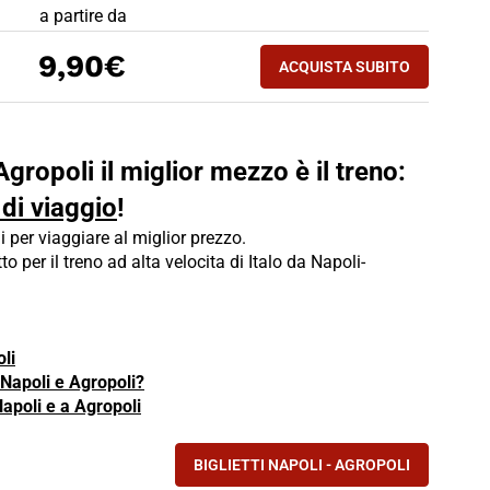
PREZZO BIGLIETTO TRENO Napoli - Agropoli
a partire da
ACQUISTA SUBITO
9,90€
ACQUISTA SUBITO
AGROPOLI - NAPOLI
Agropoli il miglior mezzo è il treno:
 di viaggio
!
i per viaggiare al miglior prezzo.
tto per il treno ad alta velocita di Italo da Napoli-
oli
a Napoli e Agropoli?
Napoli e a Agropoli
BIGLIETTI NAPOLI - AGROPOLI