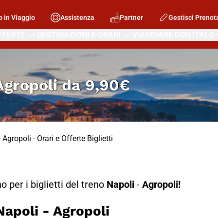
o in Viaggio
Assistenza
Partner
Gestisci Prenot
FFERTE
DESTINAZIONI E ORARI
VIAGGIARE CON ITALO
Agropoli
da
9,90€
 Agropoli - Orari e Offerte Biglietti
no per i biglietti del treno
Napoli
-
Agropoli!
poli - Agropoli