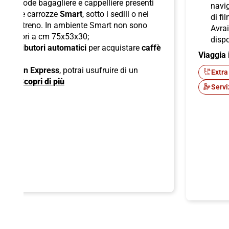
lle comode bagagliere e cappelliere presenti
navig
ori nelle carrozze
Smart
, sotto i sedili o nei
di fi
boli del treno. In ambiente Smart non sono
Avra
superiori a cm 75x53x30;
dispo
di
distributori automatici
per acquistare
caffè
Viaggia 
ck;
 American Express
, potrai usufruire di un
Extra
ente.
Scopri di più
Servi