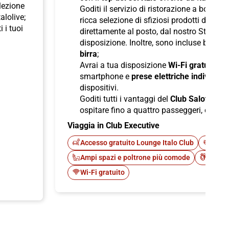
elezione
Goditi il servizio di ristorazione a bordo
talolive;
ricca selezione di sfiziosi prodotti di pane
i i tuoi
direttamente al posto, dal nostro Staff d
disposizione. Inoltre, sono incluse bevan
birra
;
Avrai a tua disposizione
Wi-Fi gratuito
per
smartphone e
prese elettriche individuali
dispositivi.
Goditi tutti i vantaggi del
Club Salotto
di I
ospitare fino a quattro passeggeri, offren
Viaggia in Club Executive
Accesso gratuito Lounge Italo Club
Fast 
Ampi spazi e poltrone più comode
Cateri
Wi-Fi gratuito