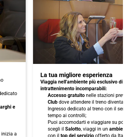
La tua migliore esperienza
no
Viaggia nell'ambiente più esclusivo di Italo 
intrattenimento incomparabili:
 dedicato
Accesso gratuito
nelle stazioni previste a
Club
dove attendere il treno diventa un pi
 larghi e
Ingresso dedicato al treno con il servizio
tempo ai controlli;
Puoi accomodarti e viaggiare su poltron
scegli il
Salotto
, viaggi in un
ambiente ris
inizia a
con il
top del servizio
offerto da Italo;