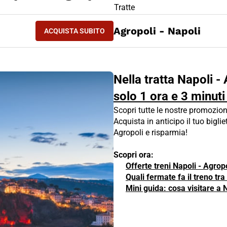
LIETTO TRENO Napoli - Agropoli
Tratte
ACQUISTA SUBITO
Agropoli - Napoli
ACQUISTA SUBITO
NAPOLI - AGROPOLI
Nella tratta Napoli - 
solo 1 ora e 3 minuti
Scopri tutte le nostre promozion
Acquista in anticipo il tuo biglie
Agropoli e risparmia!
Scopri ora:
Offerte treni Napoli - Agrop
Quali fermate fa il treno tr
Mini guida: cosa visitare a 