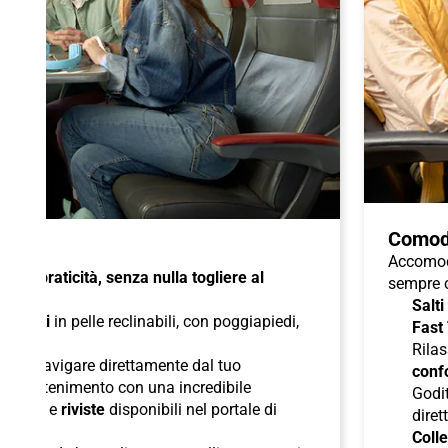
Comod
Accomoda
à e praticità, senza nulla togliere al
sempre c
Salti
di
sedili
in pelle reclinabili, con poggiapiedi,
Fast
duali
;
Rilas
 per navigare direttamente dal tuo
confo
l'intrattenimento con una incredibile
Godit
odcast
e
riviste
disponibili nel portale di
diret
Colle