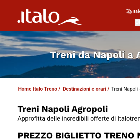
I
T
ALO
I
T
ABUS
Ital
O
Treni da
Napoli a 
Home Italo Treno
/
Destinazioni e orari
/
Treni Napoli -
Treni Napoli Agropoli
Approfitta delle incredibili offerte di Italotre
PREZZO BIGLIETTO TRENO Na