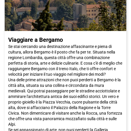
città. Acquista subito il tuo biglietto Italo per Napoli e preparati
a vivere un'esperienza indimenticabile!
Viaggiare a Bergamo
Se stai cercando una destinazione affascinante e piena di
cultura, allora Bergamo è il posto che fa per te. Situata nella
regione Lombardia, questa città offre una combinazione
perfetta di storia, arte e delizie culinarie. E cosa c'è di meglio che
raggiungere Bergamo con il treno Italo, che ti offre confort e
velocità per iniziare il tuo viaggio nel migliore dei modi?
Una delle prime attrazioni che non puoi perderti a Bergamo è la
città alta, situata su una collina e circondata da mura
medievali. Qui potrai passeggiare per le stradine acciottolate e
ammirare l'architettura antica dei suoi edifici storici. Un vero e
proprio gioiello è la Piazza Vecchia, cuore pulsante della città
alta, dove si affacciano il Palazzo della Ragione e la Torre
Civica. Non dimenticare di visitare anche la Rocca, una fortezza
che offre una vista panoramica mozzafiato sulla città e sulle
Alpi.
Se sei appassionato di arte, non puoi perderti la Galleria