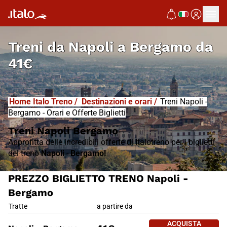
I
T
ALO
I
T
ABUS
Treni da
Napoli a Bergamo
da
41€
Home Italo Treno
/
Destinazioni e orari
/
Treni Napoli -
Bergamo - Orari e Offerte Biglietti
Treni Napoli Bergamo
Approfitta delle incredibili offerte di Italotreno per i biglietti
del treno
Napoli
-
Bergamo!
PREZZO BIGLIETTO TRENO Napoli -
Bergamo
PREZZO BIGLIETTO TRENO Napo
Tratte
a partire da
ACQUISTA 
ACQUISTA