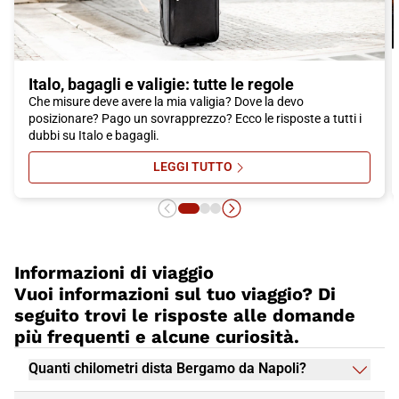
Bergamo, senza dover fare ulteriori spostamenti in taxi o mezzi
pubblici.
Quindi, cosa stai aspettando? Pianifica il tuo viaggio a
Bergamo e prenota il tuo biglietto Italo per un'esperienza
indimenticabile. Scopri la bellezza di questa città ricca di storia,
Italo, bagagli e valigie: tutte le regole
cultura e delizie culinarie. Bergamo ti sta aspettando!
Che misure deve avere la mia valigia? Dove la devo
posizionare? Pago un sovrapprezzo? Ecco le risposte a tutti i
dubbi su Italo e bagagli.
LEGGI TUTTO
SU ITALO, BAGAGLI E VALIGIE: TU
Informazioni di viaggio
Vuoi informazioni sul tuo viaggio? Di
seguito trovi le risposte alle domande
più frequenti e alcune curiosità.
Quanti chilometri dista Bergamo da Napoli?