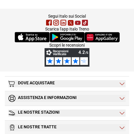
footer
Segui Italo sui Social
Scarica l'app Italo Treno
(Si apre in una nuova scheda)
(Si apre in una nuova scheda)
(Si apre in una nuova 
Scopri le recensioni
DOVE ACQUISTARE
ASSISTENZA E INFORMAZIONI
LE NOSTRE STAZIONI
LE NOSTRE TRATTE