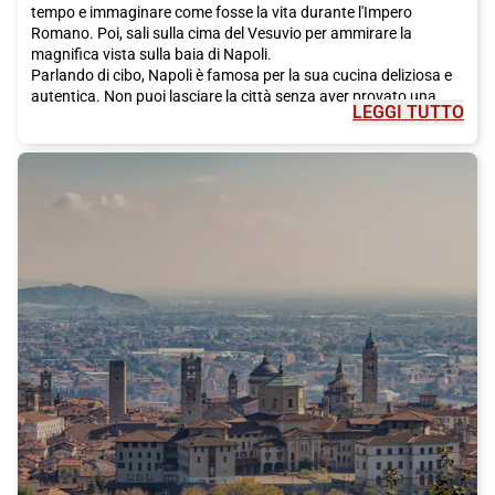
tempo e immaginare come fosse la vita durante l'Impero
Romano. Poi, sali sulla cima del Vesuvio per ammirare la
magnifica vista sulla baia di Napoli.
Parlando di cibo, Napoli è famosa per la sua cucina deliziosa e
autentica. Non puoi lasciare la città senza aver provato una
LEGGI TUTTO
vera pizza napoletana. Fai una sosta in una delle pizzerie
storiche, come Sorbillo o Da Michele, per gustare una pizza al
formaggio fuso e la crosta morbida. Assaggia anche la famosa
pasta con le vongole, il ragù napoletano e gli arancini, sfiziose
palline di riso ripiene. E per dolce, non dimenticare di provare la
sfogliatella o il babà, dolci tradizionali napoletani.
Per rilassarti e goderti il sole, fai una visita alla famosa spiaggia
di Posillipo, situata su una delle colline di Napoli. Ammira la
vista panoramica sulla baia e il Vesuvio mentre ti rilassi sulla
sabbia calda. Se sei un appassionato di storia e arte, non puoi
perderti la visita al Museo di Capodimonte, che ospita una
vasta collezione di dipinti, sculture e oggetti d'arte.
Per raggiungere Napoli in modo rapido e confortevole, ti
consigliamo di scegliere il treno Italo. Con Italo, potrai goderti
un viaggio piacevole e rilassante, con collegamenti frequenti da
molte città italiane. Il treno ti porterà direttamente nel cuore di
Napoli, permettendoti di iniziare la tua avventura senza stress.
Quindi, cosa stai aspettando? Pianifica il tuo viaggio a Napoli e
scopri la bellezza e i sapori autentici di questa affascinante