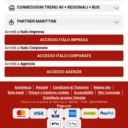
CONNESSIONI TRENO AV + REGIONALI + BUS
PARTNER MARITTIMI
Accedi a
Italo Impresa
ACCESSO ITALO IMPRESA
(SI APRE IN UNA NUOVA SCHEDA)
Accedi a
Italo Corporate
ACCESSO ITALO CORPORATE
(SI APRE IN UNA NUOVA SCHEDA)
Accedi a
Agenzie
ACCESSO AGENZIE
(SI APRE IN UNA NUOVA SCHEDA)
Assistenza
Reclami
Condizioni di Trasporto
Mappa sito
Note legali
Privacy e Gestione cookies
Accessibilità
Sito Corporate
Contributo accesso Venezia
ITALO è un marchio di Italo S.p.A. ©2026 - P.IVA: 09247981005
Paga con