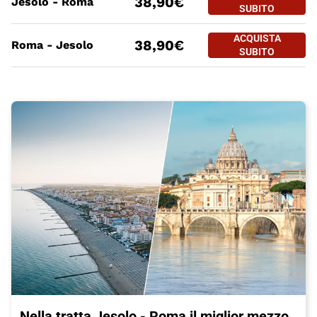
38,90€
Jesolo - Roma
JESOLO - R
SUBITO
PREZZO BIGLIETTO TRENO Jes
Tratte
a partire da
ACQUISTA
ACQUISTA SUBITO
38,90€
Roma - Jesolo
ROMA - JES
SUBITO
Nella tratta Jesolo - Roma il miglior mezzo