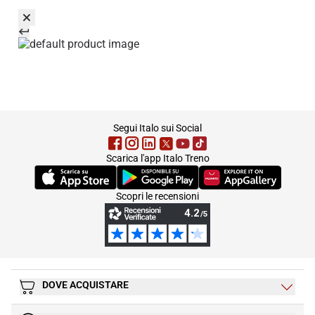
footer
Segui Italo sui Social
Scarica l'app Italo Treno
(Si apre in una nuova scheda)
(Si apre in una nuova scheda)
(Si apre in una nuova 
Scopri le recensioni
DOVE ACQUISTARE