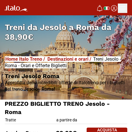
I
T
ALO
I
T
ABUS
Treni da
Jesolo a Roma
da
38,90€
Home Italo Treno
/
Destinazioni e orari
/
Treni Jesolo -
Roma - Orari e Offerte Biglietti
Treni Jesolo Roma
Approfitta delle incredibili offerte di Italotreno per i biglietti
del treno
Jesolo
-
Roma!
PREZZO BIGLIETTO TRENO Jesolo -
Roma
PREZZO BIGLIETTO TRENO Jes
Tratte
a partire da
ACQUISTA 
ACQUISTA