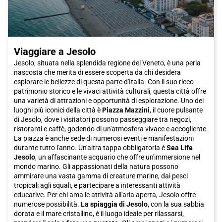
Viaggiare a Jesolo
Jesolo, situata nella splendida regione del Veneto, è una perla
nascosta che merita di essere scoperta da chi desidera
esplorare le bellezze di questa parte d'Italia. Con il suo ricco
patrimonio storico e le vivaci attività culturali, questa città offre
una varietà di attrazioni e opportunità di esplorazione. Uno dei
luoghi più iconici della città è
Piazza Mazzini
, il cuore pulsante
di Jesolo, dove i visitatori possono passeggiare tra negozi,
ristoranti e caffè, godendo di un'atmosfera vivace e accogliente.
La piazza è anche sede di numerosi eventi e manifestazioni
durante tutto l'anno. Un'altra tappa obbligatoria è
Sea Life
Jesolo
, un affascinante acquario che offre un'immersione nel
mondo marino. Gli appassionati della natura possono
ammirare una vasta gamma di creature marine, dai pesci
tropicali agli squali, e partecipare a interessanti attività
educative. Per chi ama le attività all'aria aperta, Jesolo offre
numerose possibilità.
La spiaggia di Jesolo
, con la sua sabbia
dorata e il mare cristallino, è il luogo ideale per rilassarsi,