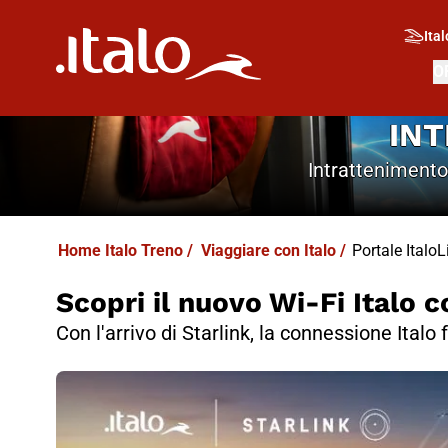
Ital
O
INT
Intrattenimento 
Home Italo Treno
/
Viaggiare con Italo
/
Portale ItaloL
Scopri il nuovo Wi-Fi Italo c
Con l'arrivo di Starlink, la connessione Italo 