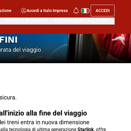
azione
Accedi a Italo Impresa
ACCEDI
OFFERTE BUSINESS
PROGRAMMA ITALO PIÙ
FINI
urata del viaggio
sicura.
'inizio alla fine del viaggio
ei treni entra in nuova dimensione
 dalla tecnologia di ultima generazione
Starlink
, offre