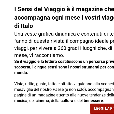
I Sensi del Viaggio è il magazine ch
accompagna ogni mese i vostri viag
di Italo
Una veste grafica dinamica e contenuti di 
fanno di questa rivista il compagno ideale pe
viaggi, per vivere a 360 gradi i luoghi che, d
mese, vi raccontiamo.
Se il viaggio e la lettura costituiscono un percorso privi
scoperta, i cinque sensi sono i nostri strumenti per con
mondo.
Vista, udito, gusto, tatto e olfatto vi guidano alla scoper
meraviglie del nostro Paese (e non solo), accompagnand
pagine di un magazine attento alle nuove tendenze del
musica
, del
cinema
, della
cultura
e del
benessere
.
LEGGI LA R