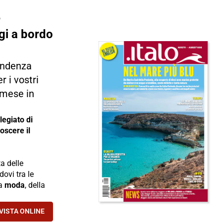
e
gi a bordo
tendenza
r i vostri
i mese in
legiato di
oscere il
ta delle
ovi tra le
la
moda
, della
IVISTA ONLINE