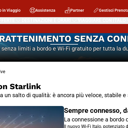
o in Viaggio
Assistenza
Partner
Gestisci Prenot
FFERTE
DESTINAZIONI E ORARI
VIAGGIARE CON ITALO
RATTENIMENTO SENZA CON
senza limiti a bordo e Wi-Fi gratuito per tutta la d
ive
on Starlink
fa un salto di qualità: è ancora più veloce, stabile e 
Sempre connesso, dall
La connessione a bordo d
Il nuovo Wi-Fi Italo, potenziato