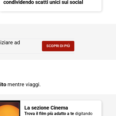
condividendo scatti unici sui social
niziare ad
SCOPRI DI PIÙ
- GRAZIE AI VISORI 3D META QUE
ito
mentre viaggi.
La sezione Cinema
Trova il film più adatto a te
digitando