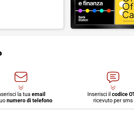
o
nserisci la tua
email
Inserisci il
codice O
 tuo
numero di telefono
ricevuto per sms