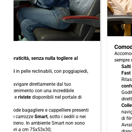
Comod
Accomoda
à e praticità, senza nulla togliere al
sempre c
Salti
di
sedili
in pelle reclinabili, con poggiapiedi,
Fast
duali
;
Rilas
 per navigare direttamente dal tuo
confo
l'intrattenimento con una incredibile
Godit
odcast
e
riviste
disponibili nel portale di
diret
Colle
lle comode bagagliere e cappelliere presenti
navig
ori nelle carrozze
Smart
, sotto i sedili o nei
di fi
boli del treno. In ambiente Smart non sono
Avra
superiori a cm 75x53x30;
dispo