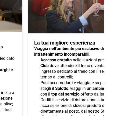
La tua migliore esperienza
no
Viaggia nell'ambiente più esclusivo di Italo 
intrattenimento incomparabili:
 dedicato
Accesso gratuito
nelle stazioni previste a
Club
dove attendere il treno diventa un pi
 larghi e
Ingresso dedicato al treno con il servizio
tempo ai controlli;
Puoi accomodarti e viaggiare su poltron
scegli il
Salotto
, viaggi in un
ambiente ris
inizia a
con il
top del servizio
offerto da Italo;
elezione
Goditi il servizio di ristorazione a bordo
talolive;
ricca selezione di sfiziosi prodotti di pane
i i tuoi
direttamente al posto, dal nostro Staff d