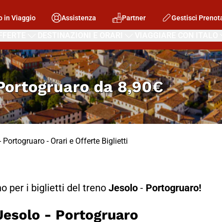
o in Viaggio
Assistenza
Partner
Gestisci Prenot
FFERTE
DESTINAZIONI E ORARI
VIAGGIARE CON ITALO
 Portogruaro
da
8,90€
 Portogruaro - Orari e Offerte Biglietti
no per i biglietti del treno
Jesolo
-
Portogruaro!
solo - Portogruaro