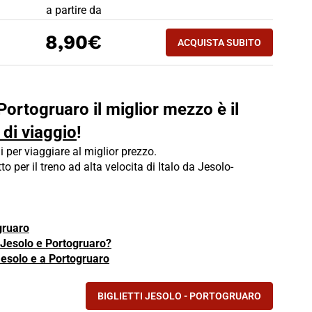
PREZZO BIGLIETTO TRENO Jesolo - Portogruaro
a partire da
ACQUISTA SUBITO
8,90€
ACQUISTA SUBITO
PORTOGRUARO - JE
 Portogruaro il miglior mezzo è il
 di viaggio
!
i per viaggiare al miglior prezzo.
tto per il treno ad alta velocita di Italo da Jesolo-
gruaro
a Jesolo e Portogruaro?
Jesolo e a Portogruaro
BIGLIETTI JESOLO - PORTOGRUARO