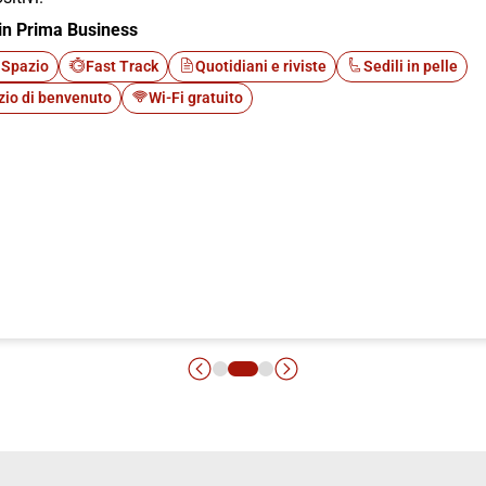
in Prima Business
 Spazio
Fast Track
Quotidiani e riviste
Sedili in pelle
zio di benvenuto
Wi-Fi gratuito