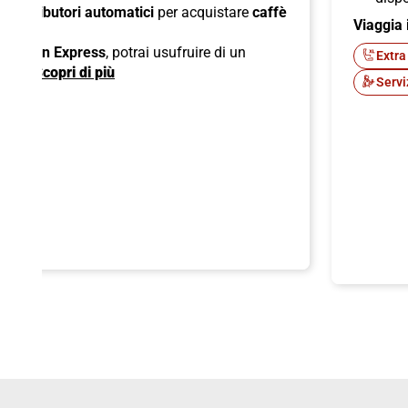
di
distributori automatici
per acquistare
caffè
Viaggia 
ck;
 American Express
, potrai usufruire di un
Extra
ente.
Scopri di più
Servi