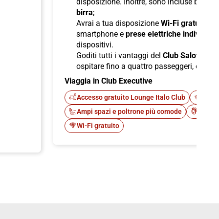
disposizione. Inoltre, sono incluse bevan
birra
;
Avrai a tua disposizione
Wi-Fi gratuito
per
smartphone e
prese elettriche individuali
dispositivi.
Goditi tutti i vantaggi del
Club Salotto
di I
ospitare fino a quattro passeggeri, offren
Viaggia in Club Executive
Accesso gratuito Lounge Italo Club
Fast 
Ampi spazi e poltrone più comode
Cateri
Wi-Fi gratuito