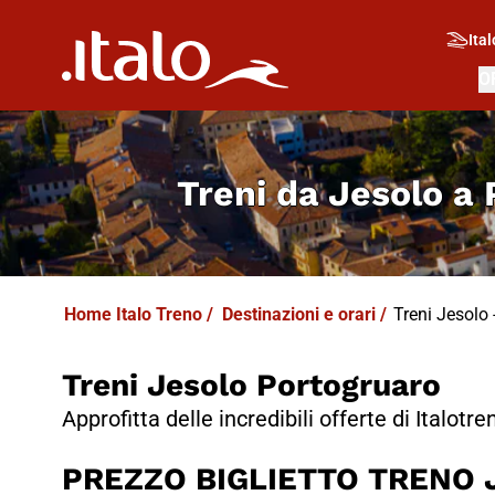
I
T
ALO
I
T
ABUS
Ital
O
Treni da
Jesolo a
Home Italo Treno
/
Destinazioni e orari
/
Treni Jesolo -
Treni Jesolo Portogruaro
Approfitta delle incredibili offerte di Italotre
PREZZO BIGLIETTO TRENO Je