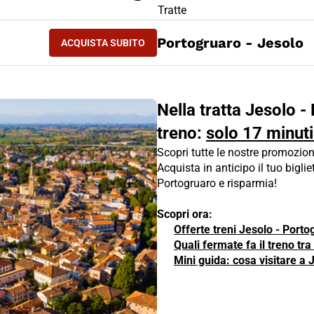
LIETTO TRENO Jesolo - Portogruaro
Tratte
ACQUISTA SUBITO
Portogruaro - Jesolo
ACQUISTA SUBITO
JESOLO - PORTOGRUARO
Nella tratta Jesolo -
treno:
solo 17 minuti
Scopri tutte le nostre promozion
Acquista in anticipo il tuo biglie
Portogruaro e risparmia!
Scopri ora:
Offerte treni Jesolo - Porto
Quali fermate fa il treno tr
Mini guida: cosa visitare a 