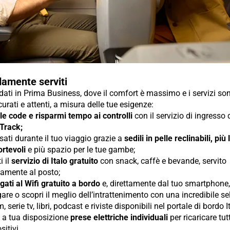
amente serviti
ti in Prima Business, dove il comfort è massimo e i servizi so
urati e attenti, a misura delle tue esigenze:
 le code e risparmi tempo ai controlli
con il servizio di ingresso
 Track;
sati durante il tuo viaggio grazie a
sedili in pelle reclinabili, più
rtevoli
e più spazio per le tue gambe;
i il
servizio di Italo gratuito
con snack, caffè e bevande, servito
tamente al posto;
gati al Wifi gratuito a bordo
e, direttamente dal tuo smartphone, 
are o scopri il meglio dell’intrattenimento con una incredibile s
lm, serie tv, libri, podcast e riviste disponibili nel portale di bordo I
i a tua disposizione
prese elettriche individuali
per ricaricare tutt
sitivi.