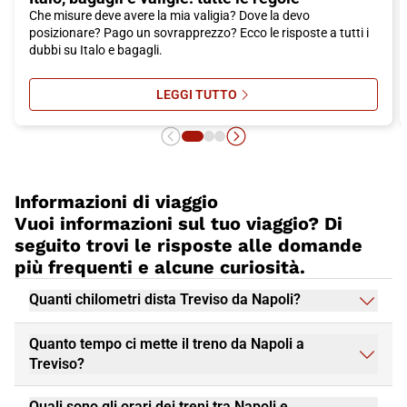
tuo viaggio in treno e goditi questa incantevole città veneta.
Che misure deve avere la mia valigia? Dove la devo
posizionare? Pago un sovrapprezzo? Ecco le risposte a tutti i
dubbi su Italo e bagagli.
LEGGI TUTTO
SU ITALO, BAGAGLI E VALIGIE: TU
Informazioni di viaggio
Vuoi informazioni sul tuo viaggio? Di
seguito trovi le risposte alle domande
più frequenti e alcune curiosità.
Quanti chilometri dista Treviso da Napoli?
Quanto tempo ci mette il treno da Napoli a
Treviso?
Quali sono gli orari dei treni tra Napoli e