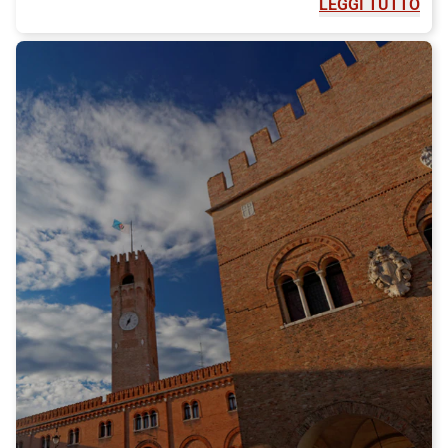
LEGGI TUTTO
vera pizza napoletana. Fai una sosta in una delle pizzerie
storiche, come Sorbillo o Da Michele, per gustare una pizza al
formaggio fuso e la crosta morbida. Assaggia anche la famosa
pasta con le vongole, il ragù napoletano e gli arancini, sfiziose
palline di riso ripiene. E per dolce, non dimenticare di provare la
sfogliatella o il babà, dolci tradizionali napoletani.
Per rilassarti e goderti il sole, fai una visita alla famosa spiaggia
di Posillipo, situata su una delle colline di Napoli. Ammira la
vista panoramica sulla baia e il Vesuvio mentre ti rilassi sulla
sabbia calda. Se sei un appassionato di storia e arte, non puoi
perderti la visita al Museo di Capodimonte, che ospita una
vasta collezione di dipinti, sculture e oggetti d'arte.
Per raggiungere Napoli in modo rapido e confortevole, ti
consigliamo di scegliere il treno Italo. Con Italo, potrai goderti
un viaggio piacevole e rilassante, con collegamenti frequenti da
molte città italiane. Il treno ti porterà direttamente nel cuore di
Napoli, permettendoti di iniziare la tua avventura senza stress.
Quindi, cosa stai aspettando? Pianifica il tuo viaggio a Napoli e
scopri la bellezza e i sapori autentici di questa affascinante
città. Acquista subito il tuo biglietto Italo per Napoli e preparati
a vivere un'esperienza indimenticabile!