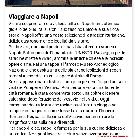
Viaggiare a Napoli
Vieni a scoprire la meravigliosa città di Napoli, un autentico
gioiello del Sud Italia. Con il suo fascino unico e la sua ricca
storia, Napoli offre una vasta selezione di attrazioni turistiche,
delizie gastronomiche e località da visitare.
Per iniziare, non puoi perderti una visita al centro storico di
Napoli, Patrimonio dell'Umanità dell'UNESCO. Passeggia per le
stradine strette e vivaci, ammira le antiche chiese e le incredibili
opere d'arte. Fai una tappa al famoso Museo Archeologico
Nazionale, che ospita una delle più grandi collezioni di reperti
romani al mondo, tra cui le opere dal sito di Pompei.
Se sei appassionato di storia, non puoi perdere l'opportunità di
visitare Pompei e il Vesuvio. Pompei, una volta una fiorente
città romana, è stata conservata sotto una coltre di cenere
vulcanica dopo l'eruzione del Vesuvio nel 79 d.C. Oggi,
camminando tra le antiche rovine, puoi fare un viaggio nel
tempo e immaginare come fosse la vita durante l'Impero
Romano. Poi, sali sulla cima del Vesuvio per ammirare la
magnifica vista sulla baia di Napoli.
Parlando di cibo, Napoli è famosa per la sua cucina deliziosa e
autentica. Non puoi lasciare la città senza aver provato una