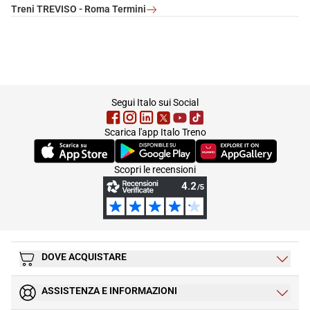
Treni TREVISO - Roma Termini
footer
Segui Italo sui Social
Scarica l'app Italo Treno
(Si apre in una nuova scheda)
(Si apre in una nuova scheda)
(Si apre in una nuova 
Scopri le recensioni
DOVE ACQUISTARE
ASSISTENZA E INFORMAZIONI