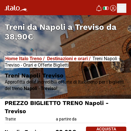
I
T
ALO
I
T
ABUS
Treni da
Napoli a Treviso
da
38,90€
Home Italo Treno
/
Destinazioni e orari
/
Treni Napoli -
Treviso - Orari e Offerte Biglietti
Treni Napoli Treviso
Approfitta delle incredibili offerte di Italotreno per i biglietti
del treno
Napoli
-
Treviso!
PREZZO BIGLIETTO TRENO Napoli -
Treviso
PREZZO BIGLIETTO TRENO Napol
Tratte
a partire da
ACQUISTA 
ACQUISTA