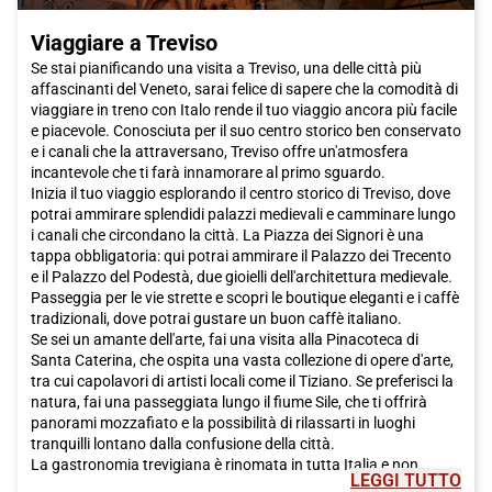
Viaggiare a Treviso
Se stai pianificando una visita a Treviso, una delle città più
affascinanti del Veneto, sarai felice di sapere che la comodità di
viaggiare in treno con Italo rende il tuo viaggio ancora più facile
e piacevole. Conosciuta per il suo centro storico ben conservato
e i canali che la attraversano, Treviso offre un'atmosfera
incantevole che ti farà innamorare al primo sguardo.
Inizia il tuo viaggio esplorando il centro storico di Treviso, dove
potrai ammirare splendidi palazzi medievali e camminare lungo
i canali che circondano la città. La Piazza dei Signori è una
tappa obbligatoria: qui potrai ammirare il Palazzo dei Trecento
e il Palazzo del Podestà, due gioielli dell'architettura medievale.
Passeggia per le vie strette e scopri le boutique eleganti e i caffè
tradizionali, dove potrai gustare un buon caffè italiano.
Se sei un amante dell'arte, fai una visita alla Pinacoteca di
Santa Caterina, che ospita una vasta collezione di opere d'arte,
tra cui capolavori di artisti locali come il Tiziano. Se preferisci la
natura, fai una passeggiata lungo il fiume Sile, che ti offrirà
panorami mozzafiato e la possibilità di rilassarti in luoghi
tranquilli lontano dalla confusione della città.
La gastronomia trevigiana è rinomata in tutta Italia e non
LEGGI TUTTO
potrai lasciare la città senza assaggiare alcuni piatti locali.