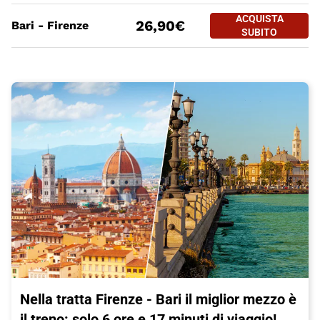
PREZZO BIGLIETTO TRENO Firen
Tratte
a partire da
ACQUISTA
ACQUISTA SUBITO
26,90€
Bari - Firenze
BARI - FIREN
SUBITO
Nella tratta Firenze - Bari il miglior mezzo è
il treno:
solo 6 ore e 17 minuti di viaggio
!