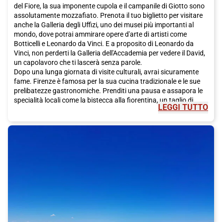
del Fiore, la sua imponente cupola e il campanile di Giotto sono
assolutamente mozzafiato. Prenota il tuo biglietto per visitare
anche la Galleria degli Uffizi, uno dei musei più importanti al
mondo, dove potrai ammirare opere d'arte di artisti come
Botticelli e Leonardo da Vinci. E a proposito di Leonardo da
Vinci, non perderti la Galleria dell'Accademia per vedere il David,
un capolavoro che ti lascerà senza parole.
Dopo una lunga giornata di visite culturali, avrai sicuramente
fame. Firenze è famosa per la sua cucina tradizionale e le sue
prelibatezze gastronomiche. Prenditi una pausa e assapora le
specialità locali come la bistecca alla fiorentina, un taglio di
LEGGI TUTTO
carne succulento e saporito, o i pici, una pasta fatta a mano
che si scioglie in bocca. E per dolce, fatti tentare dalla
schiacciata alla fiorentina, un dolce tradizionale a base di
cioccolato. Non dimenticare di accompagnare il tutto con un
bicchiere di Chianti, il vino rosso tipico della regione.
Oltre alla famosa arte e alla deliziosa cucina, Firenze ha molto
altro da offrire. Per una passeggiata romantica, ti consigliamo
di andare al Ponte Vecchio, uno dei ponti più famosi della città.
Potrai anche visitare il Palazzo Pitti e i suoi magnifici giardini di
Boboli, dove potrai rilassarti e goderti un po' di tranquillità
lontano dal caos della città. E se sei appassionato di moda, non
puoi perderti il mercato di San Lorenzo, dove potrai trovare