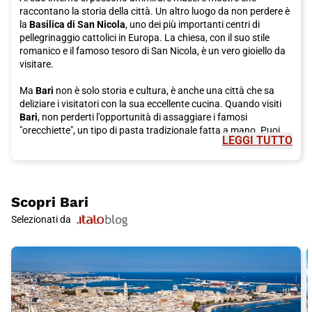
raccontano la storia della città. Un altro luogo da non perdere è
la
Basilica di San Nicola
, uno dei più importanti centri di
pellegrinaggio cattolici in Europa. La chiesa, con il suo stile
romanico e il famoso tesoro di San Nicola, è un vero gioiello da
visitare.
Ma
Bari
non è solo storia e cultura, è anche una città che sa
deliziare i visitatori con la sua eccellente cucina. Quando visiti
Bari
, non perderti l'opportunità di assaggiare i famosi
"orecchiette", un tipo di pasta tradizionale fatta a mano. Puoi
LEGGI TUTTO
gustarli in uno dei tanti ristoranti della città, accompagnati da
un bicchiere di vino rosso pugliese. Un altro piatto da provare
assolutamente è la "tiella barese", un rustico ripieno di riso,
patate e cozze, una vera delizia per il palato.
Scopri
Bari
Per scoprire il vero spirito di
Bari
, devi anche esplorare il centro
Selezionati da
storico della città, conosciuto come
Bari Vecchia
. Questo
labirinto di vicoli, stradine e piazzette ti farà sentire come se
fossi tornato indietro nel tempo. Lungo le strade, troverai
botteghe artigiane, piccole boutique di moda e caffetterie
accoglienti dove puoi gustare il tradizionale caffè italiano.
Se stai pensando a una visita a
Bari
, ti consiglio vivamente di