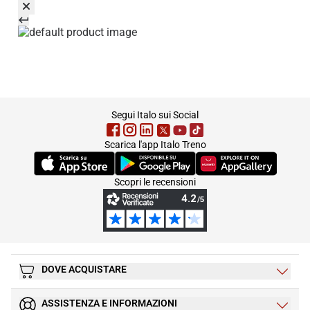
footer
Segui Italo sui Social
Scarica l'app Italo Treno
(Si apre in una nuova scheda)
(Si apre in una nuova scheda)
(Si apre in una nuova 
Scopri le recensioni
DOVE ACQUISTARE
ASSISTENZA E INFORMAZIONI