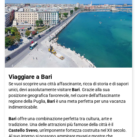
prodotti di pelle di alta qualità e articoli artigianali unici.
Insomma, Firenze è una città che ti conquisterà con la sua
bellezza, la sua cultura e la sua cucina. E cosa c'è di meglio che
viaggiare in treno Italo per raggiungerla? Prenota subito il tuo
biglietto e preparati a scoprire una delle città più affascinanti
d'Italia. Non vediamo l'ora di darti il benvenuto a Firenze, la città
degli artisti e dei sognatori.
Viaggiare a Bari
Se vuoi scoprire una città affascinante, ricca di storia e di sapori
unici, devi assolutamente visitare
Bari
. Grazie alla sua
posizione geografica favorevole, nel cuore dell'affascinante
regione della Puglia,
Bari
è una meta perfetta per una vacanza
indimenticabile.
Bari
offre una combinazione perfetta tra cultura, arte e
tradizione. Una delle attrazioni più famose della città è il
Castello Svevo
, un'imponente fortezza costruita nel XII secolo.
Al suo interno si possono ammirare musei e mostre che