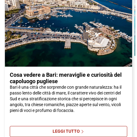
scegliere il treno Italo come mezzo di trasporto. Italo offre un
servizio confortevole e di alta qualità, che ti permette di goderti
il viaggio senza stress. Inoltre, i treni Italo ti offrono la
possibilità di ammirare i panorami spettacolari della campagna
pugliese mentre ti dirigi verso la città.
In conclusione,
Bari
è un gioiello nascosto che merita di essere
scoperto. Grazie alla sua storia ricca e alla sua cucina deliziosa,
ti lascerà un ricordo indelebile. E non dimenticare, quando
decidi di visitare questa affascinante città, scegli il treno Italo
per un viaggio comodo e piacevole. Non vedo l'ora di accoglierti
a
Bari
!
Cosa vedere a Bari: meraviglie e curiosità del
capoluogo pugliese
Bari è una città che sorprende con grande naturalezza: ha il
passo lento delle città di mare, il carattere vivo dei centri del
Sud e una stratificazione storica che si percepisce in ogni
angolo, tra chiese romaniche, piazze aperte sul vento, vicoli
pieni di voci e profumo di focaccia.
LEGGI TUTTO
SU COSA VEDERE A BARI: MERAVI