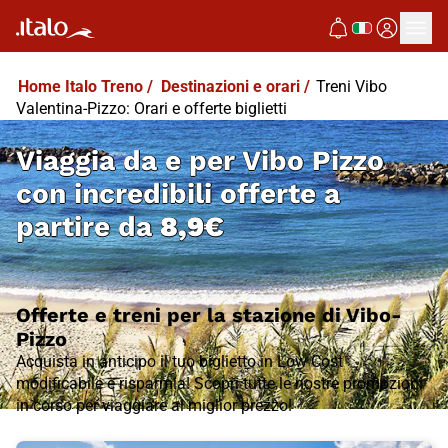
Home Italo Treno
/
Destinazioni e orari
/
Treni Vibo
Valentina-Pizzo: Orari e offerte biglietti
Viaggia da e per Vibo Pizzo
con incredibili offerte a
partire da
8,9€
Offerte e treni per la stazione di Vibo-
Pizzo
Acquista in anticipo il tuo biglietto in Low Cost
modificabile e risparmia! Scopri tutte le nostre promozioni
in corso per viaggiare al miglior prezzo!