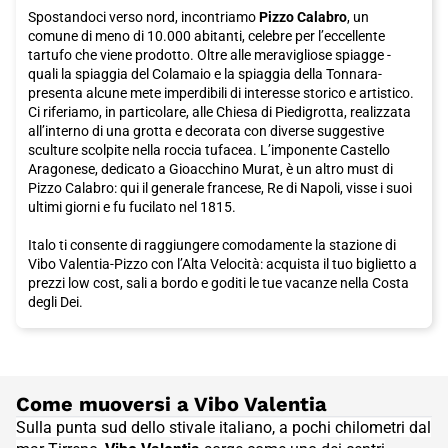
Spostandoci verso nord, incontriamo
Pizzo Calabro
, un
comune di meno di 10.000 abitanti, celebre per l’eccellente
tartufo che viene prodotto. Oltre alle meravigliose spiagge -
quali la spiaggia del Colamaio e la spiaggia della Tonnara-
presenta alcune mete imperdibili di interesse storico e artistico.
Ci riferiamo, in particolare, alle Chiesa di Piedigrotta, realizzata
all’interno di una grotta e decorata con diverse suggestive
sculture scolpite nella roccia tufacea. L’imponente Castello
Aragonese, dedicato a Gioacchino Murat, è un altro must di
Pizzo Calabro: qui il generale francese, Re di Napoli, visse i suoi
ultimi giorni e fu fucilato nel 1815.
Italo ti consente di raggiungere comodamente la stazione di
Vibo Valentia-Pizzo con l’Alta Velocità: acquista il tuo biglietto a
prezzi low cost, sali a bordo e goditi le tue vacanze nella Costa
degli Dei.
Come muoversi a Vibo Valentia
Sulla punta sud dello stivale italiano, a pochi chilometri dal