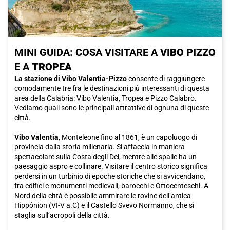
MINI GUIDA: COSA VISITARE A
VIBO PIZZO
E A
TROPEA
La stazione di Vibo Valentia-Pizzo
consente di raggiungere
comodamente tre fra le destinazioni più interessanti di questa
area della Calabria: Vibo Valentia, Tropea e Pizzo Calabro.
Vediamo quali sono le principali attrattive di ognuna di queste
città.
Vibo Valentia
, Monteleone fino al 1861, è un capoluogo di
provincia dalla storia millenaria. Si affaccia in maniera
spettacolare sulla Costa degli Dei, mentre alle spalle ha un
paesaggio aspro e collinare. Visitare il centro storico significa
perdersi in un turbinio di epoche storiche che si avvicendano,
fra edifici e monumenti medievali, barocchi e Ottocenteschi. A
Nord della città è possibile ammirare le rovine dell’antica
Hippónion (VI-V a.C) e il Castello Svevo Normanno, che si
staglia sull’acropoli della città.