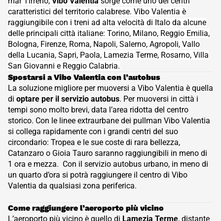
mar Tirreno,
Vibo Valentia
sorge come uno dei centri
caratteristici del territorio calabrese. Vibo Valentia è
raggiungibile con i treni ad alta velocità di Italo da alcune
delle principali città italiane: Torino, Milano, Reggio Emilia,
Bologna, Firenze, Roma, Napoli, Salerno, Agropoli, Vallo
della Lucania, Sapri, Paola, Lamezia Terme, Rosarno, Villa
San Giovanni e Reggio Calabria.
- Sulla punta sud dello stivale italiano, a pochi chilometri dal mar T
Spostarsi a Vibo Valentia con l’autobus
La soluzione migliore per muoversi a Vibo Valentia è quella
di
optare per il servizio autobus
.
Per muoversi in città i
tempi sono molto brevi, data l’area ridotta del centro
storico. Con le linee extraurbane dei pullman Vibo Valentia
si collega rapidamente con i grandi centri del suo
circondario: Tropea e le sue coste di rara bellezza,
Catanzaro o Gioia Tauro saranno raggiungibili in meno di
1 ora e mezza.
Con il servizio autobus urbano, in meno di
un quarto d’ora si potrà raggiungere il centro di Vibo
Valentia da qualsiasi zona periferica.
- Spostarsi a Vibo Valentia con l&rsquo;autobus La soluzione miglior
Come raggiungere l’aeroporto più vicino
L’aeroporto più vicino è quello di
Lamezia Terme
, distante