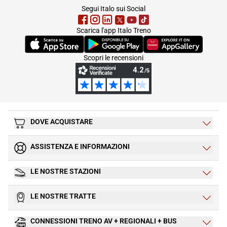
footer
Segui Italo sui Social
Scarica l'app Italo Treno
(Si apre in una nuova scheda)
(Si apre in una nuova scheda)
(Si apre in una nuova 
Scopri le recensioni
DOVE ACQUISTARE
ASSISTENZA E INFORMAZIONI
LE NOSTRE STAZIONI
LE NOSTRE TRATTE
CONNESSIONI TRENO AV + REGIONALI + BUS