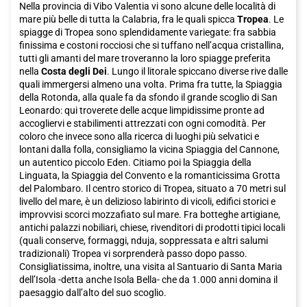
Nella provincia di Vibo Valentia vi sono alcune delle località di
mare più belle di tutta la Calabria, fra le quali spicca
Tropea
. Le
spiagge di Tropea sono splendidamente variegate: fra sabbia
finissima e costoni rocciosi che si tuffano nell’acqua cristallina,
tutti gli amanti del mare troveranno la loro spiagge preferita
nella
Costa degli Dei
. Lungo il litorale spiccano diverse rive dalle
quali immergersi almeno una volta. Prima fra tutte, la Spiaggia
della Rotonda, alla quale fa da sfondo il grande scoglio di San
Leonardo: qui troverete delle acque limpidissime pronte ad
accogliervi e stabilimenti attrezzati con ogni comodità. Per
coloro che invece sono alla ricerca di luoghi più selvatici e
lontani dalla folla, consigliamo la vicina Spiaggia del Cannone,
un autentico piccolo Eden. Citiamo poi la Spiaggia della
Linguata, la Spiaggia del Convento e la romanticissima Grotta
del Palombaro. Il centro storico di Tropea, situato a 70 metri sul
livello del mare, è un delizioso labirinto di vicoli, edifici storici e
improvvisi scorci mozzafiato sul mare. Fra botteghe artigiane,
antichi palazzi nobiliari, chiese, rivenditori di prodotti tipici locali
(quali conserve, formaggi, nduja, soppressata e altri salumi
tradizionali) Tropea vi sorprenderà passo dopo passo.
Consigliatissima, inoltre, una visita al Santuario di Santa Maria
dell’Isola -detta anche Isola Bella- che da 1.000 anni domina il
paesaggio dall’alto del suo scoglio.