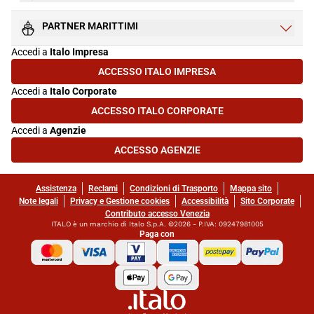
PARTNER MARITTIMI
Accedi a
Italo Impresa
ACCESSO ITALO IMPRESA
(SI APRE IN UNA NUOVA SCHEDA)
Accedi a
Italo Corporate
ACCESSO ITALO CORPORATE
(SI APRE IN UNA NUOVA SCHEDA)
Accedi a
Agenzie
ACCESSO AGENZIE
(SI APRE IN UNA NUOVA SCHEDA)
Assistenza
Reclami
Condizioni di Trasporto
Mappa sito
Note legali
Privacy e Gestione cookies
Accessibilità
Sito Corporate
Contributo accesso Venezia
ITALO è un marchio di Italo S.p.A. ©2026 - P.IVA: 09247981005
Paga con