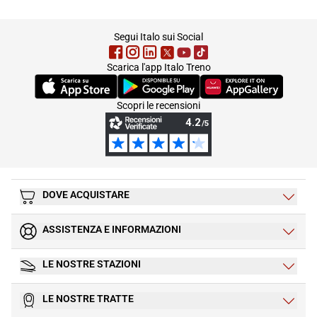
footer
Segui Italo sui Social
Scarica l'app Italo Treno
(Si apre in una nuova scheda)
(Si apre in una nuova scheda)
(Si apre in una nuova 
Scopri le recensioni
DOVE ACQUISTARE
ASSISTENZA E INFORMAZIONI
LE NOSTRE STAZIONI
LE NOSTRE TRATTE