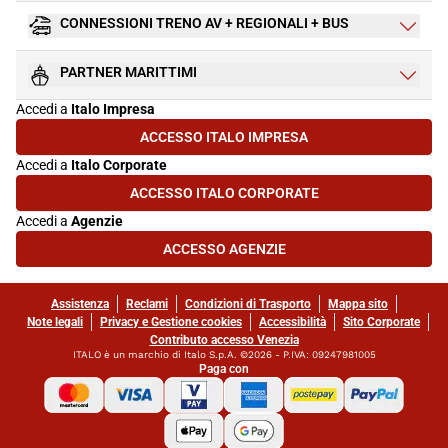
CONNESSIONI TRENO AV + REGIONALI + BUS
PARTNER MARITTIMI
Accedi a
Italo Impresa
ACCESSO ITALO IMPRESA
(SI APRE IN UNA NUOVA SCHEDA)
Accedi a
Italo Corporate
ACCESSO ITALO CORPORATE
(SI APRE IN UNA NUOVA SCHEDA)
Accedi a
Agenzie
ACCESSO AGENZIE
(SI APRE IN UNA NUOVA SCHEDA)
Assistenza
Reclami
Condizioni di Trasporto
Mappa sito
Note legali
Privacy e Gestione cookies
Accessibilità
Sito Corporate
Contributo accesso Venezia
ITALO è un marchio di Italo S.p.A. ©2026 - P.IVA: 09247981005
Paga con