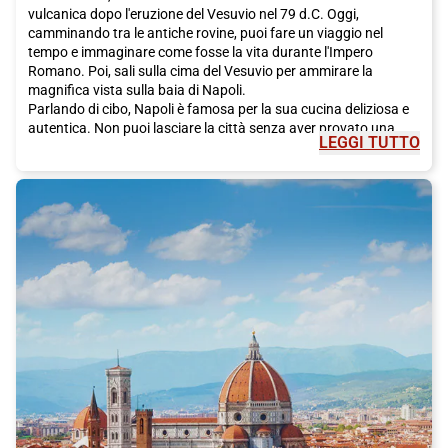
vulcanica dopo l'eruzione del Vesuvio nel 79 d.C. Oggi,
camminando tra le antiche rovine, puoi fare un viaggio nel
tempo e immaginare come fosse la vita durante l'Impero
Romano. Poi, sali sulla cima del Vesuvio per ammirare la
magnifica vista sulla baia di Napoli.
Parlando di cibo, Napoli è famosa per la sua cucina deliziosa e
autentica. Non puoi lasciare la città senza aver provato una
LEGGI TUTTO
vera pizza napoletana. Fai una sosta in una delle pizzerie
storiche, come Sorbillo o Da Michele, per gustare una pizza al
formaggio fuso e la crosta morbida. Assaggia anche la famosa
pasta con le vongole, il ragù napoletano e gli arancini, sfiziose
palline di riso ripiene. E per dolce, non dimenticare di provare la
sfogliatella o il babà, dolci tradizionali napoletani.
Per rilassarti e goderti il sole, fai una visita alla famosa spiaggia
di Posillipo, situata su una delle colline di Napoli. Ammira la
vista panoramica sulla baia e il Vesuvio mentre ti rilassi sulla
sabbia calda. Se sei un appassionato di storia e arte, non puoi
perderti la visita al Museo di Capodimonte, che ospita una
vasta collezione di dipinti, sculture e oggetti d'arte.
Per raggiungere Napoli in modo rapido e confortevole, ti
consigliamo di scegliere il treno Italo. Con Italo, potrai goderti
un viaggio piacevole e rilassante, con collegamenti frequenti da
molte città italiane. Il treno ti porterà direttamente nel cuore di