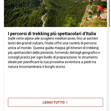
d'Italia. Non vediamo l'ora di darti il benvenuto a Firenze, la città
degli artisti e dei sognatori.
I percorsi di trekking più spettacolari d’Italia
Dalle vette alpine alle scogliere mediterranee, fino ai sentieri
lavici dei grandi vulcani, l'Italia offre una varietà di percorsi
unica al mondo. Questa guida mappa gli itinerari di trekking
più spettacolari della penisola, fornendo dettagli geografici e
consigli pratici per ogni livello di preparazione: lo strumento
ideale per pianificare la tua prossima avventura a piedi tra
natura incontaminata e borghi storici.
LEGGI TUTTO
SU I PERCORSI DI TREKKING PIÙ S