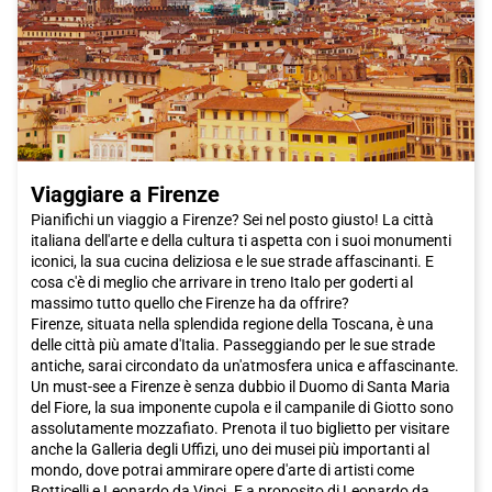
Napoli, permettendoti di iniziare la tua avventura senza stress.
Quindi, cosa stai aspettando? Pianifica il tuo viaggio a Napoli e
scopri la bellezza e i sapori autentici di questa affascinante
città. Acquista subito il tuo biglietto Italo per Napoli e preparati
a vivere un'esperienza indimenticabile!
Viaggiare a Firenze
Pianifichi un viaggio a Firenze? Sei nel posto giusto! La città
italiana dell'arte e della cultura ti aspetta con i suoi monumenti
iconici, la sua cucina deliziosa e le sue strade affascinanti. E
cosa c'è di meglio che arrivare in treno Italo per goderti al
massimo tutto quello che Firenze ha da offrire?
Firenze, situata nella splendida regione della Toscana, è una
delle città più amate d'Italia. Passeggiando per le sue strade
antiche, sarai circondato da un'atmosfera unica e affascinante.
Un must-see a Firenze è senza dubbio il Duomo di Santa Maria
del Fiore, la sua imponente cupola e il campanile di Giotto sono
assolutamente mozzafiato. Prenota il tuo biglietto per visitare
anche la Galleria degli Uffizi, uno dei musei più importanti al
mondo, dove potrai ammirare opere d'arte di artisti come
Botticelli e Leonardo da Vinci. E a proposito di Leonardo da