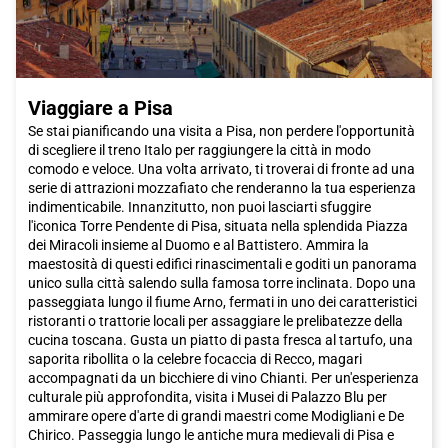
a vivere un'esperienza indimenticabile!
Viaggiare a Pisa
Se stai pianificando una visita a Pisa, non perdere l'opportunità
di scegliere il treno Italo per raggiungere la città in modo
comodo e veloce. Una volta arrivato, ti troverai di fronte ad una
serie di attrazioni mozzafiato che renderanno la tua esperienza
indimenticabile. Innanzitutto, non puoi lasciarti sfuggire
l'iconica Torre Pendente di Pisa, situata nella splendida Piazza
dei Miracoli insieme al Duomo e al Battistero. Ammira la
maestosità di questi edifici rinascimentali e goditi un panorama
unico sulla città salendo sulla famosa torre inclinata. Dopo una
passeggiata lungo il fiume Arno, fermati in uno dei caratteristici
ristoranti o trattorie locali per assaggiare le prelibatezze della
cucina toscana. Gusta un piatto di pasta fresca al tartufo, una
saporita ribollita o la celebre focaccia di Recco, magari
accompagnati da un bicchiere di vino Chianti. Per un'esperienza
culturale più approfondita, visita i Musei di Palazzo Blu per
ammirare opere d'arte di grandi maestri come Modigliani e De
Chirico. Passeggia lungo le antiche mura medievali di Pisa e