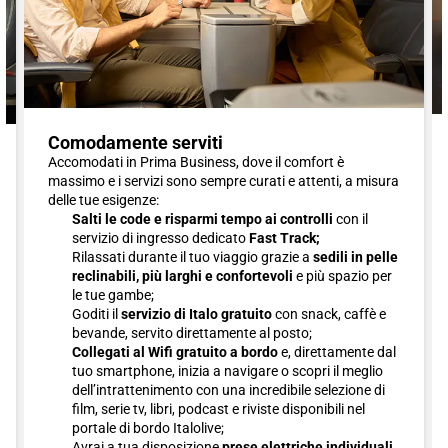
Comodamente serviti
Accomodati in Prima Business, dove il comfort è
massimo e i servizi sono sempre curati e attenti, a misura
delle tue esigenze:
Salti le code e risparmi tempo ai controlli
con il
servizio di ingresso dedicato
Fast Track;
Rilassati durante il tuo viaggio grazie a
sedili in pelle
reclinabili, più larghi e confortevoli
e più spazio per
le tue gambe;
Goditi il
servizio di Italo gratuito
con snack, caffè e
bevande, servito direttamente al posto;
Collegati al Wifi gratuito a bordo
e, direttamente dal
tuo smartphone, inizia a navigare o scopri il meglio
dell’intrattenimento con una incredibile selezione di
film, serie tv, libri, podcast e riviste disponibili nel
portale di bordo Italolive;
Avrai a tua disposizione
prese elettriche individuali