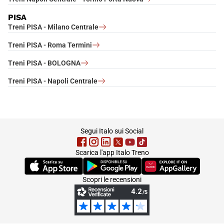
PISA
Treni PISA - Milano Centrale
Treni PISA - Roma Termini
Treni PISA - BOLOGNA
Treni PISA - Napoli Centrale
footer
Segui Italo sui Social
Scarica l'app Italo Treno
(Si apre in una nuova scheda)
(Si apre in una nuova scheda)
(Si apre in una nuova 
Scopri le recensioni