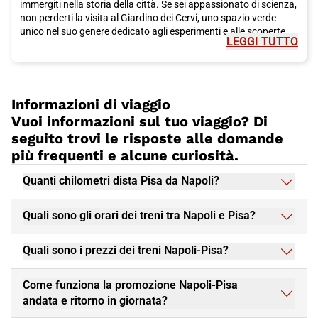
immergiti nella storia della città. Se sei appassionato di scienza,
non perderti la visita al Giardino dei Cervi, uno spazio verde
unico nel suo genere dedicato agli esperimenti e alle scoperte
LEGGI TUTTO
scientifiche. E se sei in cerca di relax, fai una passeggiata tra i
giardini di Lungarni per goderti la tranquillità della natura.
Insomma, Pisa è una città ricca di tesori da scoprire e saprà
conquistarti con il suo fascino unico. Scegli il treno Italo per
raggiungere questa splendida destinazione e vivere
Informazioni di viaggio
un'esperienza indimenticabile tra arte, cultura e gastronomia
Vuoi informazioni sul tuo viaggio? Di
toscana. Cosa aspetti? Acquista subito il tuo biglietto per Pisa!
seguito trovi le risposte alle domande
più frequenti e alcune curiosità.
Quanti chilometri dista Pisa da Napoli?
Quali sono gli orari dei treni tra Napoli e Pisa?
Quali sono i prezzi dei treni Napoli-Pisa?
Come funziona la promozione Napoli-Pisa
andata e ritorno in giornata?