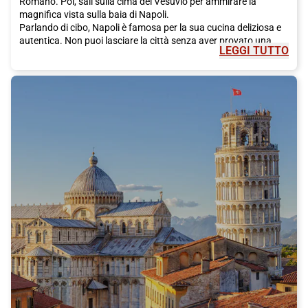
Romano. Poi, sali sulla cima del Vesuvio per ammirare la
magnifica vista sulla baia di Napoli.
Parlando di cibo, Napoli è famosa per la sua cucina deliziosa e
autentica. Non puoi lasciare la città senza aver provato una
LEGGI TUTTO
vera pizza napoletana. Fai una sosta in una delle pizzerie
storiche, come Sorbillo o Da Michele, per gustare una pizza al
formaggio fuso e la crosta morbida. Assaggia anche la famosa
pasta con le vongole, il ragù napoletano e gli arancini, sfiziose
palline di riso ripiene. E per dolce, non dimenticare di provare la
sfogliatella o il babà, dolci tradizionali napoletani.
Per rilassarti e goderti il sole, fai una visita alla famosa spiaggia
di Posillipo, situata su una delle colline di Napoli. Ammira la
vista panoramica sulla baia e il Vesuvio mentre ti rilassi sulla
sabbia calda. Se sei un appassionato di storia e arte, non puoi
perderti la visita al Museo di Capodimonte, che ospita una
vasta collezione di dipinti, sculture e oggetti d'arte.
Per raggiungere Napoli in modo rapido e confortevole, ti
consigliamo di scegliere il treno Italo. Con Italo, potrai goderti
un viaggio piacevole e rilassante, con collegamenti frequenti da
molte città italiane. Il treno ti porterà direttamente nel cuore di
Napoli, permettendoti di iniziare la tua avventura senza stress.
Quindi, cosa stai aspettando? Pianifica il tuo viaggio a Napoli e
scopri la bellezza e i sapori autentici di questa affascinante
città. Acquista subito il tuo biglietto Italo per Napoli e preparati