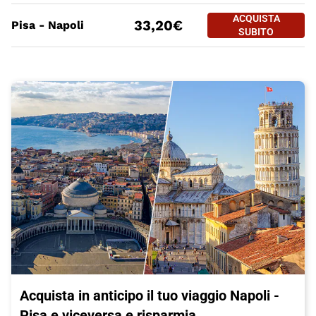
PREZZO BIGLIETTO TRENO Napo
Tratte
a partire da
ACQUISTA
ACQUISTA SUBITO
33,20€
Pisa - Napoli
PISA - NAPOL
SUBITO
Acquista in anticipo il tuo viaggio Napoli -
Pisa e viceversa e risparmia.