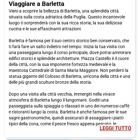
Viaggiare a Barletta
Vieni a scoprire la bellezza di Barletta, una splendida città
situata sulla costa adriatica della Puglia. Questo incantevole
luogo ti sorprenderà con la sua ricca storia, la sua deliziosa
cucina e le sue affascinanti attrazioni.
Barletta è famosa per il suo centro storico ben conservato, che
ti farà fare un salto indietro nel tempo. Inizia la tua visita con
una passeggiata lungo il corso principale, dove potrai ammirare
edifici storici e splendide architetture. Piazza Castello è il cuore
della città, con la sua imponente fortezza medievale e la
maestosa Cattedrale di Santa Maria Maggiore. Non perderti la
statua gigante del Colosso di Barletta, un'icona della città e una
delle più grandi sculture bronze della storia.
Dopo una visita alla città vecchia, immergiti nella vivace
atmosfera di Barletta lungo il lungomare. Goditi una
passeggiata sulla spiaggia o rilassati in uno dei numerosi caffè
e ristoranti lungo la costa. Barletta è anche famosa per le sue
sagre gastronomiche, quindi assicurati di assaggiare i piatti
tipici della zona, come il pesce fresco appena pescato, le
LEGGI TUTTO
orecchiette con le cime di rapa o i taralli pugliesi.