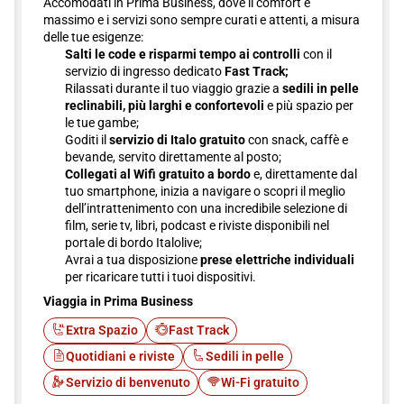
Accomodati in Prima Business, dove il comfort è
massimo e i servizi sono sempre curati e attenti, a misura
delle tue esigenze:
Salti le code e risparmi tempo ai controlli
con il
servizio di ingresso dedicato
Fast Track;
Rilassati durante il tuo viaggio grazie a
sedili in pelle
reclinabili, più larghi e confortevoli
e più spazio per
le tue gambe;
Goditi il
servizio di Italo gratuito
con snack, caffè e
bevande, servito direttamente al posto;
Collegati al Wifi gratuito a bordo
e, direttamente dal
tuo smartphone, inizia a navigare o scopri il meglio
dell’intrattenimento con una incredibile selezione di
film, serie tv, libri, podcast e riviste disponibili nel
portale di bordo Italolive;
Avrai a tua disposizione
prese elettriche individuali
per ricaricare tutti i tuoi dispositivi.
Viaggia in Prima Business
Extra Spazio
Fast Track
Quotidiani e riviste
Sedili in pelle
Servizio di benvenuto
Wi-Fi gratuito