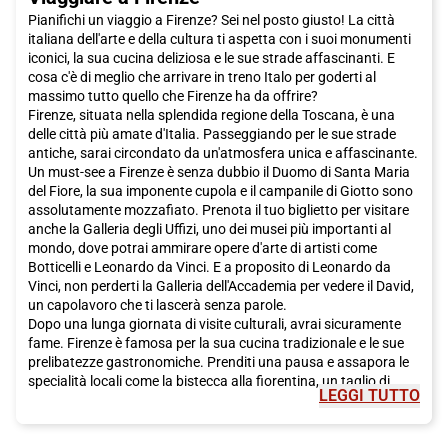
città ha da offrire. Non vediamo l'ora di darti il benvenuto a
Pianifichi un viaggio a Firenze? Sei nel posto giusto! La città
Barletta!
italiana dell'arte e della cultura ti aspetta con i suoi monumenti
iconici, la sua cucina deliziosa e le sue strade affascinanti. E
cosa c'è di meglio che arrivare in treno Italo per goderti al
massimo tutto quello che Firenze ha da offrire?
Firenze, situata nella splendida regione della Toscana, è una
delle città più amate d'Italia. Passeggiando per le sue strade
antiche, sarai circondato da un'atmosfera unica e affascinante.
Un must-see a Firenze è senza dubbio il Duomo di Santa Maria
del Fiore, la sua imponente cupola e il campanile di Giotto sono
assolutamente mozzafiato. Prenota il tuo biglietto per visitare
anche la Galleria degli Uffizi, uno dei musei più importanti al
mondo, dove potrai ammirare opere d'arte di artisti come
Botticelli e Leonardo da Vinci. E a proposito di Leonardo da
Vinci, non perderti la Galleria dell'Accademia per vedere il David,
un capolavoro che ti lascerà senza parole.
Dopo una lunga giornata di visite culturali, avrai sicuramente
fame. Firenze è famosa per la sua cucina tradizionale e le sue
prelibatezze gastronomiche. Prenditi una pausa e assapora le
specialità locali come la bistecca alla fiorentina, un taglio di
LEGGI TUTTO
carne succulento e saporito, o i pici, una pasta fatta a mano
che si scioglie in bocca. E per dolce, fatti tentare dalla
schiacciata alla fiorentina, un dolce tradizionale a base di