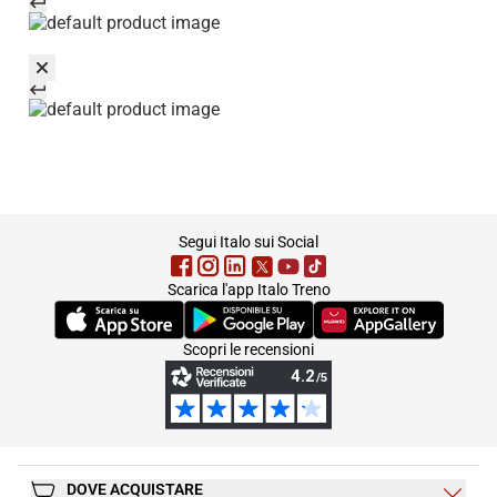
footer
Segui Italo sui Social
Scarica l'app Italo Treno
(Si apre in una nuova scheda)
(Si apre in una nuova scheda)
(Si apre in una nuova 
Scopri le recensioni
DOVE ACQUISTARE