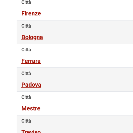
Città
Firenze
Città
Bologna
Città
Ferrara
Città
Padova
Città
Mestre
Città
Treviso