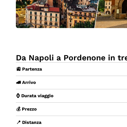
Da Napoli a Pordenone in tr
🚉 Partenza
🚄 Arrivo
⌚ Durata viaggio
💰 Prezzo
📍 Distanza