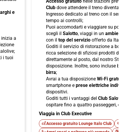
Accesso gratuito
nelle stazioni previste a
Club
dove attendere il treno diventa un pi
 larghi e
Ingresso dedicato al treno con il servizio
tempo ai controlli;
Puoi accomodarti e viaggiare su poltron
scegli il
Salotto
, viaggi in un
ambiente ris
inizia a
con il
top del servizio
offerto da Italo;
elezione
Goditi il servizio di ristorazione a bordo
talolive;
ricca selezione di sfiziosi prodotti di pane
i i tuoi
direttamente al posto, dal nostro Staff d
disposizione. Inoltre, sono incluse bevan
birra
;
Avrai a tua disposizione
Wi-Fi gratuito
per
smartphone e
prese elettriche individuali
dispositivi.
Goditi tutti i vantaggi del
Club Salotto
di I
ospitare fino a quattro passeggeri, offren
Viaggia in Club Executive
Accesso gratuito Lounge Italo Club
Fast 
Ampi spazi e poltrone più comode
Cateri