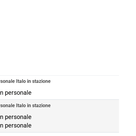
sonale Italo in stazione
n personale
sonale Italo in stazione
ma Termini
n personale
ma Tiburtina
n personale