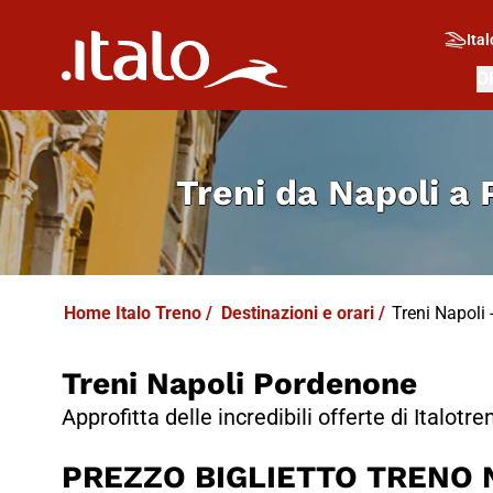
I
T
ALO
I
T
ABUS
Ital
O
Treni da
Napoli a
Home Italo Treno
/
Destinazioni e orari
/
Treni Napoli -
Treni Napoli Pordenone
Approfitta delle incredibili offerte di Italotre
PREZZO BIGLIETTO TRENO N