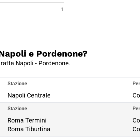
1
a Napoli e Pordenone?
 tratta Napoli - Pordenone.
Stazione
Per
Napoli Centrale
Co
Stazione
Per
Ro
Roma Termini
Co
Ro
Roma Tiburtina
Co