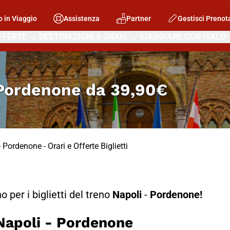
o in Viaggio
Assistenza
Partner
Gestisci Prenot
FFERTE
DESTINAZIONI E ORARI
VIAGGIARE CON ITALO
 Pordenone
da
39,90€
 Pordenone - Orari e Offerte Biglietti
no per i biglietti del treno
Napoli
-
Pordenone!
apoli - Pordenone