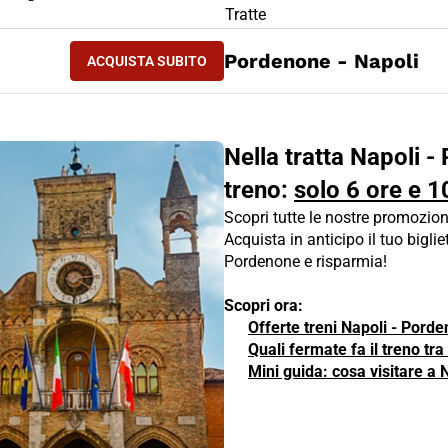
LIETTO TRENO Napoli - Pordenone
Tratte
ACQUISTA SUBITO
Pordenone - Napoli
ACQUISTA SUBITO
NAPOLI - PORDENONE
Nella tratta Napoli -
treno:
solo 6 ore e 1
Scopri tutte le nostre promozion
Acquista in anticipo il tuo biglie
Pordenone e risparmia!
Scopri ora:
Offerte treni Napoli - Pord
Quali fermate fa il treno tr
Mini guida: cosa visitare a