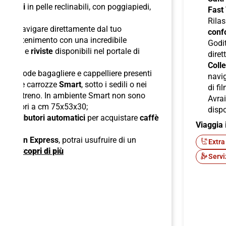
di
sedili
in pelle reclinabili, con poggiapiedi,
Fast
duali
;
Rilas
 per navigare direttamente dal tuo
confo
l'intrattenimento con una incredibile
Godit
odcast
e
riviste
disponibili nel portale di
diret
Colle
lle comode bagagliere e cappelliere presenti
navig
ori nelle carrozze
Smart
, sotto i sedili o nei
di fi
boli del treno. In ambiente Smart non sono
Avra
superiori a cm 75x53x30;
dispo
di
distributori automatici
per acquistare
caffè
Viaggia 
ck;
 American Express
, potrai usufruire di un
Extra
ente.
Scopri di più
Servi