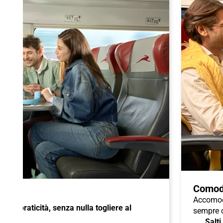
Comod
Accomoda
à e praticità, senza nulla togliere al
sempre c
Salti