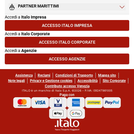
PARTNER MARITTIMI
Accedi a
Italo Impresa
ACCESSO ITALO IMPRESA
(SI APRE IN UNA NUOVA SCHEDA)
Accedi a
Italo Corporate
ACCESSO ITALO CORPORATE
(SI APRE IN UNA NUOVA SCHEDA)
Accedi a
Agenzie
ACCESSO AGENZIE
(SI APRE IN UNA NUOVA SCHEDA)
Assistenza
Reclami
Condizioni di Trasporto
Mappa sito
Note legali
Privacy e Gestione cookies
Accessibilità
Sito Corporate
Contributo accesso Venezia
ITALO è un marchio di Italo S.p.A. ©2026 - P.IVA: 09247981005
Paga con