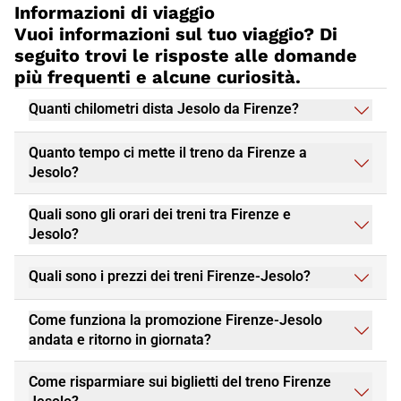
popolari qui, così come i dolci locali come il tiramisù e la
Informazioni di viaggio
fugassa. Puoi raggiungere Jesolo viaggiando con i treni ad alta
Vuoi informazioni sul tuo viaggio? Di
velocità di Italo.
Italo
offre un servizio di alta qualità e
seguito trovi le risposte alle domande
confortevole, permettendoti di raggiungere la tua destinazione
più frequenti e alcune curiosità.
in modo semplice ed efficiente. Godrai di un piacevole viaggio
attraverso i pittoreschi paesaggi del Veneto e arriverai a Jesolo
rilassato e pronto per iniziare la tua avventura.
Quanti chilometri dista Jesolo da Firenze?
Quanto tempo ci mette il treno da Firenze a
Jesolo?
Quali sono gli orari dei treni tra Firenze e
Jesolo?
Quali sono i prezzi dei treni Firenze-Jesolo?
Come funziona la promozione Firenze-Jesolo
andata e ritorno in giornata?
Come risparmiare sui biglietti del treno Firenze