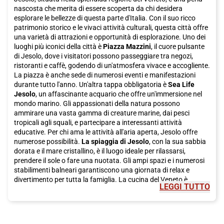
nascosta che merita di essere scoperta da chi desidera
esplorare le bellezze di questa parte d'Italia. Con il suo ricco
patrimonio storico e le vivaci attività culturali, questa città offre
una varietà di attrazioni e opportunità di esplorazione. Uno dei
luoghi più iconici della città è
Piazza Mazzini
, il cuore pulsante
di Jesolo, dove i visitatori possono passeggiare tra negozi,
ristoranti e caffè, godendo di un'atmosfera vivace e accogliente.
La piazza è anche sede di numerosi eventi e manifestazioni
durante tutto l'anno. Un'altra tappa obbligatoria è
Sea Life
Jesolo
, un affascinante acquario che offre un'immersione nel
mondo marino. Gli appassionati della natura possono
ammirare una vasta gamma di creature marine, dai pesci
tropicali agli squali, e partecipare a interessanti attività
educative. Per chi ama le attività all'aria aperta, Jesolo offre
numerose possibilità.
La spiaggia di Jesolo
, con la sua sabbia
dorata e il mare cristallino, è il luogo ideale per rilassarsi,
prendere il sole o fare una nuotata. Gli ampi spazi e i numerosi
stabilimenti balneari garantiscono una giornata di relax e
divertimento per tutta la famiglia. La cucina del Veneto è
LEGGI TUTTO
rinomata in tutto il paese, e Jesolo non fa eccezione. Durante il
tuo soggiorno, non puoi perdere l'opportunità di assaggiare
alcuni dei piatti tradizionali della regione.
Piatti a base di pesce
come il baccalà alla vicentina o le sarde in saor sono scelte