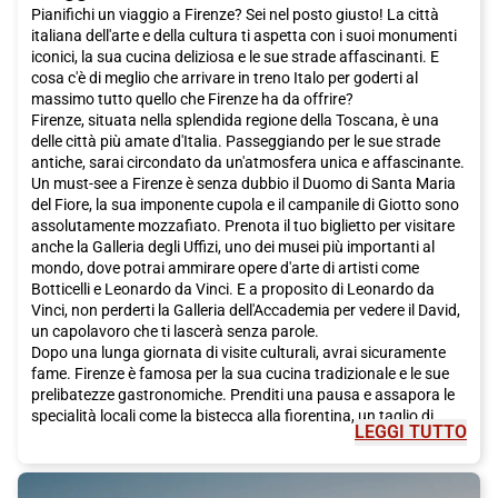
Pianifichi un viaggio a Firenze? Sei nel posto giusto! La città
italiana dell'arte e della cultura ti aspetta con i suoi monumenti
iconici, la sua cucina deliziosa e le sue strade affascinanti. E
cosa c'è di meglio che arrivare in treno Italo per goderti al
massimo tutto quello che Firenze ha da offrire?
Firenze, situata nella splendida regione della Toscana, è una
delle città più amate d'Italia. Passeggiando per le sue strade
antiche, sarai circondato da un'atmosfera unica e affascinante.
Un must-see a Firenze è senza dubbio il Duomo di Santa Maria
del Fiore, la sua imponente cupola e il campanile di Giotto sono
assolutamente mozzafiato. Prenota il tuo biglietto per visitare
anche la Galleria degli Uffizi, uno dei musei più importanti al
mondo, dove potrai ammirare opere d'arte di artisti come
Botticelli e Leonardo da Vinci. E a proposito di Leonardo da
Vinci, non perderti la Galleria dell'Accademia per vedere il David,
un capolavoro che ti lascerà senza parole.
Dopo una lunga giornata di visite culturali, avrai sicuramente
fame. Firenze è famosa per la sua cucina tradizionale e le sue
prelibatezze gastronomiche. Prenditi una pausa e assapora le
specialità locali come la bistecca alla fiorentina, un taglio di
LEGGI TUTTO
carne succulento e saporito, o i pici, una pasta fatta a mano
che si scioglie in bocca. E per dolce, fatti tentare dalla
schiacciata alla fiorentina, un dolce tradizionale a base di