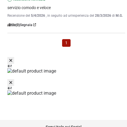
servizio comodo e veloce
Recensione del
5/4/2026
, in seguito ad un'esperienza del
28/3/2026
di
M.G.
Utile
(0)
Segnala
1
footer
Segui Italo sui Social