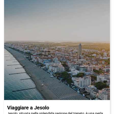
cioccolato. Non dimenticare di accompagnare il tutto con un
bicchiere di Chianti, il vino rosso tipico della regione.
Oltre alla famosa arte e alla deliziosa cucina, Firenze ha molto
altro da offrire. Per una passeggiata romantica, ti consigliamo
di andare al Ponte Vecchio, uno dei ponti più famosi della città.
Potrai anche visitare il Palazzo Pitti e i suoi magnifici giardini di
Boboli, dove potrai rilassarti e goderti un po' di tranquillità
lontano dal caos della città. E se sei appassionato di moda, non
puoi perderti il mercato di San Lorenzo, dove potrai trovare
prodotti di pelle di alta qualità e articoli artigianali unici.
Insomma, Firenze è una città che ti conquisterà con la sua
bellezza, la sua cultura e la sua cucina. E cosa c'è di meglio che
viaggiare in treno Italo per raggiungerla? Prenota subito il tuo
biglietto e preparati a scoprire una delle città più affascinanti
d'Italia. Non vediamo l'ora di darti il benvenuto a Firenze, la città
degli artisti e dei sognatori.
Viaggiare a Jesolo
Jesolo, situata nella splendida regione del Veneto, è una perla