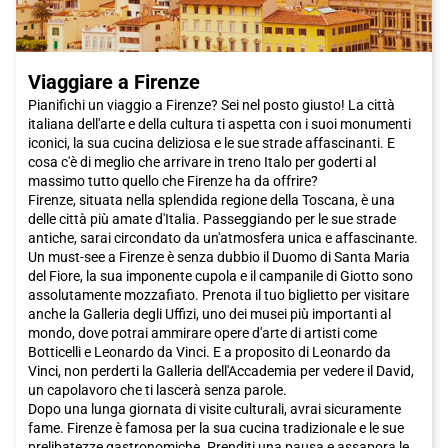
Viaggiare a Firenze
Pianifichi un viaggio a Firenze? Sei nel posto giusto! La città
italiana dell'arte e della cultura ti aspetta con i suoi monumenti
iconici, la sua cucina deliziosa e le sue strade affascinanti. E
cosa c'è di meglio che arrivare in treno Italo per goderti al
massimo tutto quello che Firenze ha da offrire?
Firenze, situata nella splendida regione della Toscana, è una
delle città più amate d'Italia. Passeggiando per le sue strade
antiche, sarai circondato da un'atmosfera unica e affascinante.
Un must-see a Firenze è senza dubbio il Duomo di Santa Maria
del Fiore, la sua imponente cupola e il campanile di Giotto sono
assolutamente mozzafiato. Prenota il tuo biglietto per visitare
anche la Galleria degli Uffizi, uno dei musei più importanti al
mondo, dove potrai ammirare opere d'arte di artisti come
Botticelli e Leonardo da Vinci. E a proposito di Leonardo da
Vinci, non perderti la Galleria dell'Accademia per vedere il David,
un capolavoro che ti lascerà senza parole.
Dopo una lunga giornata di visite culturali, avrai sicuramente
fame. Firenze è famosa per la sua cucina tradizionale e le sue
prelibatezze gastronomiche. Prenditi una pausa e assapora le