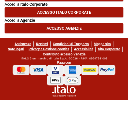
Accedi a
Italo Corporate
ACCESSO ITALO CORPORATE
(SI APRE IN UNA NUOVA SCHEDA)
Accedi a
Agenzie
ACCESSO AGENZIE
(SI APRE IN UNA NUOVA SCHEDA)
Assistenza
Reclami
Condizioni di Trasporto
Mappa sito
Note legali
Privacy e Gestione cookies
Accessibilità
Sito Corporate
Contributo accesso Venezia
ITALO è un marchio di Italo S.p.A. ©2026 - P.IVA: 09247981005
Paga con