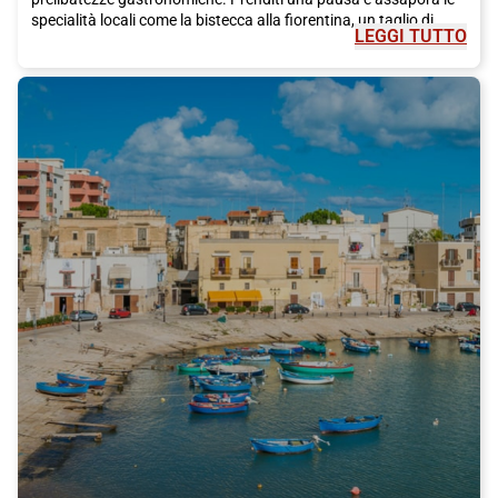
specialità locali come la bistecca alla fiorentina, un taglio di
LEGGI TUTTO
carne succulento e saporito, o i pici, una pasta fatta a mano
che si scioglie in bocca. E per dolce, fatti tentare dalla
schiacciata alla fiorentina, un dolce tradizionale a base di
cioccolato. Non dimenticare di accompagnare il tutto con un
bicchiere di Chianti, il vino rosso tipico della regione.
Oltre alla famosa arte e alla deliziosa cucina, Firenze ha molto
altro da offrire. Per una passeggiata romantica, ti consigliamo
di andare al Ponte Vecchio, uno dei ponti più famosi della città.
Potrai anche visitare il Palazzo Pitti e i suoi magnifici giardini di
Boboli, dove potrai rilassarti e goderti un po' di tranquillità
lontano dal caos della città. E se sei appassionato di moda, non
puoi perderti il mercato di San Lorenzo, dove potrai trovare
prodotti di pelle di alta qualità e articoli artigianali unici.
Insomma, Firenze è una città che ti conquisterà con la sua
bellezza, la sua cultura e la sua cucina. E cosa c'è di meglio che
viaggiare in treno Italo per raggiungerla? Prenota subito il tuo
biglietto e preparati a scoprire una delle città più affascinanti
d'Italia. Non vediamo l'ora di darti il benvenuto a Firenze, la città
degli artisti e dei sognatori.