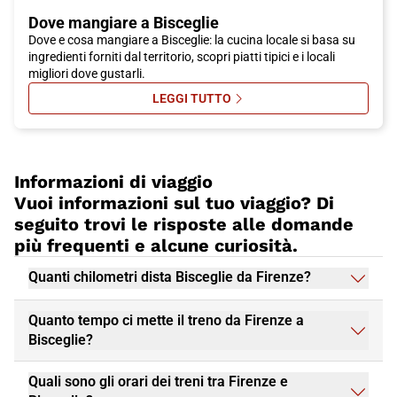
Per raggiungere Bisceglie, ti consigliamo di scegliere il treno
Dove mangiare a Bisceglie
Italo, che offre un servizio comodo e veloce da numerose città
Dove e cosa mangiare a Bisceglie: la cucina locale si basa su
italiane. Con Italo, potrai goderti il viaggio in tutta tranquillità,
ingredienti forniti dal territorio, scopri piatti tipici e i locali
senza preoccuparti del traffico o del parcheggio, e arrivare a
migliori dove gustarli.
Bisceglie in modo facile e conveniente. Prenota subito il tuo
biglietto Italo e preparati a vivere un'esperienza indimenticabile
LEGGI TUTTO
SU DOVE MANGIARE A BISCEGLIE
nella splendida città di Bisceglie.
Informazioni di viaggio
Vuoi informazioni sul tuo viaggio? Di
seguito trovi le risposte alle domande
più frequenti e alcune curiosità.
Quanti chilometri dista Bisceglie da Firenze?
Quanto tempo ci mette il treno da Firenze a
Bisceglie?
Quali sono gli orari dei treni tra Firenze e