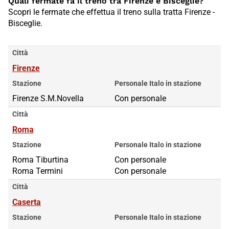
Quali fermate fa il treno tra Firenze e Bisceglie?
Scopri le fermate che effettua il treno sulla tratta Firenze -
Bisceglie.
Città
Firenze
Stazione
Personale Italo in stazione
Firenze S.M.Novella
Con personale
Città
Roma
Stazione
Personale Italo in stazione
Roma Tiburtina
Roma Tiburtina
Con personale
Roma Termini
Roma Termini
Con personale
Città
Caserta
Stazione
Personale Italo in stazione