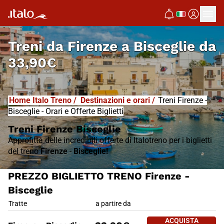
I
T
ALO
I
T
ABUS
Treni da
Firenze a Bisceglie
da
33,90€
Home Italo Treno
/
Destinazioni e orari
/
Treni Firenze -
Bisceglie - Orari e Offerte Biglietti
Treni Firenze Bisceglie
Approfitta delle incredibili offerte di Italotreno per i biglietti
del treno
Firenze
-
Bisceglie!
PREZZO BIGLIETTO TRENO Firenze -
Bisceglie
PREZZO BIGLIETTO TRENO Firen
Tratte
a partire da
ACQUISTA 
ACQUISTA