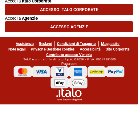
Accedi a
Italo Corporate
ACCESSO ITALO CORPORATE
(SI APRE IN UNA NUOVA SCHEDA)
Accedi a
Agenzie
ACCESSO AGENZIE
(SI APRE IN UNA NUOVA SCHEDA)
Assistenza
Reclami
Condizioni di Trasporto
Mappa sito
Note legali
Privacy e Gestione cookies
Accessibilità
Sito Corporate
Contributo accesso Venezia
ITALO è un marchio di Italo S.p.A. ©2026 - P.IVA: 09247981005
Paga con