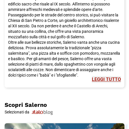
edificio sacro che risale al IX secolo. All'interno si possono
ammirare affreschi medievali e splendide opere d'arte.
Passeggiando per le strade del centro storico, si può visitare la
Chiesa di San Pietro a Corte, un gioiello architettonico risalente
al XII secolo. Da non perdere è anche il Castello di Arechi,
situato su una collina, che offre una vista panoramica
mozzafiato sulla città e sul golfo di Salerno.
Oltre alle sue bellezze storiche, Salerno vanta anche una cucina
deliziosa. Prova assolutamente la tradizionale "pizza
salernitana", una pizza alta e soffice con pomodoro, mozzarella
e basilico. Per gli amanti del pesce, Salerno offre una vasta
selezione di piatti di mare, dallo spaghettino con vongole agli
scialatielli alle cozze. Non dimenticare di assaggiare anche i
dolci tipici come i "babà" e i "sfogliatelle".
LEGGI TUTTO
Per completare il tuo viaggio a Salerno, non puoi perderti una
visita alla Costiera Amalfitana, una delle coste più spettacolari e
pittoresche del mondo. Con le sue casette colorate, le spiagge
di ciottoli e le sfumature turchesi del mare, la Costiera
Amalfitana è semplicemente incantevole. Raggiungibile
Scopri
Salerno
facilmente da Salerno in treno Italo, potrai visitare le
Selezionati da
meravigliose città di Amalfi e Positano, oppure fare una
piacevole escursione lungo i sentieri panoramici che
costeggiano la costa.