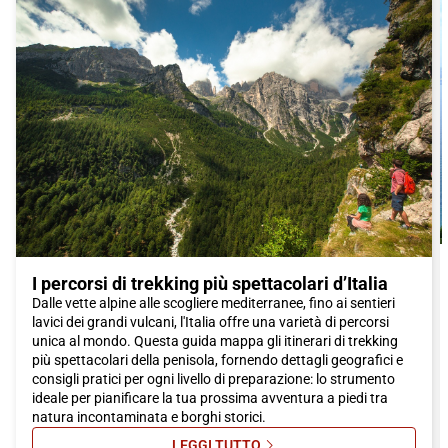
Scegliere il treno Italo per raggiungere Salerno è la scelta
perfetta per iniziare la tua avventura in questa splendida città.
Italo offre un servizio efficiente e confortevole, con velocità e
puntualità garantite. Con il treno Italo, potrai goderti il viaggio
in totale relax, ammirando il magnifico paesaggio che ti
accompagna lungo il percorso.
Non perdere l'occasione di visitare
Salerno
, una città ricca di
storia, cultura e delizie culinarie. Prenota subito il tuo biglietto
Italo e preparati a vivere un'esperienza indimenticabile in una
delle destinazioni più affascinanti del sud Italia.
I percorsi di trekking più spettacolari d’Italia
Dalle vette alpine alle scogliere mediterranee, fino ai sentieri
lavici dei grandi vulcani, l'Italia offre una varietà di percorsi
unica al mondo. Questa guida mappa gli itinerari di trekking
più spettacolari della penisola, fornendo dettagli geografici e
consigli pratici per ogni livello di preparazione: lo strumento
ideale per pianificare la tua prossima avventura a piedi tra
natura incontaminata e borghi storici.
LEGGI TUTTO