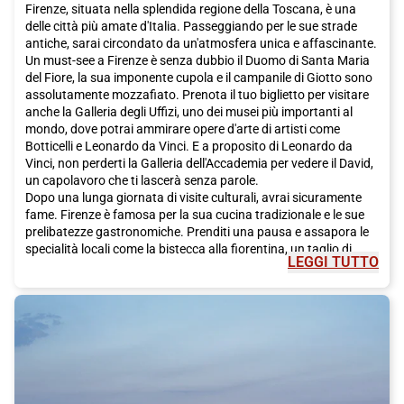
Firenze, situata nella splendida regione della Toscana, è una
delle città più amate d'Italia. Passeggiando per le sue strade
antiche, sarai circondato da un'atmosfera unica e affascinante.
Un must-see a Firenze è senza dubbio il Duomo di Santa Maria
del Fiore, la sua imponente cupola e il campanile di Giotto sono
assolutamente mozzafiato. Prenota il tuo biglietto per visitare
anche la Galleria degli Uffizi, uno dei musei più importanti al
mondo, dove potrai ammirare opere d'arte di artisti come
Botticelli e Leonardo da Vinci. E a proposito di Leonardo da
Vinci, non perderti la Galleria dell'Accademia per vedere il David,
un capolavoro che ti lascerà senza parole.
Dopo una lunga giornata di visite culturali, avrai sicuramente
fame. Firenze è famosa per la sua cucina tradizionale e le sue
prelibatezze gastronomiche. Prenditi una pausa e assapora le
specialità locali come la bistecca alla fiorentina, un taglio di
LEGGI TUTTO
carne succulento e saporito, o i pici, una pasta fatta a mano
che si scioglie in bocca. E per dolce, fatti tentare dalla
schiacciata alla fiorentina, un dolce tradizionale a base di
cioccolato. Non dimenticare di accompagnare il tutto con un
bicchiere di Chianti, il vino rosso tipico della regione.
Oltre alla famosa arte e alla deliziosa cucina, Firenze ha molto
altro da offrire. Per una passeggiata romantica, ti consigliamo
di andare al Ponte Vecchio, uno dei ponti più famosi della città.
Potrai anche visitare il Palazzo Pitti e i suoi magnifici giardini di