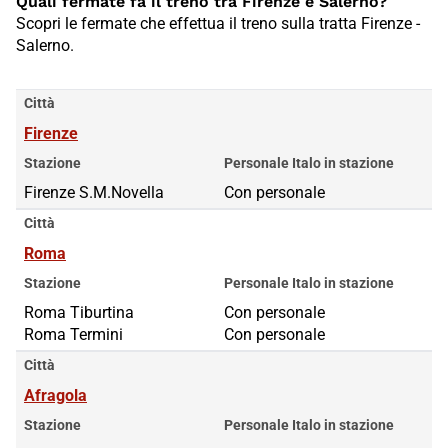
Quali fermate fa il treno tra Firenze e Salerno?
Scopri le fermate che effettua il treno sulla tratta Firenze -
Salerno.
Città
Firenze
Stazione
Personale Italo in stazione
Firenze S.M.Novella
Con personale
Città
Roma
Stazione
Personale Italo in stazione
Roma Tiburtina
Roma Tiburtina
Con personale
Roma Termini
Roma Termini
Con personale
Città
Afragola
Stazione
Personale Italo in stazione