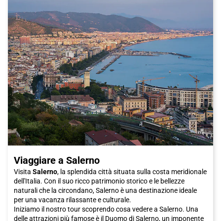
Boboli, dove potrai rilassarti e goderti un po' di tranquillità
lontano dal caos della città. E se sei appassionato di moda, non
puoi perderti il mercato di San Lorenzo, dove potrai trovare
prodotti di pelle di alta qualità e articoli artigianali unici.
Insomma, Firenze è una città che ti conquisterà con la sua
bellezza, la sua cultura e la sua cucina. E cosa c'è di meglio che
viaggiare in treno Italo per raggiungerla? Prenota subito il tuo
biglietto e preparati a scoprire una delle città più affascinanti
d'Italia. Non vediamo l'ora di darti il benvenuto a Firenze, la città
degli artisti e dei sognatori.
Viaggiare a Salerno
Visita
Salerno
, la splendida città situata sulla costa meridionale
dell'Italia. Con il suo ricco patrimonio storico e le bellezze
naturali che la circondano, Salerno è una destinazione ideale
per una vacanza rilassante e culturale.
Iniziamo il nostro tour scoprendo cosa vedere a Salerno. Una
delle attrazioni più famose è il Duomo di Salerno, un imponente