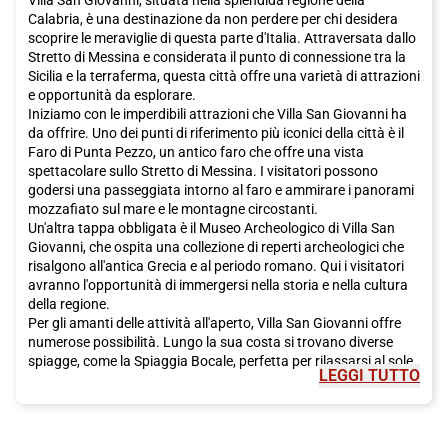
Calabria, è una destinazione da non perdere per chi desidera
scoprire le meraviglie di questa parte d'Italia. Attraversata dallo
Stretto di Messina e considerata il punto di connessione tra la
Sicilia e la terraferma, questa città offre una varietà di attrazioni
e opportunità da esplorare.
Iniziamo con le imperdibili attrazioni che Villa San Giovanni ha
da offrire. Uno dei punti di riferimento più iconici della città è il
Faro di Punta Pezzo, un antico faro che offre una vista
spettacolare sullo Stretto di Messina. I visitatori possono
godersi una passeggiata intorno al faro e ammirare i panorami
mozzafiato sul mare e le montagne circostanti.
Un'altra tappa obbligata è il Museo Archeologico di Villa San
Giovanni, che ospita una collezione di reperti archeologici che
risalgono all'antica Grecia e al periodo romano. Qui i visitatori
avranno l'opportunità di immergersi nella storia e nella cultura
della regione.
Per gli amanti delle attività all'aperto, Villa San Giovanni offre
numerose possibilità. Lungo la sua costa si trovano diverse
spiagge, come la Spiaggia Bocale, perfetta per rilassarsi al sole
LEGGI TUTTO
o fare una nuotata rinfrescante nel Mar Ionio. I visitatori
possono anche fare una passeggiata lungo il lungomare e
godersi la vista panoramica del mare.
La gastronomia calabrese è rinomata in tutto il paese e Villa