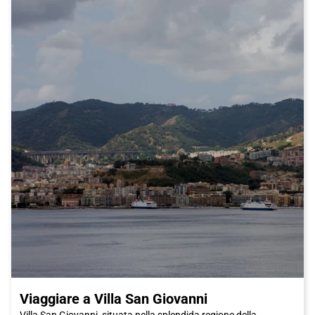
cioccolato. Non dimenticare di accompagnare il tutto con un
bicchiere di Chianti, il vino rosso tipico della regione.
Oltre alla famosa arte e alla deliziosa cucina, Firenze ha molto
altro da offrire. Per una passeggiata romantica, ti consigliamo
di andare al Ponte Vecchio, uno dei ponti più famosi della città.
Potrai anche visitare il Palazzo Pitti e i suoi magnifici giardini di
Boboli, dove potrai rilassarti e goderti un po' di tranquillità
lontano dal caos della città. E se sei appassionato di moda, non
puoi perderti il mercato di San Lorenzo, dove potrai trovare
prodotti di pelle di alta qualità e articoli artigianali unici.
Insomma, Firenze è una città che ti conquisterà con la sua
bellezza, la sua cultura e la sua cucina. E cosa c'è di meglio che
viaggiare in treno Italo per raggiungerla? Prenota subito il tuo
biglietto e preparati a scoprire una delle città più affascinanti
d'Italia. Non vediamo l'ora di darti il benvenuto a Firenze, la città
degli artisti e dei sognatori.
Viaggiare a Villa San Giovanni
Villa San Giovanni, situata nella splendida regione della