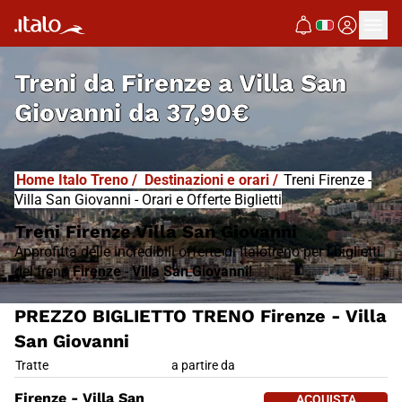
I
T
ALO
I
T
ABUS
Treni da
Firenze a Villa San
Giovanni
da
37,90€
Home Italo Treno
/
Destinazioni e orari
/
Treni Firenze -
Villa San Giovanni - Orari e Offerte Biglietti
Treni Firenze Villa San Giovanni
Approfitta delle incredibili offerte di Italotreno per i biglietti
del treno
Firenze
-
Villa San Giovanni!
PREZZO BIGLIETTO TRENO Firenze - Villa
San Giovanni
PREZZO BIGLIETTO TRENO Firenz
Tratte
a partire da
ACQUISTA 
Firenze - Villa San
ACQUISTA