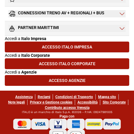
CONNESSIONI TRENO AV + REGIONALI + BUS
PARTNER MARITTIMI
Accedi a
Italo Impresa
ACCESSO ITALO IMPRESA
(SI APRE IN UNA NUOVA SCHEDA)
Accedi a
Italo Corporate
ACCESSO ITALO CORPORATE
(SI APRE IN UNA NUOVA SCHEDA)
Accedi a
Agenzie
ACCESSO AGENZIE
(SI APRE IN UNA NUOVA SCHEDA)
Assistenza
Reclami
Condizioni di Trasporto
Mappa sito
Note legali
Privacy e Gestione cookies
Accessibilità
Sito Corporate
Contributo accesso Venezia
ITALO è un marchio di Italo S.p.A. ©2026 - P.IVA: 09247981005
Paga con