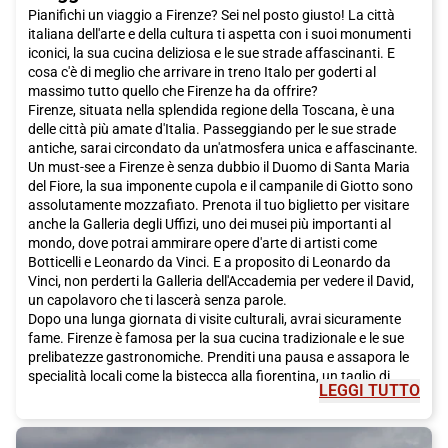
Pianifichi un viaggio a Firenze? Sei nel posto giusto! La città
italiana dell'arte e della cultura ti aspetta con i suoi monumenti
iconici, la sua cucina deliziosa e le sue strade affascinanti. E
cosa c'è di meglio che arrivare in treno Italo per goderti al
massimo tutto quello che Firenze ha da offrire?
Firenze, situata nella splendida regione della Toscana, è una
delle città più amate d'Italia. Passeggiando per le sue strade
antiche, sarai circondato da un'atmosfera unica e affascinante.
Un must-see a Firenze è senza dubbio il Duomo di Santa Maria
del Fiore, la sua imponente cupola e il campanile di Giotto sono
assolutamente mozzafiato. Prenota il tuo biglietto per visitare
anche la Galleria degli Uffizi, uno dei musei più importanti al
mondo, dove potrai ammirare opere d'arte di artisti come
Botticelli e Leonardo da Vinci. E a proposito di Leonardo da
Vinci, non perderti la Galleria dell'Accademia per vedere il David,
un capolavoro che ti lascerà senza parole.
Dopo una lunga giornata di visite culturali, avrai sicuramente
fame. Firenze è famosa per la sua cucina tradizionale e le sue
prelibatezze gastronomiche. Prenditi una pausa e assapora le
specialità locali come la bistecca alla fiorentina, un taglio di
LEGGI TUTTO
carne succulento e saporito, o i pici, una pasta fatta a mano
che si scioglie in bocca. E per dolce, fatti tentare dalla
schiacciata alla fiorentina, un dolce tradizionale a base di