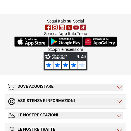
footer
Segui Italo sui Social
Scarica l'app Italo Treno
(Si apre in una nuova scheda)
(Si apre in una nuova scheda)
(Si apre in una nuova 
Scopri le recensioni
DOVE ACQUISTARE
ASSISTENZA E INFORMAZIONI
LE NOSTRE STAZIONI
LE NOSTRE TRATTE