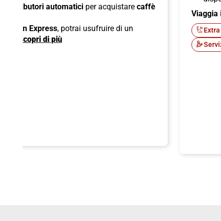
di
distributori automatici
per acquistare
caffè
Viaggia 
ck;
 American Express
, potrai usufruire di un
Extra
ente.
Scopri di più
Servi