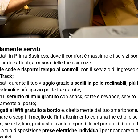
amente serviti
ti in Prima Business, dove il comfort è massimo e i servizi so
urati e attenti, a misura delle tue esigenze:
 le code e risparmi tempo ai controlli
con il servizio di ingresso
 Track;
sati durante il tuo viaggio grazie a
sedili in pelle reclinabili, più
rtevoli
e più spazio per le tue gambe;
i il
servizio di Italo gratuito
con snack, caffè e bevande, servito
tamente al posto;
gati al Wifi gratuito a bordo
e, direttamente dal tuo smartphone, 
are o scopri il meglio dell’intrattenimento con una incredibile s
lm, serie tv, libri, podcast e riviste disponibili nel portale di bordo I
i a tua disposizione
prese elettriche individuali
per ricaricare tutt
sitivi.