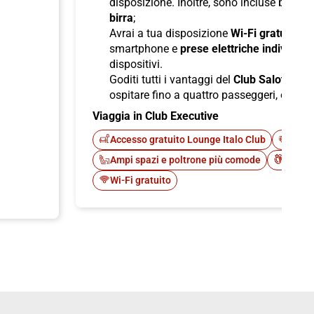
disposizione. Inoltre, sono incluse bevan
birra
;
Avrai a tua disposizione
Wi-Fi gratuito
per
smartphone e
prese elettriche individuali
dispositivi.
Goditi tutti i vantaggi del
Club Salotto
di I
ospitare fino a quattro passeggeri, offren
Viaggia in Club Executive
Accesso gratuito Lounge Italo Club
Fast 
Ampi spazi e poltrone più comode
Cateri
Wi-Fi gratuito