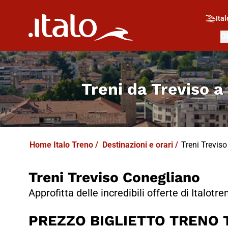
I
T
ALO
I
T
ABUS
Ital
O
Treni da
Treviso a
Home Italo Treno
/
Destinazioni e orari
/
Treni Treviso 
Treni Treviso Conegliano
Approfitta delle incredibili offerte di Italotre
PREZZO BIGLIETTO TRENO Tr