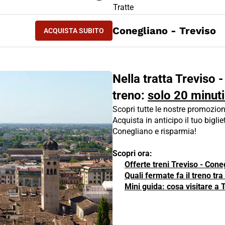
LIETTO TRENO Treviso - Conegliano
Tratte
ACQUISTA SUBITO
Conegliano - Treviso
ACQUISTA SUBITO
TREVISO - CONEGLIANO
Nella tratta Treviso 
treno:
solo 20 minuti
Scopri tutte le nostre promozion
Acquista in anticipo il tuo bigliet
Conegliano e risparmia!
Scopri ora:
Offerte treni Treviso - Cone
Quali fermate fa il treno tr
Mini guida: cosa visitare a 