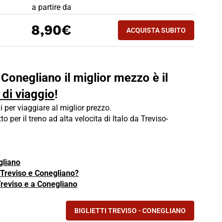
PREZZO BIGLIETTO TRENO Treviso - Conegliano
a partire da
ACQUISTA SUBITO
8,90€
ACQUISTA SUBITO
CONEGLIANO - TREV
- Conegliano il miglior mezzo è il
 di viaggio
!
i per viaggiare al miglior prezzo.
to per il treno ad alta velocita di Italo da Treviso-
gliano
a Treviso e Conegliano?
Treviso e a Conegliano
BIGLIETTI TREVISO - CONEGLIANO