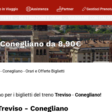
o in Viaggio
Assistenza
Partner
Gestisci Prenot
FFERTE
DESTINAZIONI E ORARI
VIAGGIARE CON ITALO
 Conegliano
da
8,90€
- Conegliano - Orari e Offerte Biglietti
no per i biglietti del treno
Treviso
-
Conegliano!
eviso - Conegliano