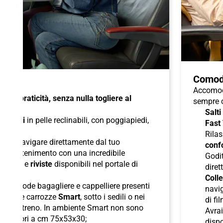
Comod
Accomoda
à e praticità, senza nulla togliere al
sempre c
Salti
di
sedili
in pelle reclinabili, con poggiapiedi,
Fast
duali
;
Rilas
 per navigare direttamente dal tuo
confo
l'intrattenimento con una incredibile
Godit
odcast
e
riviste
disponibili nel portale di
diret
Colle
lle comode bagagliere e cappelliere presenti
navig
ori nelle carrozze
Smart
, sotto i sedili o nei
di fi
boli del treno. In ambiente Smart non sono
Avra
superiori a cm 75x53x30;
dispo