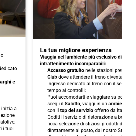
La tua migliore esperienza
no
Viaggia nell'ambiente più esclusivo di Italo 
intrattenimento incomparabili:
 dedicato
Accesso gratuito
nelle stazioni previste a
Club
dove attendere il treno diventa un pi
 larghi e
Ingresso dedicato al treno con il servizio
tempo ai controlli;
Puoi accomodarti e viaggiare su poltron
scegli il
Salotto
, viaggi in un
ambiente ris
inizia a
con il
top del servizio
offerto da Italo;
elezione
Goditi il servizio di ristorazione a bordo
talolive;
ricca selezione di sfiziosi prodotti di pane
i i tuoi
direttamente al posto, dal nostro Staff d