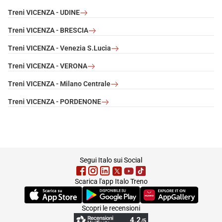
Treni VICENZA - UDINE
Treni VICENZA - BRESCIA
Treni VICENZA - Venezia S.Lucia
Treni VICENZA - VERONA
Treni VICENZA - Milano Centrale
Treni VICENZA - PORDENONE
footer
Segui Italo sui Social
Scarica l'app Italo Treno
(Si apre in una nuova scheda)
(Si apre in una nuova scheda)
(Si apre in una nuova 
Scopri le recensioni