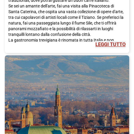
tradizionali, dove potrai gustare un buon caffè italiano.
Se sei un amante dell'arte, fai una visita alla Pinacoteca di
Santa Caterina, che ospita una vasta collezione di opere d'arte,
tra cui capolavori di artisti locali come il Tiziano. Se preferisci la
natura, fai una passeggiata lungo il fiume Sile, che ti offrirà
panorami mozzafiato e la possibilità di rilassarti in luoghi
tranquilli lontano dalla confusione della città.
La gastronomia trevigiana è rinomata in tutta Italia e non
LEGGI TUTTO
potrai lasciare la città senza assaggiare alcuni piatti locali.
Inizia il tuo tour gastronomico con un antipasto di radicchio
rosso di Treviso, un'insalata croccante e gustosa che troverai in
molti ristoranti. Prosegui con un primo piatto di risotto al
radicchio, un piatto tipico che ti conquisterà con i suoi sapori
intensi. Per il secondo, assicurati di provare il coniglio in umido,
un piatto tradizionale che ti farà sentire il vero sapore della
cucina trevigiana. E non dimenticare di accompagnare tutto
con un buon bicchiere di Prosecco, il vino frizzante che viene
prodotto nella regione circostante.
Durante la tua visita a Treviso, non puoi perderti una visita alla
Cattedrale di San Pietro Apostolo, uno dei simboli più
importanti della città. Questa maestosa chiesa è ricca di tesori
artistici, tra cui il famoso Battistero di San Giovanni, un vero
capolavoro del XV secolo. Dopo la visita alla Cattedrale, ti
consiglio di fare una passeggiata lungo le mura medievali della