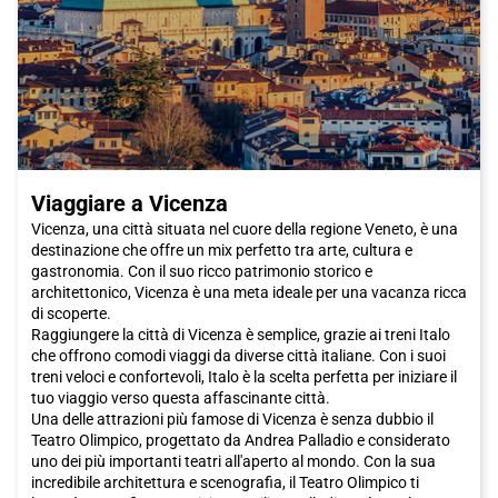
città, ammirando le torri e le fortificazioni che la circondano.
Infine, non puoi lasciare Treviso senza provare una delle
specialità dolciarie più famose della città: il tiramisù. Tieni gli
occhi aperti per trovare una pasticceria locale che prepara
questo delizioso dolce secondo la ricetta tradizionale. Ti
assicuro che ne vale la pena!
In conclusione, Treviso è una città ricca di storia, arte e delizie
culinarie che merita sicuramente una visita. Scegli Italo per il
tuo viaggio in treno e goditi questa incantevole città veneta.
Viaggiare a Vicenza
Vicenza, una città situata nel cuore della regione Veneto, è una
destinazione che offre un mix perfetto tra arte, cultura e
gastronomia. Con il suo ricco patrimonio storico e
architettonico, Vicenza è una meta ideale per una vacanza ricca
di scoperte.
Raggiungere la città di Vicenza è semplice, grazie ai treni Italo
che offrono comodi viaggi da diverse città italiane. Con i suoi
treni veloci e confortevoli, Italo è la scelta perfetta per iniziare il
tuo viaggio verso questa affascinante città.
Una delle attrazioni più famose di Vicenza è senza dubbio il
Teatro Olimpico, progettato da Andrea Palladio e considerato
uno dei più importanti teatri all'aperto al mondo. Con la sua
incredibile architettura e scenografia, il Teatro Olimpico ti