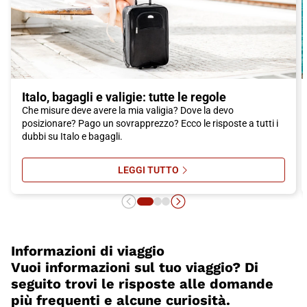
rilassante e splendide viste panoramiche sulla città.
In conclusione, Vicenza è una città che offre una vasta gamma
di attrazioni culturali, artistiche e culinarie. Grazie ai treni Italo,
raggiungere questa splendida città sarà facile e comodo.
Prenota ora il tuo biglietto Italo e scopri tutto ciò che Vicenza
ha da offrire!
Italo, bagagli e valigie: tutte le regole
Che misure deve avere la mia valigia? Dove la devo
posizionare? Pago un sovrapprezzo? Ecco le risposte a tutti i
dubbi su Italo e bagagli.
LEGGI TUTTO
SU ITALO, BAGAGLI E VALIGIE: TU
Informazioni di viaggio
Vuoi informazioni sul tuo viaggio? Di
seguito trovi le risposte alle domande
più frequenti e alcune curiosità.