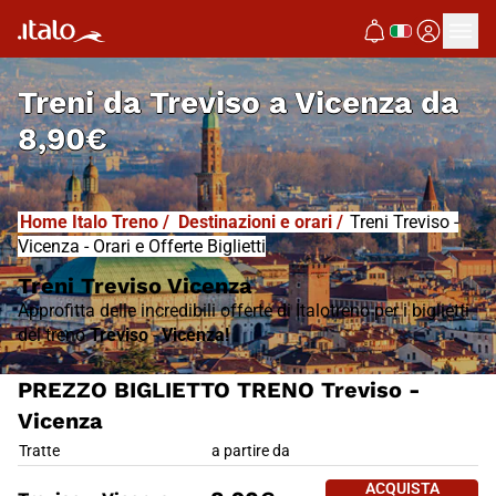
I
T
ALO
I
T
ABUS
Treni da
Treviso a Vicenza
da
8,90€
Home Italo Treno
/
Destinazioni e orari
/
Treni Treviso -
Vicenza - Orari e Offerte Biglietti
Treni Treviso Vicenza
Approfitta delle incredibili offerte di Italotreno per i biglietti
del treno
Treviso
-
Vicenza!
PREZZO BIGLIETTO TRENO Treviso -
Vicenza
PREZZO BIGLIETTO TRENO Trevi
Tratte
a partire da
ACQUISTA 
ACQUISTA