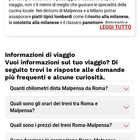
cucina e ospitalità. Che tu stia pianificando un weekend
viaggio, non c’è niente di meglio che gustare le specialità della
romantico o una vacanza in famiglia, questa città ha qualcosa
cucina locale. Nei dintorni di Malpensa e a Milano potrai
da offrire a tutti. Non perdere l'opportunità di visitare
Roma
e
assaporare
piatti tipici lombardi
come il
risotto alla milanese
,
prenota subito il tuo viaggio in treno Italo, per un'esperienza di
la
cotoletta alla milanese
e il classico
panettone
. Ristoranti e
viaggio piacevole e conveniente.
LEGGI TUTTO
trattorie offrono un’ampia scelta di prelibatezze italiane e
internazionali, perfette per ogni palato. Raggiungere Malpensa
è semplice e veloce grazie al
treno Italo
, che collega
comodamente l’aeroporto con il
centro di Milano
e altre
destinazioni chiave. Optare per il treno significa viaggiare senza
Informazioni di viaggio
stress, evitando traffico e problemi di parcheggio. Malpensa
Vuoi informazioni sul tuo viaggio? Di
non è solo un aeroporto, ma un vero e proprio punto di accesso
seguito trovi le risposte alle domande
alle meraviglie italiane.
Prenota il tuo biglietto con Italo e inizia
più frequenti e alcune curiosità.
il tuo viaggio nel modo più comodo e conveniente!
Quanti chilometri dista Malpensa da Roma?
Quali sono gli orari dei treni tra Roma e
Malpensa?
Quali sono i prezzi dei treni Roma-Malpensa?