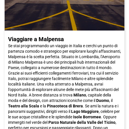
esclusive al mondo, come via Condotti e via del Babuino, dove
potrai fare acquisti di lusso di alta moda italiana. Queste strade
sono punteggiate da negozi di marca famosi, come Armani,
Dolce e Gabbana e Prada. In alternativa, puoi esplorare Via del
Corso, che è un vero e proprio centro commerciale a cielo
aperto con una vasta selezione di negozi internazionali.
Viaggiare a Malpensa
La scena culinaria romana è rinomata in tutto il mondo. Mentre
Se stai programmando un viaggio in Italia e cerchi un punto di
sei a
Roma
, assicurati di assaggiare piatti tipici come la cacio e
partenza comodo e strategico per esplorare luoghi affascinanti,
pepe o l'amatriciana, che ti faranno scoprire i sapori autentici
Malpensa è la scelta perfetta. Situato in Lombardia, l’Aeroporto
della cucina laziale. Per provare autentica cucina ebraica, puoi
di Milano Malpensa è uno dei principali hub internazionali del
visitare il Ghetto. I quartieri del Pigneto e San Lorenzo offrono
Paese, collegato a numerose destinazioni in tutto il mondo.
una vasta scelta di ristoranti trendy e trattorie economiche.
Grazie ai suoi efficienti collegamenti ferroviari, tra cui il servizio
Inoltre, la nuova zona tra Garbatella e Ostiense offre una
Italo, potrai raggiungere facilmente Milano e altre splendide
varietà di opzioni, dal vino dei Castelli al buon sushi giapponese.
località italiane. Una volta atterrato a Malpensa, avrai
l’opportunità di esplorare alcune delle mete più affascinanti del
La capitale ospita inoltre grandi eventi durante tutto l'anno. Se
Nord Italia. A breve distanza si trova
Milano
, capitale della
vuoi essere presente all'apertura del Giubileo straordinario della
moda e del design, con attrazioni iconiche come il
Duomo
, il
misericordia, voluto da Papa Francesco l'8 dicembre, dovresti
Teatro alla Scala
e la
Pinacoteca di Brera
. Se ami la natura e i
sicuramente prenotare un viaggio in treno Italo per raggiungere
panorami suggestivi, dirigiti verso il
Lago Maggiore
, celebre per
Roma
e assistere alle udienze papali.
le sue acque cristalline e le splendide
Isole Borromee
. Oppure
immergiti nel verde del
Parco Naturale della Valle del Ticino
,
Roma
offre una combinazione unica di storia, arte, cultura,
perfetto per escursioni e passeggiate rilassanti. Dopo un