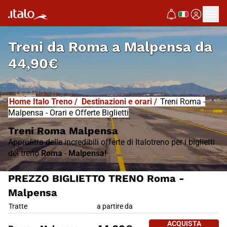
I
T
ALO
I
T
ABUS
Treni da
Roma a Malpensa
da
44,90€
Home Italo Treno
/
Destinazioni e orari
/
Treni Roma -
Malpensa - Orari e Offerte Biglietti
Treni Roma Malpensa
Approfitta delle incredibili offerte di Italotreno per i biglietti
del treno
Roma
-
Malpensa!
PREZZO BIGLIETTO TRENO Roma -
Malpensa
PREZZO BIGLIETTO TRENO Rom
Tratte
a partire da
ACQUISTA 
ACQUISTA