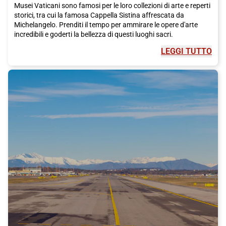
Musei Vaticani sono famosi per le loro collezioni di arte e reperti
storici, tra cui la famosa Cappella Sistina affrescata da
Michelangelo. Prenditi il tempo per ammirare le opere d'arte
incredibili e goderti la bellezza di questi luoghi sacri.
LEGGI TUTTO
Il Pantheon è un altro sito imperdibile. Questo antico tempio
romano è un capolavoro dell'architettura e una delle attrazioni
turistiche più famose di
Roma
. È aperto al pubblico
gratuitamente e vale sicuramente la pena visitarlo.
Per un po' di fortuna, assicurati di visitare la Fontana di Trevi,
che è stata restaurata grazie agli investimenti della storica
maison italiana di moda Fendi. Fai un desiderio e lancia una
moneta nella fontana, secondo la tradizione locale. È
un'esperienza indimenticabile da fare durante il tuo soggiorno a
Roma
.
Se vuoi goderti una vista mozzafiato sulla città, sali al
Gianicolo. Da qui potrai ammirare i tetti di
Roma
e ammirare il
panorama spettacolare. È il posto perfetto per una passeggiata
tranquilla o una breve sosta panoramica.
La città eterna offre anche molte possibilità di shopping.
Intorno a Piazza di Spagna, troverai alcune delle vie più