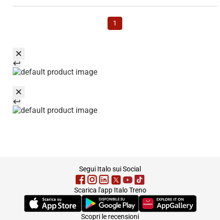
1
footer
Segui Italo sui Social
Scarica l'app Italo Treno
(Si apre in una nuova scheda)
(Si apre in una nuova scheda)
(Si apre in una nuova 
Scopri le recensioni