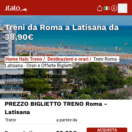
I
T
ALO
I
T
ABUS
Treni da
Roma a Latisana
da
38,90€
Home Italo Treno
/
Destinazioni e orari
/
Treni Roma -
Latisana - Orari e Offerte Biglietti
Treni Roma Latisana
Approfitta delle incredibili offerte di Italotreno per i biglietti
del treno
Roma
-
Latisana!
PREZZO BIGLIETTO TRENO Roma -
Latisana
PREZZO BIGLIETTO TRENO Rom
Tratte
a partire da
ACQUISTA 
ACQUISTA