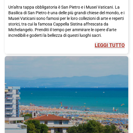
Un'altra tappa obbligatoria è San Pietro e i Musei Vaticani. La
Basilica di San Pietro è una delle più grandi chiese del mondo, e i
Musei Vaticani sono famosi per le loro collezioni di arte e reperti
storici, tra cui la famosa Cappella Sistina affrescata da
Michelangelo. Prenditi il tempo per ammirare le opere d'arte
incredibili e goderti la bellezza di questi luoghi sacri.
LEGGI TUTTO
Il Pantheon è un altro sito imperdibile. Questo antico tempio
romano è un capolavoro dell'architettura e una delle attrazioni
turistiche più famose di
Roma
. È aperto al pubblico
gratuitamente e vale sicuramente la pena visitarlo.
Per un po' di fortuna, assicurati di visitare la Fontana di Trevi,
che è stata restaurata grazie agli investimenti della storica
maison italiana di moda Fendi. Fai un desiderio e lancia una
moneta nella fontana, secondo la tradizione locale. È
un'esperienza indimenticabile da fare durante il tuo soggiorno a
Roma
.
Se vuoi goderti una vista mozzafiato sulla città, sali al
Gianicolo. Da qui potrai ammirare i tetti di
Roma
e ammirare il
panorama spettacolare. È il posto perfetto per una passeggiata
tranquilla o una breve sosta panoramica.