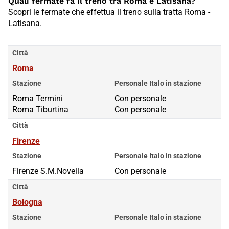
Quali fermate fa il treno tra Roma e Latisana?
Scopri le fermate che effettua il treno sulla tratta Roma -
Latisana.
Città
Roma
Stazione
Personale Italo in stazione
Roma Termini
Roma Termini
Con personale
Roma Tiburtina
Roma Tiburtina
Con personale
Città
Firenze
Stazione
Personale Italo in stazione
Firenze S.M.Novella
Con personale
Città
Bologna
Stazione
Personale Italo in stazione