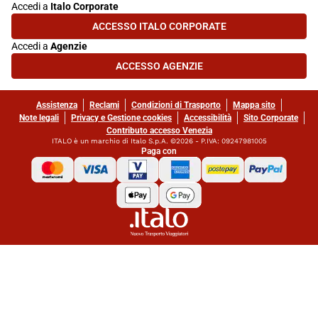
Accedi a
Italo Corporate
ACCESSO ITALO CORPORATE
(SI APRE IN UNA NUOVA SCHEDA)
Accedi a
Agenzie
ACCESSO AGENZIE
(SI APRE IN UNA NUOVA SCHEDA)
Assistenza
Reclami
Condizioni di Trasporto
Mappa sito
Note legali
Privacy e Gestione cookies
Accessibilità
Sito Corporate
Contributo accesso Venezia
ITALO è un marchio di Italo S.p.A. ©2026 - P.IVA: 09247981005
Paga con