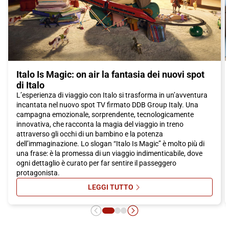
un viaggio pieno di scoperte culturali e gustose esperienze
gastronomiche. E cosa c'è di meglio che raggiungere questa
città in treno Italo, godendo del massimo comfort e
dell'efficienza di un viaggio in treno? Prendi il tuo biglietto Italo e
preparati a vivere un'indimenticabile esperienza a Latisana.
Italo Is Magic: on air la fantasia dei nuovi spot
di Italo
L’esperienza di viaggio con Italo si trasforma in un’avventura
incantata nel nuovo spot TV firmato DDB Group Italy. Una
campagna emozionale, sorprendente, tecnologicamente
innovativa, che racconta la magia del viaggio in treno
attraverso gli occhi di un bambino e la potenza
dell’immaginazione. Lo slogan “Italo Is Magic” è molto più di
una frase: è la promessa di un viaggio indimenticabile, dove
ogni dettaglio è curato per far sentire il passeggero
protagonista.
LEGGI TUTTO
SU ITALO IS MAGIC: ON AIR LA FA