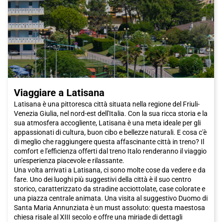
La città eterna offre anche molte possibilità di shopping.
Intorno a Piazza di Spagna, troverai alcune delle vie più
esclusive al mondo, come via Condotti e via del Babuino, dove
potrai fare acquisti di lusso di alta moda italiana. Queste strade
sono punteggiate da negozi di marca famosi, come Armani,
Dolce e Gabbana e Prada. In alternativa, puoi esplorare Via del
Corso, che è un vero e proprio centro commerciale a cielo
aperto con una vasta selezione di negozi internazionali.
Viaggiare a Latisana
La scena culinaria romana è rinomata in tutto il mondo. Mentre
Latisana è una pittoresca città situata nella regione del Friuli-
sei a
Roma
, assicurati di assaggiare piatti tipici come la cacio e
Venezia Giulia, nel nord-est dell'Italia. Con la sua ricca storia e la
pepe o l'amatriciana, che ti faranno scoprire i sapori autentici
sua atmosfera accogliente, Latisana è una meta ideale per gli
della cucina laziale. Per provare autentica cucina ebraica, puoi
appassionati di cultura, buon cibo e bellezze naturali. E cosa c'è
visitare il Ghetto. I quartieri del Pigneto e San Lorenzo offrono
di meglio che raggiungere questa affascinante città in treno? Il
una vasta scelta di ristoranti trendy e trattorie economiche.
comfort e l'efficienza offerti dal treno Italo renderanno il viaggio
Inoltre, la nuova zona tra Garbatella e Ostiense offre una
un'esperienza piacevole e rilassante.
varietà di opzioni, dal vino dei Castelli al buon sushi giapponese.
Una volta arrivati a Latisana, ci sono molte cose da vedere e da
fare. Uno dei luoghi più suggestivi della città è il suo centro
La capitale ospita inoltre grandi eventi durante tutto l'anno. Se
storico, caratterizzato da stradine acciottolate, case colorate e
vuoi essere presente all'apertura del Giubileo straordinario della
una piazza centrale animata. Una visita al suggestivo Duomo di
misericordia, voluto da Papa Francesco l'8 dicembre, dovresti
Santa Maria Annunziata è un must assoluto: questa maestosa
sicuramente prenotare un viaggio in treno Italo per raggiungere
chiesa risale al XIII secolo e offre una miriade di dettagli