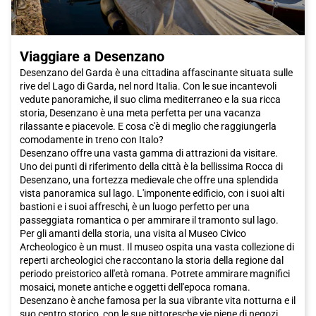
sono punteggiate da negozi di marca famosi, come Armani,
Dolce e Gabbana e Prada. In alternativa, puoi esplorare Via del
Corso, che è un vero e proprio centro commerciale a cielo
aperto con una vasta selezione di negozi internazionali.
Viaggiare a Desenzano
La scena culinaria romana è rinomata in tutto il mondo. Mentre
Desenzano del Garda è una cittadina affascinante situata sulle
sei a
Roma
, assicurati di assaggiare piatti tipici come la cacio e
rive del Lago di Garda, nel nord Italia. Con le sue incantevoli
pepe o l'amatriciana, che ti faranno scoprire i sapori autentici
vedute panoramiche, il suo clima mediterraneo e la sua ricca
della cucina laziale. Per provare autentica cucina ebraica, puoi
storia, Desenzano è una meta perfetta per una vacanza
visitare il Ghetto. I quartieri del Pigneto e San Lorenzo offrono
rilassante e piacevole. E cosa c'è di meglio che raggiungerla
una vasta scelta di ristoranti trendy e trattorie economiche.
comodamente in treno con Italo?
Inoltre, la nuova zona tra Garbatella e Ostiense offre una
Desenzano offre una vasta gamma di attrazioni da visitare.
varietà di opzioni, dal vino dei Castelli al buon sushi giapponese.
Uno dei punti di riferimento della città è la bellissima Rocca di
Desenzano, una fortezza medievale che offre una splendida
La capitale ospita inoltre grandi eventi durante tutto l'anno. Se
vista panoramica sul lago. L'imponente edificio, con i suoi alti
vuoi essere presente all'apertura del Giubileo straordinario della
bastioni e i suoi affreschi, è un luogo perfetto per una
misericordia, voluto da Papa Francesco l'8 dicembre, dovresti
passeggiata romantica o per ammirare il tramonto sul lago.
sicuramente prenotare un viaggio in treno Italo per raggiungere
Per gli amanti della storia, una visita al Museo Civico
Roma
e assistere alle udienze papali.
Archeologico è un must. Il museo ospita una vasta collezione di
reperti archeologici che raccontano la storia della regione dal
Roma
offre una combinazione unica di storia, arte, cultura,
periodo preistorico all'età romana. Potrete ammirare magnifici
cucina e ospitalità. Che tu stia pianificando un weekend
mosaici, monete antiche e oggetti dell'epoca romana.
romantico o una vacanza in famiglia, questa città ha qualcosa
Desenzano è anche famosa per la sua vibrante vita notturna e il
da offrire a tutti. Non perdere l'opportunità di visitare
Roma
e
suo centro storico, con le sue pittoresche vie piene di negozi,