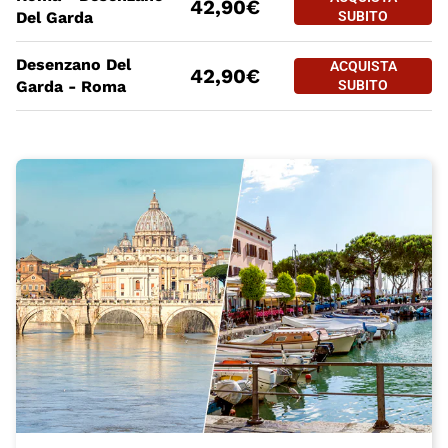
42,90€
ROMA - DES
Del Garda
SUBITO
PREZZO BIGLIETTO TRENO Roma
Tratte
a partire da
Desenzano Del
ACQUISTA SUBITO
ACQUISTA
42,90€
DESENZANO 
Garda - Roma
SUBITO