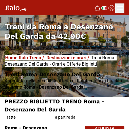
I
T
ALO
I
T
ABUS
Treni da
Roma a Desenzano
Del Garda
da
42,90€
Home Italo Treno
/
Destinazioni e orari
/
Treni Roma -
Desenzano Del Garda - Orari e Offerte Biglietti
Treni Roma Desenzano Del Garda
Approfitta delle incredibili offerte di Italotreno per i biglietti
del treno
Roma
-
Desenzano Del Garda!
PREZZO BIGLIETTO TRENO Roma -
Desenzano Del Garda
PREZZO BIGLIETTO TRENO Roma
Tratte
a partire da
ACQUISTA 
Roma - Desenzano
ACQUISTA