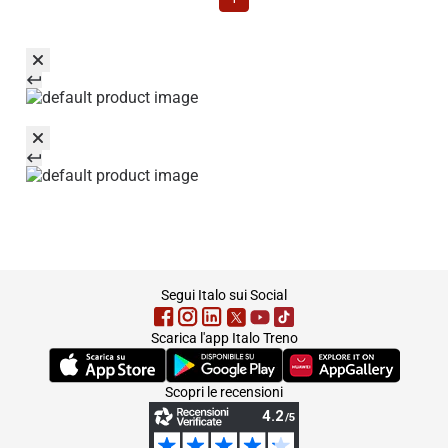
footer
Segui Italo sui Social
Scarica l'app Italo Treno
(Si apre in una nuova scheda)
(Si apre in una nuova scheda)
(Si apre in una nuova 
Scopri le recensioni