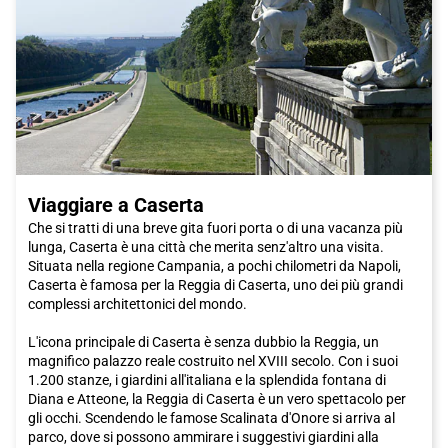
Per una pausa rilassante, il Parco della Montagnola è il luogo
ideale da visitare. Immerso nel verde, questo parcheggio offre
una fuga dalla frenesia della città. Rilassati sulle sue panchine,
prenditi il tempo per leggere un libro o goditi una passeggiata
tranquilla.
Per arrivare a
Bologna
, ti consigliamo di viaggiare con il treno
Italo. Con un viaggio comodo e conveniente, potrai raggiungere
la città in breve tempo e goderti tutte le meraviglie che
Bologna
ha da offrire. I treni Italo offrono un servizio di alta qualità, con
Viaggiare a Caserta
comfort e servizi moderni che rendono il viaggio un'esperienza
piacevole.
Che si tratti di una breve gita fuori porta o di una vacanza più
lunga, Caserta è una città che merita senz'altro una visita.
Non aspettare oltre, prenota il tuo biglietto Italo per
Bologna
e
Situata nella regione Campania, a pochi chilometri da Napoli,
immergiti nell'affascinante atmosfera di questa città ricca di
Caserta è famosa per la Reggia di Caserta, uno dei più grandi
cultura, storia e prelibatezze culinarie.
complessi architettonici del mondo.
L'icona principale di Caserta è senza dubbio la Reggia, un
magnifico palazzo reale costruito nel XVIII secolo. Con i suoi
1.200 stanze, i giardini all'italiana e la splendida fontana di
Diana e Atteone, la Reggia di Caserta è un vero spettacolo per
gli occhi. Scendendo le famose Scalinata d'Onore si arriva al
parco, dove si possono ammirare i suggestivi giardini alla