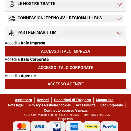
LE NOSTRE TRATTE
CONNESSIONI TRENO AV + REGIONALI + BUS
PARTNER MARITTIMI
Accedi a
Italo Impresa
ACCESSO ITALO IMPRESA
(SI APRE IN UNA NUOVA SCHEDA)
Accedi a
Italo Corporate
ACCESSO ITALO CORPORATE
(SI APRE IN UNA NUOVA SCHEDA)
Accedi a
Agenzie
ACCESSO AGENZIE
(SI APRE IN UNA NUOVA SCHEDA)
Assistenza
Reclami
Condizioni di Trasporto
Mappa sito
Note legali
Privacy e Gestione cookies
Accessibilità
Sito Corporate
Contributo accesso Venezia
ITALO è un marchio di Italo S.p.A. ©2026 - P.IVA: 09247981005
Paga con