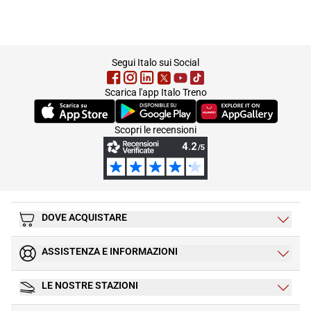
footer
Segui Italo sui Social
Scarica l'app Italo Treno
(Si apre in una nuova scheda)
(Si apre in una nuova scheda)
(Si apre in una nuova 
Scopri le recensioni
DOVE ACQUISTARE
ASSISTENZA E INFORMAZIONI
LE NOSTRE STAZIONI