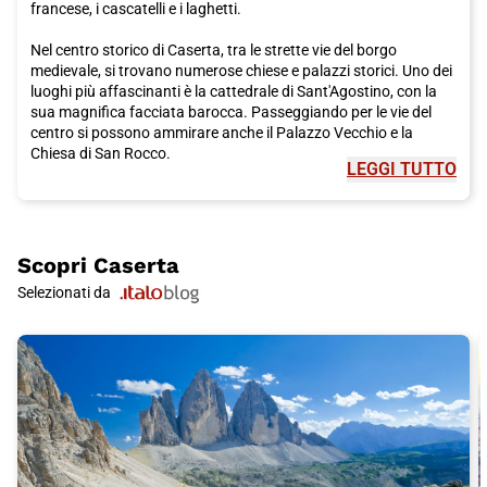
francese, i cascatelli e i laghetti.
Nel centro storico di Caserta, tra le strette vie del borgo
medievale, si trovano numerose chiese e palazzi storici. Uno dei
luoghi più affascinanti è la cattedrale di Sant'Agostino, con la
sua magnifica facciata barocca. Passeggiando per le vie del
centro si possono ammirare anche il Palazzo Vecchio e la
Chiesa di San Rocco.
LEGGI TUTTO
Caserta offre anche numerose attrazioni culturali, come il
Museo di Capua Antica, che ospita una vasta collezione di
reperti archeologici della città romana antica di Capua. Per gli
amanti dell'arte contemporanea, c'è il CAM, il Centro d'Arte
Scopri
Caserta
Moderna, che propone mostre e installazioni di artisti
Selezionati da
internazionali.
Ma Caserta non è solo arte e cultura, è anche una città dove è
possibile gustare la cucina campana, famosa in tutto il mondo
per la sua varietà e bontà. Tra i piatti tipici da assaggiare ci
sono la mozzarella di bufala, le pizze napoletane e i famosi
babà. Per un'esperienza culinaria autentica, consiglio di visitare
una delle numerose trattorie tradizionali della città, dove si
possono assaporare prelibatezze come la pasta al ragù e la
parmigiana di melanzane.