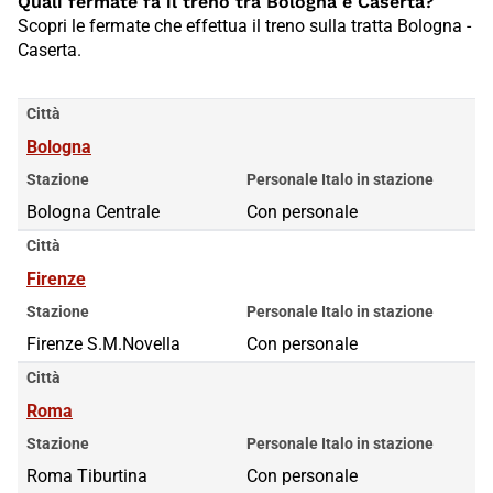
Quali fermate fa il treno tra Bologna e Caserta?
Scopri le fermate che effettua il treno sulla tratta Bologna -
Caserta.
Città
Bologna
Stazione
Personale Italo in stazione
Bologna Centrale
Con personale
Città
Firenze
Stazione
Personale Italo in stazione
Firenze S.M.Novella
Con personale
Città
Roma
Stazione
Personale Italo in stazione
Roma Tiburtina
Roma Tiburtina
Con personale