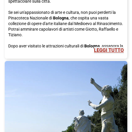
spettacolare sulla città.
Se sei un'appassionato di arte e cultura, non puoi perderti la
Pinacoteca Nazionale di
Bologna
, che ospita una vasta
collezione di opere d'arte italiane dal Medioevo al Rinascimento.
Potrai ammirare capolavori di artisti come Giotto, Raffaello e
Tiziano.
Dopo aver visitato le attrazioni culturali di
Bologna
, assapora la
LEGGI TUTTO
sua rinomata gastronomia. Prenditi del tempo per gustare un
autentico piatto di tortellini, una specialità di pasta ripiena che
hanno origine proprio da questa città. Prova anche la famosa
mortadella di
Bologna
, un affettato dal sapore unico che si
sposa perfettamente con il pane fresco. Per un dolce finale,
concediti un assaggio di torta di riso, una tipica prelibatezza
della cucina bolognese.
Bologna
è anche conosciuta per i suoi portici, che costellano le
strade della città. Con oltre 38 chilometri di portici,
Bologna
ha il
primato mondiale per la città con il più grande sistema di portici
al mondo. Camminare sotto questi portici è un'esperienza unica
che ti proteggerà dai capricci del tempo e ti porterà alla
scoperta di angoli nascosti della città.