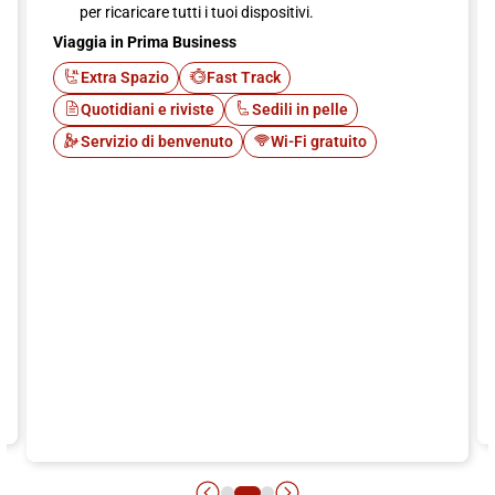
per ricaricare tutti i tuoi dispositivi.
Viaggia in Prima Business
Extra Spazio
Fast Track
Quotidiani e riviste
Sedili in pelle
Servizio di benvenuto
Wi-Fi gratuito