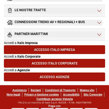
LE NOSTRE TRATTE
CONNESSIONI TRENO AV + REGIONALI + BUS
PARTNER MARITTIMI
Accedi a
Italo Impresa
ACCESSO ITALO IMPRESA
(SI APRE IN UNA NUOVA SCHEDA)
Accedi a
Italo Corporate
ACCESSO ITALO CORPORATE
(SI APRE IN UNA NUOVA SCHEDA)
Accedi a
Agenzie
ACCESSO AGENZIE
(SI APRE IN UNA NUOVA SCHEDA)
Assistenza
Reclami
Condizioni di Trasporto
Mappa sito
Note legali
Privacy e Gestione cookies
Accessibilità
Sito Corporate
Contributo accesso Venezia
ITALO è un marchio di Italo S.p.A. ©2026 - P.IVA: 09247981005
Paga con