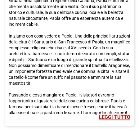
Situata nella splendida regione della Calabria, Paola è una città
che merita assolutamente una visita. Con il suo patrimonio
Non aspettare oltre, prenota il tuo biglietto Italo per
Bologna
e
storico e culturale, la sua deliziosa cucina locale e la bellezza
immergiti nell'affascinante atmosfera di questa città ricca di
naturale circostante, Paola offre una esperienza autentica e
cultura, storia e prelibatezze culinarie.
indimenticabile.
Iniziamo con cosa vedere a Paola. Una delle principali attrazioni
della città è il Santuario di San Francesco di Paola, un magnifico
complesso religioso che risale al XVI secolo. Con la sua
architettura barocca e il suo interno decorato con templi, statue
e dipinti, il Santuario è un luogo di grande spiritualità e bellezza.
Non possiamo dimenticare di menzionare il Castello Aragonese,
un imponente fortezza medievale che domina la città. Visitare il
castello è come fare un tuffo nel passato e ammirare la sua
maestosità.
Passando a cosa mangiare a Paola, i visitatori avranno
l'opportunità di gustare la deliziosa cucina calabrese. Paola è
famosa per i suoi piatti a base di pesce fresco, come il baccalà
alla cosentina e la pasta con le sarde. I formaggi locali, come il
LEGGI TUTTO
pecorino e il caciocavallo, sono anche molto popolari. E non
dimenticate di provare la nduja, una salsiccia piccante a base di
carne suina e peperoncino.