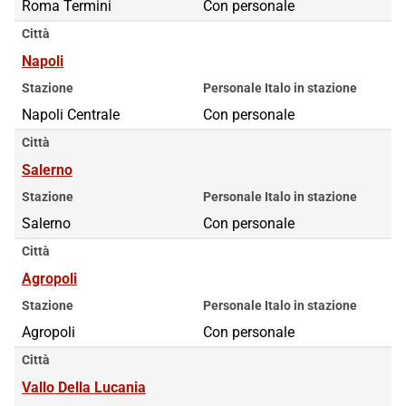
Roma Termini
Roma Termini
Con personale
Città
Napoli
Stazione
Personale Italo in stazione
Napoli Centrale
Con personale
Città
Salerno
Stazione
Personale Italo in stazione
Salerno
Con personale
Città
Agropoli
Stazione
Personale Italo in stazione
Agropoli
Con personale
Città
Vallo Della Lucania