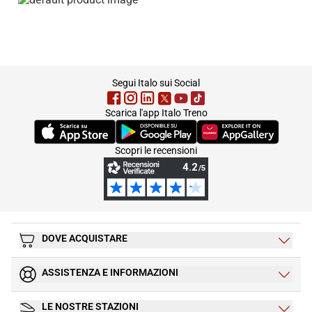
footer
Segui Italo sui Social
Scarica l'app Italo Treno
(Si apre in una nuova scheda)
(Si apre in una nuova scheda)
(Si apre in una nuova 
Scopri le recensioni
DOVE ACQUISTARE
ASSISTENZA E INFORMAZIONI
LE NOSTRE STAZIONI