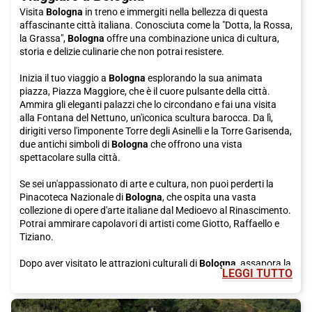
Visita
Bologna
in treno e immergiti nella bellezza di questa
affascinante città italiana. Conosciuta come la "Dotta, la Rossa,
la Grassa",
Bologna
offre una combinazione unica di cultura,
storia e delizie culinarie che non potrai resistere.
Inizia il tuo viaggio a
Bologna
esplorando la sua animata
piazza, Piazza Maggiore, che è il cuore pulsante della città.
Ammira gli eleganti palazzi che lo circondano e fai una visita
alla Fontana del Nettuno, un'iconica scultura barocca. Da lì,
dirigiti verso l'imponente Torre degli Asinelli e la Torre Garisenda,
due antichi simboli di
Bologna
che offrono una vista
spettacolare sulla città.
Se sei un'appassionato di arte e cultura, non puoi perderti la
Pinacoteca Nazionale di
Bologna
, che ospita una vasta
collezione di opere d'arte italiane dal Medioevo al Rinascimento.
Potrai ammirare capolavori di artisti come Giotto, Raffaello e
Tiziano.
Dopo aver visitato le attrazioni culturali di
Bologna
, assapora la
LEGGI TUTTO
sua rinomata gastronomia. Prenditi del tempo per gustare un
autentico piatto di tortellini, una specialità di pasta ripiena che
hanno origine proprio da questa città. Prova anche la famosa