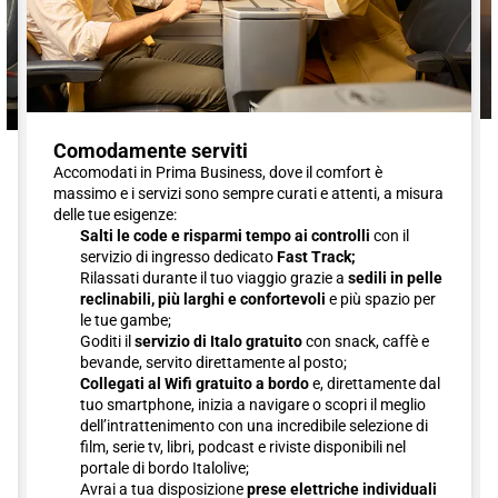
Comodamente serviti
Accomodati in Prima Business, dove il comfort è
massimo e i servizi sono sempre curati e attenti, a misura
delle tue esigenze:
Salti le code e risparmi tempo ai controlli
con il
servizio di ingresso dedicato
Fast Track;
Rilassati durante il tuo viaggio grazie a
sedili in pelle
reclinabili, più larghi e confortevoli
e più spazio per
le tue gambe;
Goditi il
servizio di Italo gratuito
con snack, caffè e
bevande, servito direttamente al posto;
Collegati al Wifi gratuito a bordo
e, direttamente dal
tuo smartphone, inizia a navigare o scopri il meglio
dell’intrattenimento con una incredibile selezione di
film, serie tv, libri, podcast e riviste disponibili nel
portale di bordo Italolive;
Avrai a tua disposizione
prese elettriche individuali