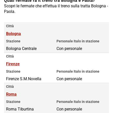
Quali fermate fa il treno tra Bologna e Paola?
Scopri le fermate che effettua il treno sulla tratta Bologna -
Paola.
Città
Bologna
Stazione
Personale Italo in stazione
Bologna Centrale
Con personale
Città
Firenze
Stazione
Personale Italo in stazione
Firenze S.M.Novella
Con personale
Città
Roma
Stazione
Personale Italo in stazione
Roma Tiburtina
Roma Tiburtina
Con personale