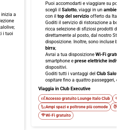
Puoi accomodarti e viaggiare su poltron
scegli il
Salotto
, viaggi in un
ambiente ris
inizia a
con il
top del servizio
offerto da Italo;
elezione
Goditi il servizio di ristorazione a bordo
talolive;
ricca selezione di sfiziosi prodotti di pane
i i tuoi
direttamente al posto, dal nostro Staff d
disposizione. Inoltre, sono incluse bevan
birra
;
Avrai a tua disposizione
Wi-Fi gratuito
per
smartphone e
prese elettriche individuali
dispositivi.
Goditi tutti i vantaggi del
Club Salotto
di I
ospitare fino a quattro passeggeri, offren
Viaggia in Club Executive
Accesso gratuito Lounge Italo Club
Fast 
Ampi spazi e poltrone più comode
Cateri
Wi-Fi gratuito