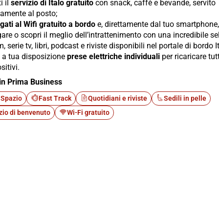
i il
servizio di Italo gratuito
con snack, caffè e bevande, servito
tamente al posto;
gati al Wifi gratuito a bordo
e, direttamente dal tuo smartphone, 
are o scopri il meglio dell’intrattenimento con una incredibile s
lm, serie tv, libri, podcast e riviste disponibili nel portale di bordo I
i a tua disposizione
prese elettriche individuali
per ricaricare tutt
sitivi.
in Prima Business
 Spazio
Fast Track
Quotidiani e riviste
Sedili in pelle
zio di benvenuto
Wi-Fi gratuito