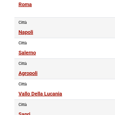
Roma
Città
Napoli
Città
Salerno
Città
Agropoli
Città
Vallo Della Lucania
Città
Sapri