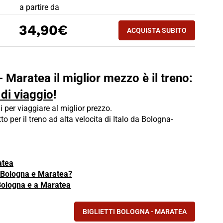
PREZZO BIGLIETTO TRENO Bologna - Maratea
a partire da
ACQUISTA SUBITO
34,90€
ACQUISTA SUBITO
MARATEA - BOLOGN
- Maratea il miglior mezzo è il treno:
 di viaggio
!
i per viaggiare al miglior prezzo.
tto per il treno ad alta velocita di Italo da Bologna-
atea
ra Bologna e Maratea?
 Bologna e a Maratea
BIGLIETTI BOLOGNA - MARATEA