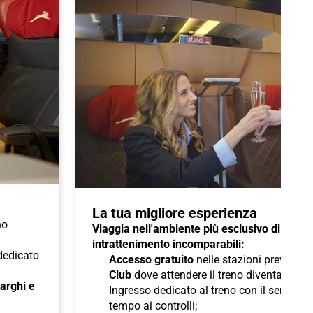
La tua migliore esperienza
no
Viaggia nell'ambiente più esclusivo di Italo 
intrattenimento incomparabili:
 dedicato
Accesso gratuito
nelle stazioni previste a
Club
dove attendere il treno diventa un pi
 larghi e
Ingresso dedicato al treno con il servizio
tempo ai controlli;