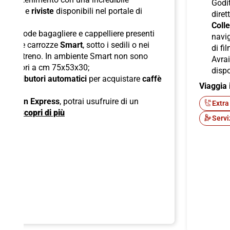
Godit
odcast
e
riviste
disponibili nel portale di
diret
Colle
lle comode bagagliere e cappelliere presenti
navig
ori nelle carrozze
Smart
, sotto i sedili o nei
di fi
boli del treno. In ambiente Smart non sono
Avra
superiori a cm 75x53x30;
dispo
di
distributori automatici
per acquistare
caffè
Viaggia 
ck;
 American Express
, potrai usufruire di un
Extra
ente.
Scopri di più
Servi