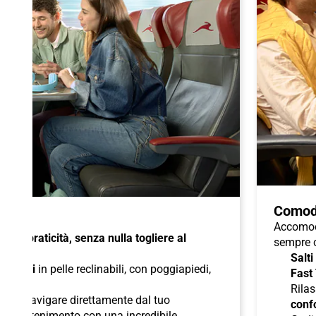
Comod
Accomoda
à e praticità, senza nulla togliere al
sempre c
Salti
di
sedili
in pelle reclinabili, con poggiapiedi,
Fast
duali
;
Rilas
 per navigare direttamente dal tuo
confo
l'intrattenimento con una incredibile