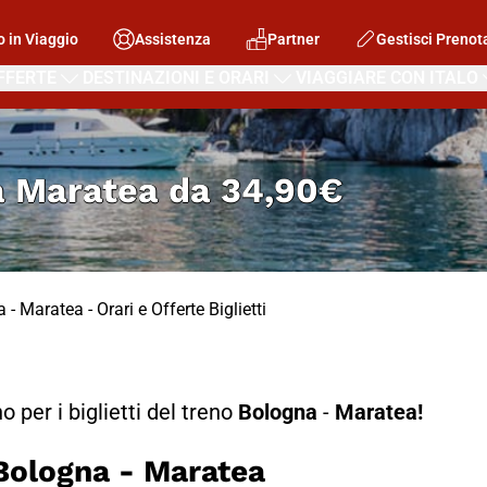
o in Viaggio
Assistenza
Partner
Gestisci Prenot
FFERTE
DESTINAZIONI E ORARI
VIAGGIARE CON ITALO
a Maratea
da
34,90€
 - Maratea - Orari e Offerte Biglietti
no per i biglietti del treno
Bologna
-
Maratea!
ologna - Maratea