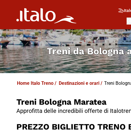
I
T
ALO
I
T
ABUS
Ital
O
Treni da
Bologna 
Home Italo Treno
/
Destinazioni e orari
/
Treni Bologna
Treni Bologna Maratea
Approfitta delle incredibili offerte di Italotre
PREZZO BIGLIETTO TRENO B