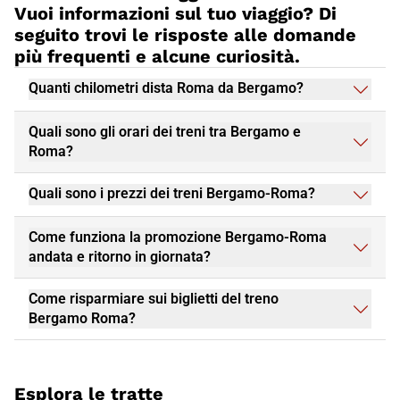
Vuoi informazioni sul tuo viaggio? Di
romantico o una vacanza in famiglia, questa città ha qualcosa
da offrire a tutti. Non perdere l'opportunità di visitare
Roma
e
seguito trovi le risposte alle domande
prenota subito il tuo viaggio in treno Italo, per un'esperienza di
più frequenti e alcune curiosità.
viaggio piacevole e conveniente.
Quanti chilometri dista Roma da Bergamo?
Quali sono gli orari dei treni tra Bergamo e
Roma?
Quali sono i prezzi dei treni Bergamo-Roma?
Come funziona la promozione Bergamo-Roma
andata e ritorno in giornata?
Come risparmiare sui biglietti del treno
Bergamo Roma?
Esplora le tratte