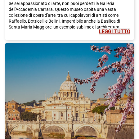
Se sei appassionato di arte, non puoi perderti la Galleria
dell'Accademia Carrara. Questo museo ospita una vasta
collezione di opere d'arte, tra cui capolavori di artisti come
Raffaello, Botticelli e Bellini. Imperdibile anche la Basilica di
Santa Maria Maggiore, un esempio sublime di architettura
LEGGI TUTTO
barocca, con un interno sontuoso e decorazioni affascinanti.
Ma quando si visita una città, non si può dimenticare di
assaporare la sua cucina tradizionale. A Bergamo, puoi
deliziarti con la polenta taragna, un piatto a base di mais e
formaggio che ti farà leccare i baffi. Non dimenticare di provare
anche i casoncelli, una tipica pasta ripiena bergamasca, e il
succulento brasato con la polenta. Se sei un amante dei dolci,
non perderti la torta Donizetti, dedicata al famoso musicista
bergamasco Gaetano Donizetti.
Inoltre, Bergamo offre anche molte opportunità di svago. Puoi
passeggiare per le numerose piazze della città, fermarti in un
bar per gustare un ottimo caffè italiano e fare shopping lungo
Via XX Settembre, la strada principale che ospita una vasta
selezione di negozi di moda.
Scegliendo il treno Italo per raggiungere Bergamo, ti garantisci
un viaggio comodo ed efficiente. Potrai goderti il paesaggio
italiano mentre ti dirigi verso questa bellissima città, senza lo
stress del traffico e delle lunghe code in autostrada. Inoltre, il
treno Italo ti permette di arrivare direttamente nel cuore di