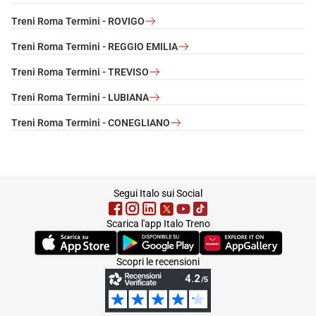
Treni Roma Termini - ROVIGO
Treni Roma Termini - REGGIO EMILIA
Treni Roma Termini - TREVISO
Treni Roma Termini - LUBIANA
Treni Roma Termini - CONEGLIANO
footer
Segui Italo sui Social
Scarica l'app Italo Treno
(Si apre in una nuova scheda)
(Si apre in una nuova scheda)
(Si apre in una nuova 
Scopri le recensioni