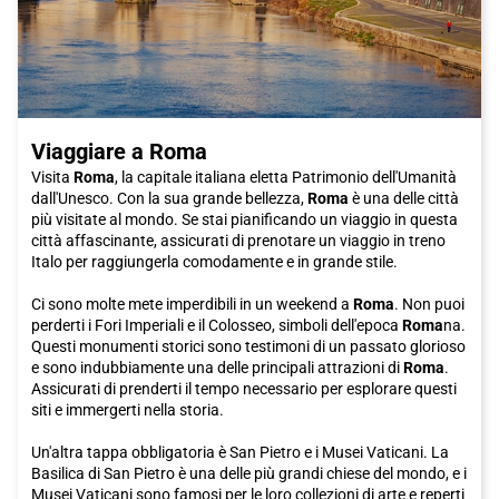
Bergamo, senza dover fare ulteriori spostamenti in taxi o mezzi
pubblici.
Quindi, cosa stai aspettando? Pianifica il tuo viaggio a
Bergamo e prenota il tuo biglietto Italo per un'esperienza
indimenticabile. Scopri la bellezza di questa città ricca di storia,
cultura e delizie culinarie. Bergamo ti sta aspettando!
Viaggiare a Roma
Visita
Roma
, la capitale italiana eletta Patrimonio dell'Umanità
dall'Unesco. Con la sua grande bellezza,
Roma
è una delle città
più visitate al mondo. Se stai pianificando un viaggio in questa
città affascinante, assicurati di prenotare un viaggio in treno
Italo per raggiungerla comodamente e in grande stile.
Ci sono molte mete imperdibili in un weekend a
Roma
. Non puoi
perderti i Fori Imperiali e il Colosseo, simboli dell'epoca
Roma
na.
Questi monumenti storici sono testimoni di un passato glorioso
e sono indubbiamente una delle principali attrazioni di
Roma
.
Assicurati di prenderti il tempo necessario per esplorare questi
siti e immergerti nella storia.
Un'altra tappa obbligatoria è San Pietro e i Musei Vaticani. La
Basilica di San Pietro è una delle più grandi chiese del mondo, e i
Musei Vaticani sono famosi per le loro collezioni di arte e reperti