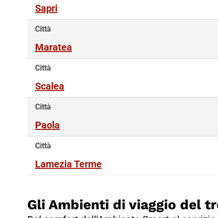
Sapri
Città
Maratea
Città
Scalea
Città
Paola
Città
Lamezia Terme
Gli Ambienti di viaggio del tr