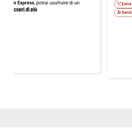
 American Express
, potrai usufruire di un
Extra
ente.
Scopri di più
Servi