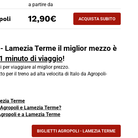
PREZZO BIGLIETTO TRENO Agropoli - Lamezia Ter
a partire da
ACQUISTA SUBITO
12,90€
poli
ACQUISTA SUBITO
LAMEZIA TERME - A
i - Lamezia Terme il miglior mezzo è
 1 minuto di viaggio
!
i per viaggiare al miglior prezzo.
tto per il treno ad alta velocita di Italo da Agropoli-
mezia Terme
ra Agropoli e Lamezia Terme?
 Agropoli e a Lamezia Terme
BIGLIETTI AGROPOLI - LAMEZIA TERME