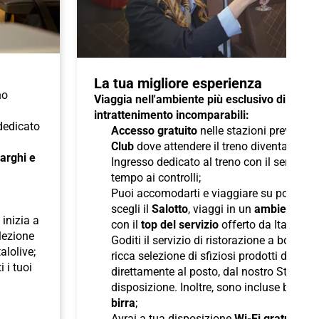
La tua migliore esperienza
no
Viaggia nell'ambiente più esclusivo di Italo 
intrattenimento incomparabili:
 dedicato
Accesso gratuito
nelle stazioni previste a
Club
dove attendere il treno diventa un pi
 larghi e
Ingresso dedicato al treno con il servizio
tempo ai controlli;
Puoi accomodarti e viaggiare su poltron
scegli il
Salotto
, viaggi in un
ambiente ris
inizia a
con il
top del servizio
offerto da Italo;
elezione
Goditi il servizio di ristorazione a bordo
talolive;
ricca selezione di sfiziosi prodotti di pane
i i tuoi
direttamente al posto, dal nostro Staff d
disposizione. Inoltre, sono incluse bevan
birra
;
Avrai a tua disposizione
Wi-Fi gratuito
per