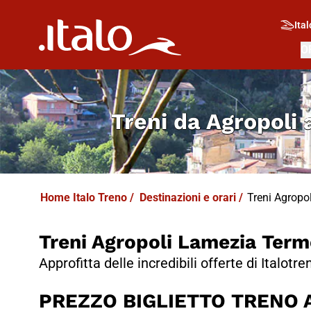
I
T
ALO
I
T
ABUS
Ital
O
Treni da
Agropoli
Home Italo Treno
/
Destinazioni e orari
/
Treni Agropol
Treni Agropoli Lamezia Term
Approfitta delle incredibili offerte di Italotre
PREZZO BIGLIETTO TRENO Ag