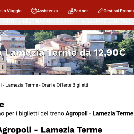
o in Viaggio
Assistenza
Partner
Gestisci Prenot
FFERTE
DESTINAZIONI E ORARI
VIAGGIARE CON ITALO
 a Lamezia Terme
da
12,90€
i - Lamezia Terme - Orari e Offerte Biglietti
e
no per i biglietti del treno
Agropoli
-
Lamezia Terme
ropoli - Lamezia Terme