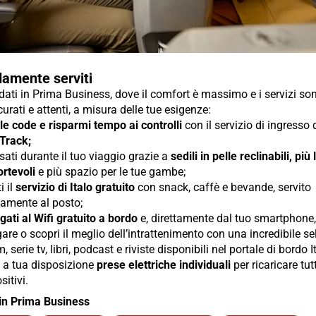
amente serviti
ti in Prima Business, dove il comfort è massimo e i servizi so
urati e attenti, a misura delle tue esigenze:
 le code e risparmi tempo ai controlli
con il servizio di ingresso
 Track;
sati durante il tuo viaggio grazie a
sedili in pelle reclinabili, più
rtevoli
e più spazio per le tue gambe;
i il
servizio di Italo gratuito
con snack, caffè e bevande, servito
tamente al posto;
gati al Wifi gratuito a bordo
e, direttamente dal tuo smartphone, 
are o scopri il meglio dell’intrattenimento con una incredibile s
lm, serie tv, libri, podcast e riviste disponibili nel portale di bordo I
i a tua disposizione
prese elettriche individuali
per ricaricare tutt
sitivi.
in Prima Business