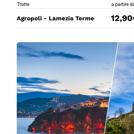
PREZZO BIG
Tratte
a partire d
12,90
Agropoli - Lamezia Terme