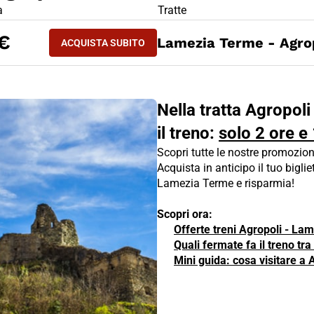
LIETTO TRENO Agropoli - Lamezia Terme
a
Tratte
ACQUISTA SUBITO
€
Lamezia Terme - Agro
ACQUISTA SUBITO
AGROPOLI - LAMEZIA TERME
Nella tratta Agropol
il treno:
solo 2 ore e
Scopri tutte le nostre promozion
Acquista in anticipo il tuo biglie
Lamezia Terme e risparmia!
Scopri ora:
Offerte treni Agropoli - La
Quali fermate fa il treno t
Mini guida: cosa visitare a