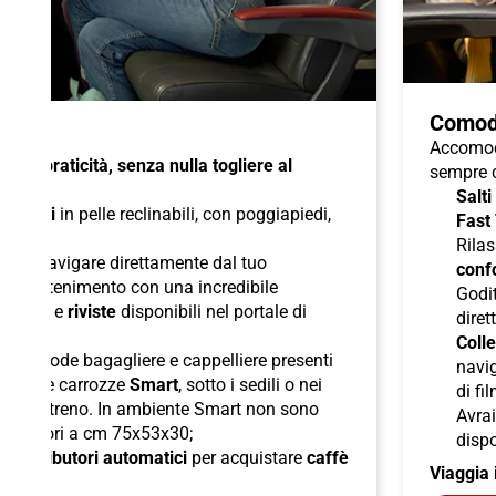
Comod
Accomoda
à e praticità, senza nulla togliere al
sempre c
Salti
di
sedili
in pelle reclinabili, con poggiapiedi,
Fast
duali
;
Rilas
 per navigare direttamente dal tuo
confo
l'intrattenimento con una incredibile
Godit
odcast
e
riviste
disponibili nel portale di
diret
Colle
lle comode bagagliere e cappelliere presenti
navig
ori nelle carrozze
Smart
, sotto i sedili o nei
di fi
boli del treno. In ambiente Smart non sono
Avra
superiori a cm 75x53x30;
dispo
di
distributori automatici
per acquistare
caffè
Viaggia 
ck;