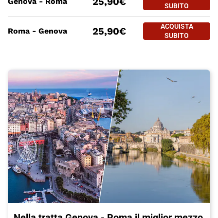
25,90€
Genova - Roma
GENOVA - R
SUBITO
PREZZO BIGLIETTO TRENO Gen
Tratte
a partire da
ACQUISTA
ACQUISTA SUBITO
25,90€
Roma - Genova
ROMA - GEN
SUBITO
Nella tratta Genova - Roma il miglior mezzo