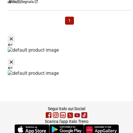
Utile
(0)
Segnala
1
footer
Segui Italo sui Social
Scarica l'app Italo Treno
(Si apre in una nuova scheda)
(Si apre in una nuova scheda)
(Si apre in una nuova 