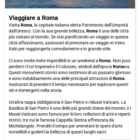
comodo e veloce? Acquista subito il tuo biglietto Italo per
Genova e preparati a vivere un'indimenticabile avventura nella
Viaggiare a Roma
"Superba" città italiana.
Visita
Roma
, la capitale italiana eletta Patrimonio dell'Umanità
dall'Unesco. Con la sua grande bellezza,
Roma
è una delle città
più visitate al mondo. Se stai pianificando un viaggio in questa
città affascinante, assicurati di prenotare un viaggio in treno
Italo per raggiungerla comodamente e in grande stile.
Ci sono molte mete imperdibili in un weekend a
Roma
. Non puoi
perderti i Fori Imperiali e il Colosseo, simboli dell'epoca
Roma
na.
Questi monumenti storici sono testimoni di un passato glorioso
e sono indubbiamente una delle principali attrazioni di
Roma
.
Assicurati di prenderti il tempo necessario per esplorare questi
siti e immergerti nella storia.
Un'altra tappa obbligatoria è San Pietro e i Musei Vaticani. La
Basilica di San Pietro è una delle più grandi chiese del mondo, e i
Musei Vaticani sono famosi per le loro collezioni di arte e reperti
storici, tra cui la famosa Cappella Sistina affrescata da
Michelangelo. Prenditi il tempo per ammirare le opere d'arte
incredibili e goderti la bellezza di questi luoghi sacri.