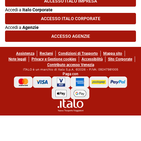
ACCESSO ITALO IMPRESA
(SI APRE IN UNA NUOVA SCHEDA)
Accedi a
Italo Corporate
ACCESSO ITALO CORPORATE
(SI APRE IN UNA NUOVA SCHEDA)
Accedi a
Agenzie
ACCESSO AGENZIE
(SI APRE IN UNA NUOVA SCHEDA)
Assistenza
Reclami
Condizioni di Trasporto
Mappa sito
Note legali
Privacy e Gestione cookies
Accessibilità
Sito Corporate
Contributo accesso Venezia
ITALO è un marchio di Italo S.p.A. ©2026 - P.IVA: 09247981005
Paga con