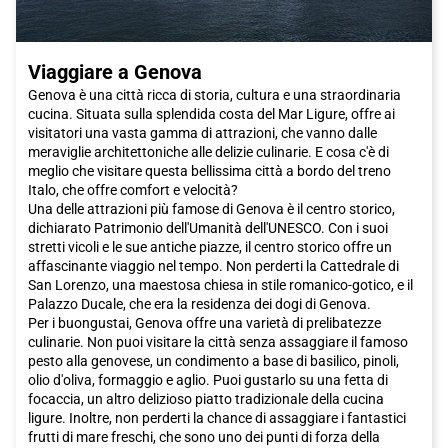
Viaggiare a Genova
Genova è una città ricca di storia, cultura e una straordinaria
cucina. Situata sulla splendida costa del Mar Ligure, offre ai
visitatori una vasta gamma di attrazioni, che vanno dalle
meraviglie architettoniche alle delizie culinarie. E cosa c'è di
meglio che visitare questa bellissima città a bordo del treno
Italo, che offre comfort e velocità?
Una delle attrazioni più famose di Genova è il centro storico,
dichiarato Patrimonio dell'Umanità dell'UNESCO. Con i suoi
stretti vicoli e le sue antiche piazze, il centro storico offre un
affascinante viaggio nel tempo. Non perderti la Cattedrale di
San Lorenzo, una maestosa chiesa in stile romanico-gotico, e il
Palazzo Ducale, che era la residenza dei dogi di Genova.
Per i buongustai, Genova offre una varietà di prelibatezze
culinarie. Non puoi visitare la città senza assaggiare il famoso
pesto alla genovese, un condimento a base di basilico, pinoli,
olio d'oliva, formaggio e aglio. Puoi gustarlo su una fetta di
focaccia, un altro delizioso piatto tradizionale della cucina
ligure. Inoltre, non perderti la chance di assaggiare i fantastici
frutti di mare freschi, che sono uno dei punti di forza della