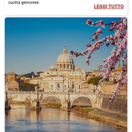
cucina genovese.
LEGGI TUTTO
Genova è anche la patria di Cristoforo Colombo, il celebre
esploratore. Per conoscere di più sulla vita di Colombo, visita la
sua casa natale, che è stata trasformata in un museo. Potrai
ammirare anche il Museo di Storia Naturale di Genova, che
ospita una vasta collezione di reperti naturalistici.
Se ti piace l'arte, devi visitare il Palazzo Rosso, che ospita
importanti opere d'arte di artisti italiani e internazionali. Altri
luoghi da non perdere sono l'Acquario di Genova, uno dei più
grandi d'Europa, e la Lanterna di Genova, uno dei simboli
principali della città.
Genova offre anche molte opportunità per fare shopping. Le
strade dello shopping più famose sono via XX Settembre, via
Roma e via San Vincenzo, dove puoi trovare boutique di moda
italiane e internazionali.
Non dimenticare di fare una passeggiata lungo il porto antico,
che è stato completamente rinnovato e offre una vista
spettacolare sul mare. Qui troverai anche il Museo del Mare e
l'Antico Porto, dove sono ancora visibili i resti dell'antico porto
romano.
Genova è una città che offre davvero qualcosa per tutti. Che tu
sia un amante dell'arte, della storia o della buona cucina, non
rimarrai deluso dalla tua visita. E cosa c'è di meglio che arrivare
in città con il treno Italo, che ti permette di viaggiare in modo