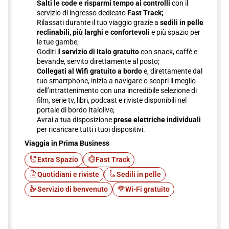
Salti le code e risparmi tempo ai controlli
con il
servizio di ingresso dedicato
Fast Track;
Rilassati durante il tuo viaggio grazie a
sedili in pelle
reclinabili, più larghi e confortevoli
e più spazio per
le tue gambe;
Goditi il
servizio di Italo gratuito
con snack, caffè e
bevande, servito direttamente al posto;
Collegati al Wifi gratuito a bordo
e, direttamente dal
tuo smartphone, inizia a navigare o scopri il meglio
dell’intrattenimento con una incredibile selezione di
film, serie tv, libri, podcast e riviste disponibili nel
portale di bordo Italolive;
Avrai a tua disposizione
prese elettriche individuali
per ricaricare tutti i tuoi dispositivi.
Viaggia in Prima Business
Extra Spazio
Fast Track
Quotidiani e riviste
Sedili in pelle
Servizio di benvenuto
Wi-Fi gratuito