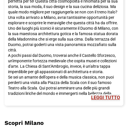
perfetta per te! Questa città cosmopolita è rinomata per la sua
storia, la sua moda, il suo design e la sua cucina deliziosa. Ma
quale modo migliore per raggiungerla se non con il treno Italo?
Una volta arrivato a Milano, avrai tantissime opportunità per
esplorare e scoprire le meraviglie che questa città ha da offrire.
Uno dei luoghi più iconici è sicuramente il Duomo di Milano, con
la sua maestosa architettura gotica e la famosa statua dorata
della Madonnina che si erge sulla sua cima. Dalla terrazza del
Duomo, potrai goderti una vista panoramica mozzafiato sulla
città.
A pochi passi dal Duomo, troverai anche il Castello Sforzesco,
un'imponente fortezza medievale che ospita musei e collezioni
d'arte. La Chiesa di Sant'Ambrogio, invece, è un'altra tappa
imperdibile per gli appassionati di architettura e storia.
Se sei un amante dell'opera e della musica classica, non puoi
perderti una visita alla Piazza della Scala con il suo famoso
Teatro alla Scala. Qui potrai ammirare una delle più grandi
tradizioni liriche del mondo e immergerti nella bellezza della
LEGGI TUTTO
musica italiana.
Ma Milano non è solo storia e cultura, è anche una città che vive
di moda e design. Il quadrilatero della Moda è il regno dello
shopping di lusso, con via Montenapoleone, via Manzoni, via
della Spiga e Corso Venezia che sono solo alcune delle vie più
Scopri
Milano
famose e affascinanti in cui immergersi in un'esperienza di