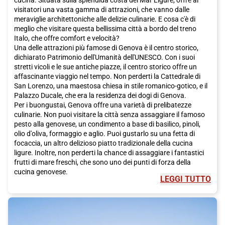
visitatori una vasta gamma di attrazioni, che vanno dalle
meraviglie architettoniche alle delizie culinarie. E cosa c'è di
meglio che visitare questa bellissima città a bordo del treno
Italo, che offre comfort e velocità?
Una delle attrazioni più famose di Genova è il centro storico,
dichiarato Patrimonio dell'Umanità dell'UNESCO. Con i suoi
stretti vicoli e le sue antiche piazze, il centro storico offre un
affascinante viaggio nel tempo. Non perderti la Cattedrale di
San Lorenzo, una maestosa chiesa in stile romanico-gotico, e il
Palazzo Ducale, che era la residenza dei dogi di Genova.
Per i buongustai, Genova offre una varietà di prelibatezze
culinarie. Non puoi visitare la città senza assaggiare il famoso
pesto alla genovese, un condimento a base di basilico, pinoli,
olio d'oliva, formaggio e aglio. Puoi gustarlo su una fetta di
focaccia, un altro delizioso piatto tradizionale della cucina
ligure. Inoltre, non perderti la chance di assaggiare i fantastici
frutti di mare freschi, che sono uno dei punti di forza della
cucina genovese.
LEGGI TUTTO
Genova è anche la patria di Cristoforo Colombo, il celebre
esploratore. Per conoscere di più sulla vita di Colombo, visita la
sua casa natale, che è stata trasformata in un museo. Potrai
ammirare anche il Museo di Storia Naturale di Genova, che
ospita una vasta collezione di reperti naturalistici.