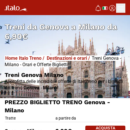
I
T
ALO
I
T
ABUS
Treni da
Genova a Milano
da
6,90€
Home Italo Treno
/
Destinazioni e orari
/
Treni Genova -
Milano - Orari e Offerte Biglietti
Treni Genova Milano
Approfitta delle incredibili offerte di Italotreno per i biglietti
del treno
Genova
-
Milano!
PREZZO BIGLIETTO TRENO Genova -
Milano
PREZZO BIGLIETTO TRENO Geno
Tratte
a partire da
ACQUISTA 
ACQUISTA