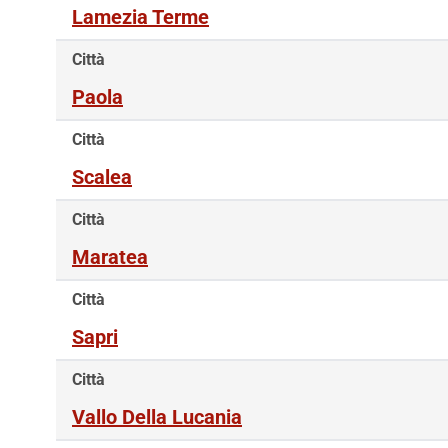
Lamezia Terme
Città
Paola
Città
Scalea
Città
Maratea
Città
Sapri
Città
Vallo Della Lucania