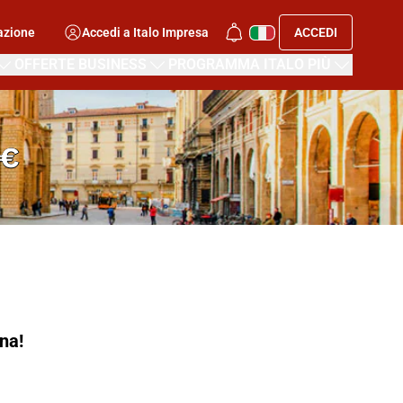
azione
Accedi a Italo Impresa
ACCEDI
OFFERTE BUSINESS
PROGRAMMA ITALO PIÙ
0€
na!