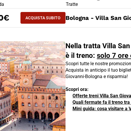
LIETTO TRENO Villa San Giovanni - Bologna
 da
Tratte
ACQUISTA SUBITO
0€
Bologna - Villa San Gi
ACQUISTA SUBITO
VILLA SAN GIOVANNI - BOLOGNA
Nella tratta Villa Sa
è il treno:
solo 7 ore 
Scopri tutte le nostre promozion
Acquista in anticipo il tuo biglie
Giovanni-Bologna e risparmia!
Scopri ora:
Offerte treni Villa San Giov
Quali fermate fa il treno tr
Mini guida: cosa visitare a 