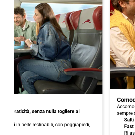
Comod
Accomoda
à e praticità, senza nulla togliere al
sempre c
Salti
di
sedili
in pelle reclinabili, con poggiapiedi,
Fast
duali
;
Rilas