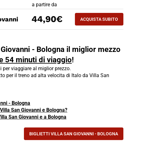
PREZZO BIGLIETTO TRENO Villa San Giovanni - Bo
a partire da
ACQUISTA SUBITO
44,90€
ovanni
ACQUISTA SUBITO
BOLOGNA - VILLA S
n Giovanni - Bologna il miglior mezzo
e 54 minuti di viaggio
!
i per viaggiare al miglior prezzo.
tto per il treno ad alta velocita di Italo da Villa San
anni - Bologna
a Villa San Giovanni e Bologna?
Villa San Giovanni e a Bologna
BIGLIETTI VILLA SAN GIOVANNI - BOLOGNA