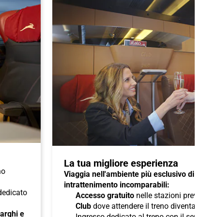
La tua migliore esperienza
no
Viaggia nell'ambiente più esclusivo di Italo 
intrattenimento incomparabili:
 dedicato
Accesso gratuito
nelle stazioni previste a
Club
dove attendere il treno diventa un pi
 larghi e
Ingresso dedicato al treno con il servizio