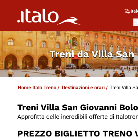
I
T
ALO
I
T
ABUS
Ital
O
Treni da
Villa San
Home Italo Treno
/
Destinazioni e orari
/
Treni Villa S
Treni Villa San Giovanni Bol
Approfitta delle incredibili offerte di Italotre
PREZZO BIGLIETTO TRENO Vi