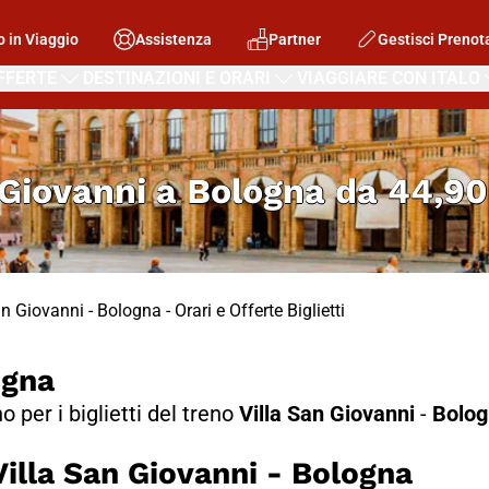
o in Viaggio
Assistenza
Partner
Gestisci Prenot
FFERTE
DESTINAZIONI E ORARI
VIAGGIARE CON ITALO
 Giovanni a Bologna
da
44,9
an Giovanni - Bologna - Orari e Offerte Biglietti
ogna
no per i biglietti del treno
Villa San Giovanni
-
Bolog
lla San Giovanni - Bologna