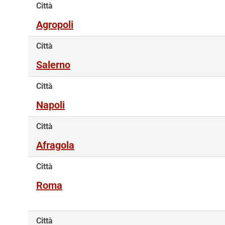
Città
Agropoli
Città
Salerno
Città
Napoli
Città
Afragola
Città
Roma
Città