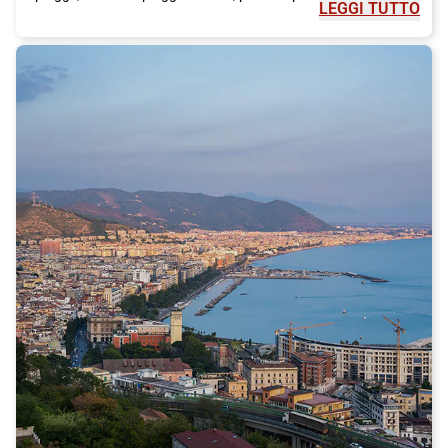
LEGGI TUTTO
o fare una nuotata rinfrescante nel Mar Ionio. I visitatori
possono anche fare una passeggiata lungo il lungomare e
godersi la vista panoramica del mare.
La gastronomia calabrese è rinomata in tutto il paese e Villa
San Giovanni non fa eccezione. Durante il vostro soggiorno,
non potete perdervi l'opportunità di assaggiare alcuni dei piatti
tradizionali della regione. I piatti a base di pesce sono una
scelta popolare qui, come la pasta con sarde e finocchietto
selvatico o il pesce spada alla ghiotta. Le specialità a base di
carne, come la 'nduja, una pasta spalmabile di peperoncino
piccante, sono anche una delizia per il palato.
Per raggiungere Villa San Giovanni, ti consigliamo di viaggiare
con il treno Italo. Italo offre un servizio di alta qualità e comfort,
permettendoti di raggiungere la tua destinazione in modo
semplice ed efficiente. Potrai goderti un viaggio piacevole
attraverso i paesaggi pittoreschi della Calabria e arrivare a Villa
San Giovanni rilassato e pronto a iniziare la tua avventura.
In conclusione, Villa San Giovanni è una città piena di bellezze
naturali, storia e cultura che merita sicuramente una visita. Che
tu sia interessato ad esplorare le attrazioni, assaporare la
cucina locale o semplicemente rilassarti sulla spiaggia, Villa San
Giovanni ha qualcosa da offrire a tutti i visitatori. Non perdere
l'opportunità di scoprire questa affascinante destinazione e