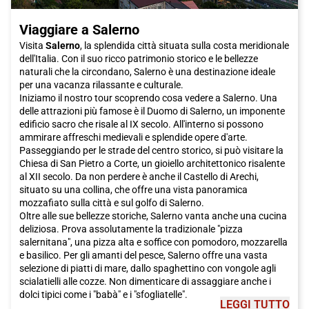
prenota il tuo biglietto Italo per Villa San Giovanni ora!
Viaggiare a Salerno
Visita
Salerno
, la splendida città situata sulla costa meridionale
dell'Italia. Con il suo ricco patrimonio storico e le bellezze
naturali che la circondano, Salerno è una destinazione ideale
per una vacanza rilassante e culturale.
Iniziamo il nostro tour scoprendo cosa vedere a Salerno. Una
delle attrazioni più famose è il Duomo di Salerno, un imponente
edificio sacro che risale al IX secolo. All'interno si possono
ammirare affreschi medievali e splendide opere d'arte.
Passeggiando per le strade del centro storico, si può visitare la
Chiesa di San Pietro a Corte, un gioiello architettonico risalente
al XII secolo. Da non perdere è anche il Castello di Arechi,
situato su una collina, che offre una vista panoramica
mozzafiato sulla città e sul golfo di Salerno.
Oltre alle sue bellezze storiche, Salerno vanta anche una cucina
deliziosa. Prova assolutamente la tradizionale "pizza
salernitana", una pizza alta e soffice con pomodoro, mozzarella
e basilico. Per gli amanti del pesce, Salerno offre una vasta
selezione di piatti di mare, dallo spaghettino con vongole agli
scialatielli alle cozze. Non dimenticare di assaggiare anche i
dolci tipici come i "babà" e i "sfogliatelle".
LEGGI TUTTO
Per completare il tuo viaggio a Salerno, non puoi perderti una