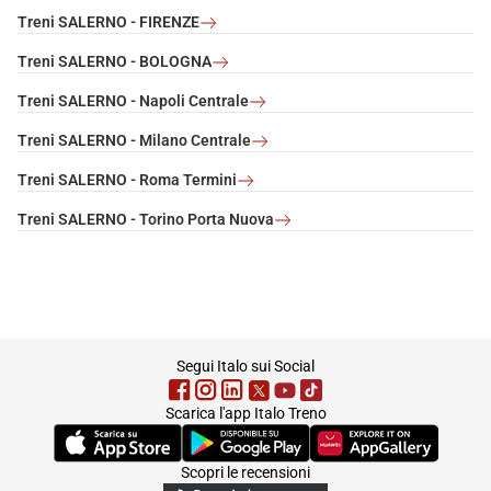
Treni SALERNO - FIRENZE
Treni SALERNO - BOLOGNA
Treni SALERNO - Napoli Centrale
Treni SALERNO - Milano Centrale
Treni SALERNO - Roma Termini
Treni SALERNO - Torino Porta Nuova
footer
Segui Italo sui Social
Scarica l'app Italo Treno
(Si apre in una nuova scheda)
(Si apre in una nuova scheda)
(Si apre in una nuova 
Scopri le recensioni