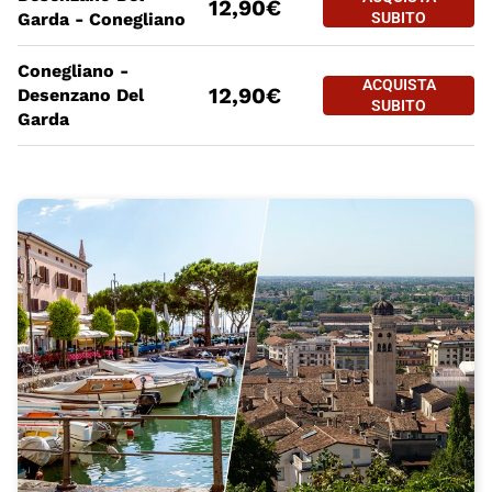
12,90€
DESENZANO 
Garda - Conegliano
SUBITO
PREZZO BIGLIETTO TRENO Dese
Tratte
a partire da
Conegliano -
ACQUISTA SUBITO
ACQUISTA
12,90€
Desenzano Del
CONEGLIANO
SUBITO
Garda