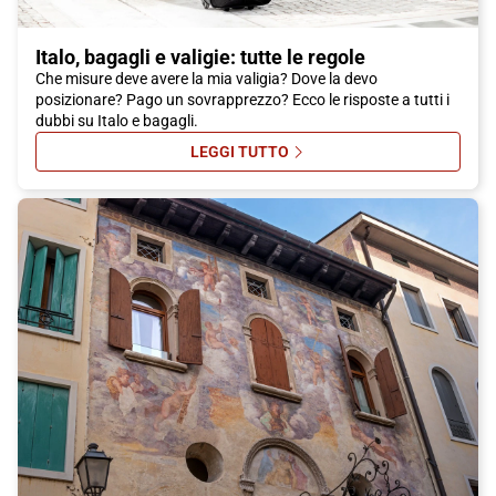
suoi visitatori. Scegliere il treno Italo per raggiungere la città
renderà il vostro viaggio ancora più piacevole. Non perdete
Italo, bagagli e valigie: tutte le regole
l'opportunità di visitare Conegliano e scoprire tutto quello che
Che misure deve avere la mia valigia? Dove la devo
ha da offrire. Acquistate subito il vostro biglietto Italo per
posizionare? Pago un sovrapprezzo? Ecco le risposte a tutti i
Conegliano!
dubbi su Italo e bagagli.
LEGGI TUTTO
SU ITALO, BAGAGLI E VALIGIE: TU