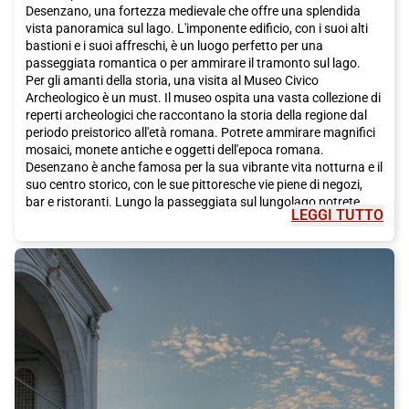
Desenzano, una fortezza medievale che offre una splendida
vista panoramica sul lago. L'imponente edificio, con i suoi alti
bastioni e i suoi affreschi, è un luogo perfetto per una
passeggiata romantica o per ammirare il tramonto sul lago.
Per gli amanti della storia, una visita al Museo Civico
Archeologico è un must. Il museo ospita una vasta collezione di
reperti archeologici che raccontano la storia della regione dal
periodo preistorico all'età romana. Potrete ammirare magnifici
mosaici, monete antiche e oggetti dell'epoca romana.
Desenzano è anche famosa per la sua vibrante vita notturna e il
suo centro storico, con le sue pittoresche vie piene di negozi,
bar e ristoranti. Lungo la passeggiata sul lungolago potrete
LEGGI TUTTO
trovare numerose gelaterie, caffetterie e ristoranti che offrono
specialità locali come la pasta al pesto di lago e il pesce appena
pescato. Non dimenticate di assaggiare il celebre vino rosso
della zona, il Groppello.
Se siete amanti della natura, Desenzano è circondata da
splendidi paesaggi naturali. Potrete fare escursioni o giri in
bicicletta lungo le rive del lago, scoprire le incantevoli spiagge di
sabbia e fare una passeggiata nelle colline circostanti per
ammirare uliveti e vigneti.
Un'altra attrazione imperdibile è una gita in battello sul Lago di
Garda, dove potrete visitare le pittoresche isole di San Biagio e