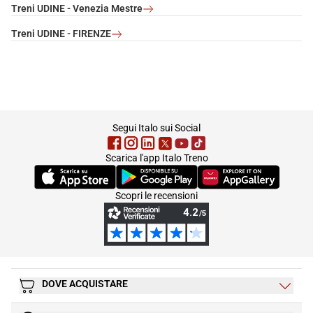
Treni UDINE - Venezia Mestre
Treni UDINE - FIRENZE
footer
Segui Italo sui Social
Scarica l'app Italo Treno
(Si apre in una nuova scheda)
(Si apre in una nuova scheda)
(Si apre in una nuova 
Scopri le recensioni
DOVE ACQUISTARE