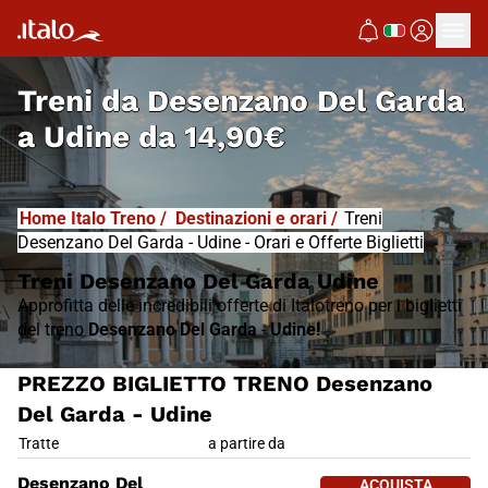
I
T
ALO
I
T
ABUS
Treni da
Desenzano Del Garda
a Udine
da
14,90€
Home Italo Treno
/
Destinazioni e orari
/
Treni
Desenzano Del Garda - Udine - Orari e Offerte Biglietti
Treni Desenzano Del Garda Udine
Approfitta delle incredibili offerte di Italotreno per i biglietti
del treno
Desenzano Del Garda
-
Udine!
PREZZO BIGLIETTO TRENO Desenzano
Del Garda - Udine
PREZZO BIGLIETTO TRENO Dese
Tratte
a partire da
ACQUISTA 
Desenzano Del
ACQUISTA