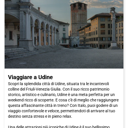
Isola del Garda. Queste isole ospitano splendidi giardini, antichi
castelli e offrono una vista mozzafiato sulle acque del lago.
Insomma, Desenzano è una destinazione perfetta per una
vacanza ricca di storia, cultura, cucina deliziosa e divertimento.
E con Italo, potrete raggiungere questa magnifica città
comodamente e in modo ecologico. Non perdete l'occasione di
scoprire tutte le meraviglie che Desenzano del Garda ha da
offrire!
Viaggiare a Udine
Scopri la splendida città di Udine, situata tra le incantevoli
colline del Friuli-Venezia Giulia. Con il suo ricco patrimonio
storico, artistico e culinario, Udine è una meta perfetta per un
weekend ricco di scoperte. E cosa c'è di meglio che raggiungere
questa affascinante città in treno? Con Italo, puoi godere di un
viaggio confortevole e veloce, permettendoti di arrivare al tuo
destino senza stress e in pieno relax.
Una delle attrazioni più iconiche di Udine è il suo bellissimo