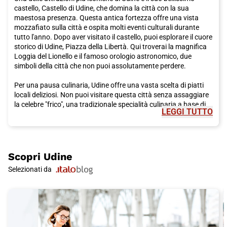
castello, Castello di Udine, che domina la città con la sua
maestosa presenza. Questa antica fortezza offre una vista
mozzafiato sulla città e ospita molti eventi culturali durante
tutto l'anno. Dopo aver visitato il castello, puoi esplorare il cuore
storico di Udine, Piazza della Libertà. Qui troverai la magnifica
Loggia del Lionello e il famoso orologio astronomico, due
simboli della città che non puoi assolutamente perdere.
Per una pausa culinaria, Udine offre una vasta scelta di piatti
locali deliziosi. Non puoi visitare questa città senza assaggiare
la celebre "frico", una tradizionale specialità culinaria a base di
LEGGI TUTTO
formaggio e patate. Altri piatti locali da non perdere includono il
prosciutto di San Daniele e i carciofi alla "udinese". E per
un'autentica esperienza culinaria friulana, non dimenticare di
accompagnare i piatti con un bicchiere di ribolla gialla o di
refosco, due rinomati vini della regione.
Scopri
Udine
Selezionati da
Dopo aver soddisfatto il tuo palato, puoi continuare la tua
esplorazione di Udine visitando la splendida Chiesa di San
Giovanni, un gioiello architettonico con affreschi meravigliosi.
Passeggiando per le strade del centro storico, troverai anche la
Piazza Matteotti, circondata da eleganti edifici storici e
caratterizzata dalla presenza della Fontana del Torello, un