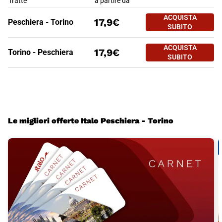
Tratte
a partire da
ACQUISTA
17,9€
Peschiera - Torino
SUBITO
PREZZO BIGLIETTO TRENO PES
Tratte
a partire da
ACQUISTA
17,9€
Torino - Peschiera
SUBITO
Le migliori offerte Italo Peschiera - Torino