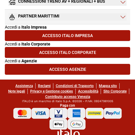
CONNESSIONI TRENO AV + REGIONALI + BUS
PARTNER MARITTIMI
Accedi a
Italo Impresa
ACCESSO ITALO IMPRESA
(SI APRE IN UNA NUOVA SCHEDA)
Accedi a
Italo Corporate
ACCESSO ITALO CORPORATE
(SI APRE IN UNA NUOVA SCHEDA)
Accedi a
Agenzie
ACCESSO AGENZIE
(SI APRE IN UNA NUOVA SCHEDA)
Assistenza
Reclami
Condizioni di Trasporto
Mappa sito
Note legali
Privacy e Gestione cookies
Accessibilità
Sito Corporate
Contributo accesso Venezia
ITALO è un marchio di Italo S.p.A. ©2026 - P.IVA: 09247981005
Paga con