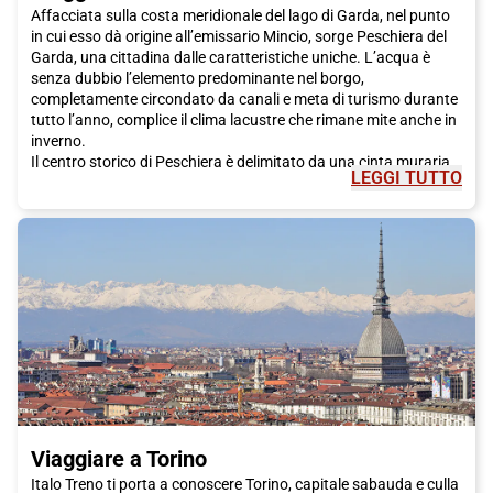
Affacciata sulla costa meridionale del lago di Garda, nel punto
in cui esso dà origine all’emissario Mincio, sorge Peschiera del
Garda, una cittadina dalle caratteristiche uniche. L’acqua è
senza dubbio l’elemento predominante nel borgo,
completamente circondato da canali e meta di turismo durante
tutto l’anno, complice il clima lacustre che rimane mite anche in
inverno.
Il centro storico di Peschiera è delimitato da una cinta muraria
LEGGI TUTTO
con solo due punti di accesso, Porta Verona e Porta Brescia, e
presenta un vivace intrico di vicoli e piazze, oltre a diversi gioielli
architettonici. La Fortezza, o Rocca, è un’imponente opera
difensiva a base pentagonale, risalente all’inizio del XIII secolo.
Data la storica importanza strategica di Peschiera, nella
cittadina sono presenti numerose strutture militari oggi
riconvertite a scopi civili: la Caserma d’Artiglieria, arsenale fatto
costruire dal maresciallo Radetzky, ospita mostre, rassegne e
spettacoli, il Padiglione degli Ufficiali è diventato un circolo
anziani, la Palazzina Comando un museo storico.
Nel borgo sono da visitare anche il Duomo di San Martino e la
piazzetta San Marco, su cui si affaccia il Municipio, oltre ai
Bastioni Tognon, Querini, San Marco e Cantarane. Il
Viaggiare a Torino
cinquecentesco Ponte dei Voltoni, inoltre, è ideale per fare una
passeggiata con vista sul Canale di mezzo, che attraversa il
Italo Treno ti porta a conoscere Torino, capitale sabauda e culla