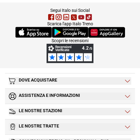
footer
Segui Italo sui Social
Scarica l'app Italo Treno
(Si apre in una nuova scheda)
(Si apre in una nuova scheda)
(Si apre in una nuova 
Scopri le recensioni
DOVE ACQUISTARE
ASSISTENZA E INFORMAZIONI
LE NOSTRE STAZIONI
LE NOSTRE TRATTE