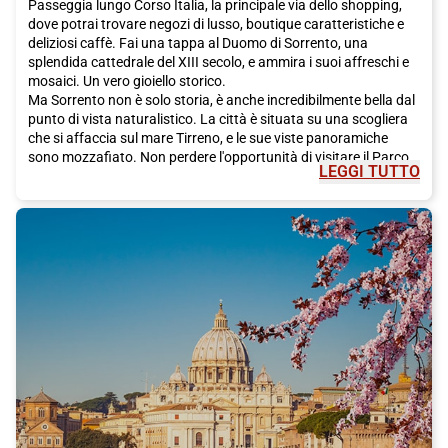
Passeggia lungo Corso Italia, la principale via dello shopping,
dove potrai trovare negozi di lusso, boutique caratteristiche e
deliziosi caffè. Fai una tappa al Duomo di Sorrento, una
splendida cattedrale del XIII secolo, e ammira i suoi affreschi e
mosaici. Un vero gioiello storico.
Ma Sorrento non è solo storia, è anche incredibilmente bella dal
punto di vista naturalistico. La città è situata su una scogliera
che si affaccia sul mare Tirreno, e le sue viste panoramiche
sono mozzafiato. Non perdere l'opportunità di visitare il Parco
LEGGI TUTTO
Naturale di Punta Campanella, che offre spettacolari sentieri
escursionistici e una natura incontaminata. E se vuoi goderti il
mare, puoi prendere una barca per visitare l'isola di Capri o le
rovine di Pompei. Sorrento è il punto di partenza ideale per
esplorare la famosa Costiera Amalfitana e le sue città
affascinanti come Positano, Amalfi e Ravello.
Non puoi lasciare Sorrento senza aver assaggiato la sua cucina
deliziosa. La tradizione culinaria della città si basa su
ingredienti freschi e di alta qualità, come olio d'oliva, limoni,
pomodori e pesce appena pescato. Tra i piatti tipici locali, non
puoi perderti i famosi "gnocchi alla sorrentina", fatti in casa con
pomodoro e mozzarella di bufala, o la "parmigiana di
melanzane", una deliziosa pietanza a base di melanzane,
parmigiano e pomodoro. E per i tuoi dolci, assaggia il limoncello,
il liquore fatto con i famosi limoni di Sorrento.