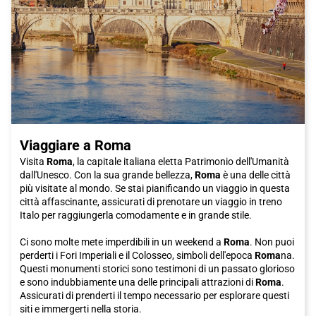
E per rendere il tuo viaggio a Sorrento ancora più piacevole, ti
consigliamo di scegliere il treno Italo come il tuo mezzo di
trasporto. Italo è noto per la sua comodità e velocità, offrendo
un'esperienza di viaggio di prima classe. I loro treni sono
moderni, confortevoli e dotati di WiFi gratuito, presa di corrente
individuale e spazio per i bagagli. Inoltre, Italo ti porta
direttamente alla stazione di Napoli Centrale, da cui puoi
facilmente prendere un treno per Sorrento.
Quindi, se stai cercando una destinazione che offre storia,
bellezze naturali, cucina deliziosa e un modo comodo per
Viaggiare a Roma
raggiungerla, Sorrento e il treno Italo sono la scelta ideale.
Prenota il tuo biglietto e preparati a vivere un'esperienza
Visita
Roma
, la capitale italiana eletta Patrimonio dell'Umanità
indimenticabile in questa incantevole città della penisola
dall'Unesco. Con la sua grande bellezza,
Roma
è una delle città
sorrentina.
più visitate al mondo. Se stai pianificando un viaggio in questa
città affascinante, assicurati di prenotare un viaggio in treno
Italo per raggiungerla comodamente e in grande stile.
Ci sono molte mete imperdibili in un weekend a
Roma
. Non puoi
perderti i Fori Imperiali e il Colosseo, simboli dell'epoca
Roma
na.
Questi monumenti storici sono testimoni di un passato glorioso
e sono indubbiamente una delle principali attrazioni di
Roma
.
Assicurati di prenderti il tempo necessario per esplorare questi
siti e immergerti nella storia.