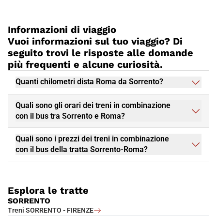
Roma
e assistere alle udienze papali.
Roma
offre una combinazione unica di storia, arte, cultura,
Informazioni di viaggio
cucina e ospitalità. Che tu stia pianificando un weekend
Vuoi informazioni sul tuo viaggio? Di
romantico o una vacanza in famiglia, questa città ha qualcosa
da offrire a tutti. Non perdere l'opportunità di visitare
Roma
e
seguito trovi le risposte alle domande
prenota subito il tuo viaggio in treno Italo, per un'esperienza di
più frequenti e alcune curiosità.
viaggio piacevole e conveniente.
Quanti chilometri dista Roma da Sorrento?
Quali sono gli orari dei treni in combinazione
con il bus tra Sorrento e Roma?
Quali sono i prezzi dei treni in combinazione
con il bus della tratta Sorrento-Roma?
Esplora le tratte
SORRENTO
Treni SORRENTO - FIRENZE