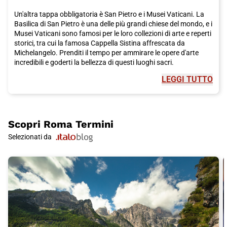
Un'altra tappa obbligatoria è San Pietro e i Musei Vaticani. La
Basilica di San Pietro è una delle più grandi chiese del mondo, e i
Musei Vaticani sono famosi per le loro collezioni di arte e reperti
storici, tra cui la famosa Cappella Sistina affrescata da
Michelangelo. Prenditi il tempo per ammirare le opere d'arte
incredibili e goderti la bellezza di questi luoghi sacri.
LEGGI TUTTO
Il Pantheon è un altro sito imperdibile. Questo antico tempio
romano è un capolavoro dell'architettura e una delle attrazioni
turistiche più famose di
Roma
. È aperto al pubblico
gratuitamente e vale sicuramente la pena visitarlo.
Scopri
Roma Termini
Per un po' di fortuna, assicurati di visitare la Fontana di Trevi,
Selezionati da
che è stata restaurata grazie agli investimenti della storica
maison italiana di moda Fendi. Fai un desiderio e lancia una
moneta nella fontana, secondo la tradizione locale. È
un'esperienza indimenticabile da fare durante il tuo soggiorno a
Roma
.
Se vuoi goderti una vista mozzafiato sulla città, sali al
Gianicolo. Da qui potrai ammirare i tetti di
Roma
e ammirare il
panorama spettacolare. È il posto perfetto per una passeggiata
tranquilla o una breve sosta panoramica.