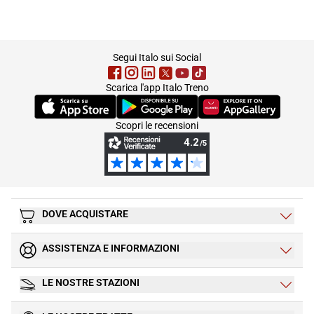
footer
Segui Italo sui Social
Scarica l'app Italo Treno
(Si apre in una nuova scheda)
(Si apre in una nuova scheda)
(Si apre in una nuova 
Scopri le recensioni
DOVE ACQUISTARE
ASSISTENZA E INFORMAZIONI
LE NOSTRE STAZIONI