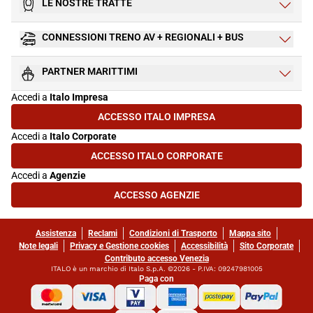
LE NOSTRE TRATTE
CONNESSIONI TRENO AV + REGIONALI + BUS
PARTNER MARITTIMI
Accedi a
Italo Impresa
ACCESSO ITALO IMPRESA
(SI APRE IN UNA NUOVA SCHEDA)
Accedi a
Italo Corporate
ACCESSO ITALO CORPORATE
(SI APRE IN UNA NUOVA SCHEDA)
Accedi a
Agenzie
ACCESSO AGENZIE
(SI APRE IN UNA NUOVA SCHEDA)
Assistenza
Reclami
Condizioni di Trasporto
Mappa sito
Note legali
Privacy e Gestione cookies
Accessibilità
Sito Corporate
Contributo accesso Venezia
ITALO è un marchio di Italo S.p.A. ©2026 - P.IVA: 09247981005
Paga con