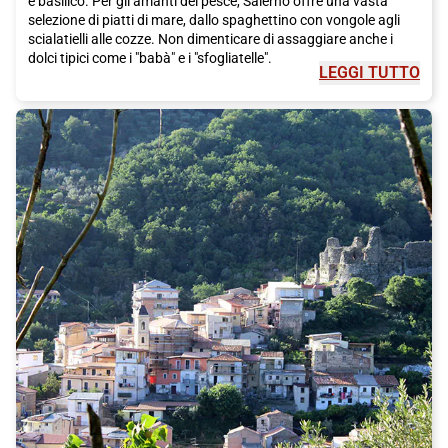
e basilico. Per gli amanti del pesce, Salerno offre una vasta
selezione di piatti di mare, dallo spaghettino con vongole agli
scialatielli alle cozze. Non dimenticare di assaggiare anche i
dolci tipici come i "babà" e i "sfogliatelle".
LEGGI TUTTO
Per completare il tuo viaggio a Salerno, non puoi perderti una
visita alla Costiera Amalfitana, una delle coste più spettacolari e
pittoresche del mondo. Con le sue casette colorate, le spiagge
di ciottoli e le sfumature turchesi del mare, la Costiera
Amalfitana è semplicemente incantevole. Raggiungibile
facilmente da Salerno in treno Italo, potrai visitare le
meravigliose città di Amalfi e Positano, oppure fare una
piacevole escursione lungo i sentieri panoramici che
costeggiano la costa.
Scegliere il treno Italo per raggiungere Salerno è la scelta
perfetta per iniziare la tua avventura in questa splendida città.
Italo offre un servizio efficiente e confortevole, con velocità e
puntualità garantite. Con il treno Italo, potrai goderti il viaggio
in totale relax, ammirando il magnifico paesaggio che ti
accompagna lungo il percorso.
Non perdere l'occasione di visitare
Salerno
, una città ricca di
storia, cultura e delizie culinarie. Prenota subito il tuo biglietto
Italo e preparati a vivere un'esperienza indimenticabile in una
delle destinazioni più affascinanti del sud Italia.