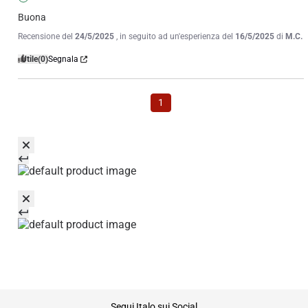
Buona
Recensione del
24/5/2025
, in seguito ad un'esperienza del
16/5/2025
di
M.C.
Utile
(0)
Segnala
1
footer
Segui Italo sui Social