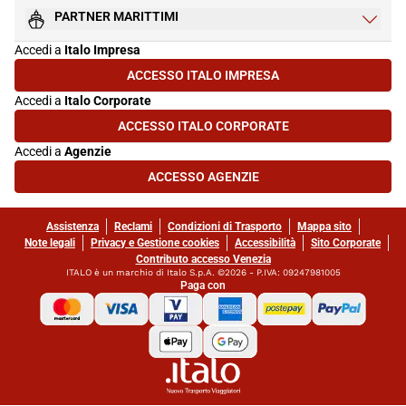
PARTNER MARITTIMI
Accedi a
Italo Impresa
ACCESSO ITALO IMPRESA
(SI APRE IN UNA NUOVA SCHEDA)
Accedi a
Italo Corporate
ACCESSO ITALO CORPORATE
(SI APRE IN UNA NUOVA SCHEDA)
Accedi a
Agenzie
ACCESSO AGENZIE
(SI APRE IN UNA NUOVA SCHEDA)
Assistenza
Reclami
Condizioni di Trasporto
Mappa sito
Note legali
Privacy e Gestione cookies
Accessibilità
Sito Corporate
Contributo accesso Venezia
ITALO è un marchio di Italo S.p.A. ©2026 - P.IVA: 09247981005
Paga con