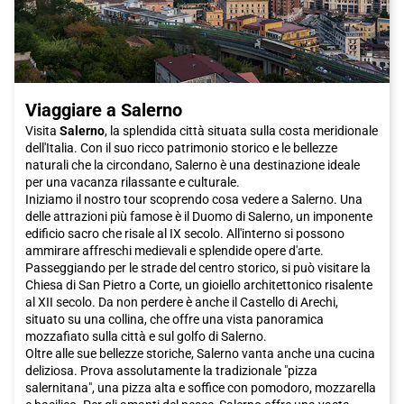
Viaggiare a Salerno
Visita
Salerno
, la splendida città situata sulla costa meridionale
dell'Italia. Con il suo ricco patrimonio storico e le bellezze
naturali che la circondano, Salerno è una destinazione ideale
per una vacanza rilassante e culturale.
Iniziamo il nostro tour scoprendo cosa vedere a Salerno. Una
delle attrazioni più famose è il Duomo di Salerno, un imponente
edificio sacro che risale al IX secolo. All'interno si possono
ammirare affreschi medievali e splendide opere d'arte.
Passeggiando per le strade del centro storico, si può visitare la
Chiesa di San Pietro a Corte, un gioiello architettonico risalente
al XII secolo. Da non perdere è anche il Castello di Arechi,
situato su una collina, che offre una vista panoramica
mozzafiato sulla città e sul golfo di Salerno.
Oltre alle sue bellezze storiche, Salerno vanta anche una cucina
deliziosa. Prova assolutamente la tradizionale "pizza
salernitana", una pizza alta e soffice con pomodoro, mozzarella