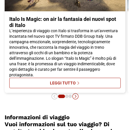
conveniente.
Quindi, se sei alla ricerca di una destinazione che combini storia,
Italo Is Magic: on air la fantasia dei nuovi spot
cultura, natura e una deliziosa cucina, non cercare oltre
di Italo
Lamezia Terme. Prenota subito il tuo biglietto Italo e preparati a
L’esperienza di viaggio con Italo si trasforma in un’avventura
vivere un'avventura indimenticabile in questa affascinante città
incantata nel nuovo spot TV firmato DDB Group Italy. Una
calabrese
campagna emozionale, sorprendente, tecnologicamente
innovativa, che racconta la magia del viaggio in treno
attraverso gli occhi di un bambino e la potenza
dell’immaginazione. Lo slogan “Italo Is Magic” è molto più di
una frase: è la promessa di un viaggio indimenticabile, dove
ogni dettaglio è curato per far sentire il passeggero
protagonista.
LEGGI TUTTO
SU ITALO IS MAGIC: ON AIR LA FA
Informazioni di viaggio
Vuoi informazioni sul tuo viaggio? Di