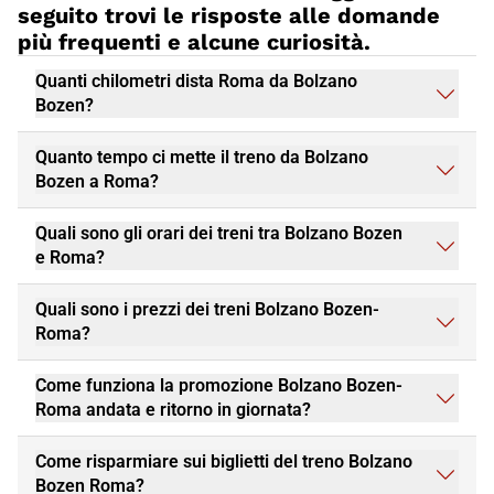
da offrire a tutti. Non perdere l'opportunità di visitare
Roma
e
seguito trovi le risposte alle domande
prenota subito il tuo viaggio in treno Italo, per un'esperienza di
più frequenti e alcune curiosità.
viaggio piacevole e conveniente.
Quanti chilometri dista Roma da Bolzano
Bozen?
Quanto tempo ci mette il treno da Bolzano
Bozen a Roma?
Quali sono gli orari dei treni tra Bolzano Bozen
e Roma?
Quali sono i prezzi dei treni Bolzano Bozen-
Roma?
Come funziona la promozione Bolzano Bozen-
Roma andata e ritorno in giornata?
Come risparmiare sui biglietti del treno Bolzano
Bozen Roma?