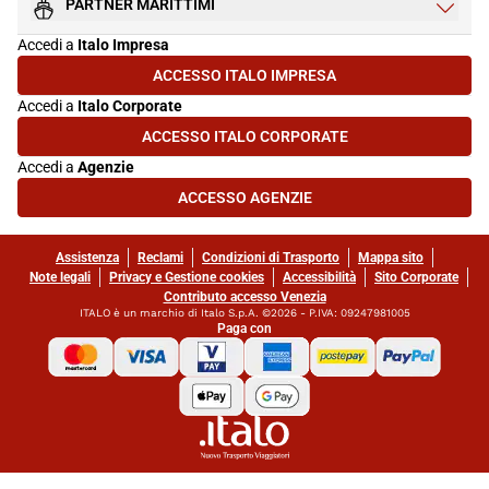
PARTNER MARITTIMI
Accedi a
Italo Impresa
ACCESSO ITALO IMPRESA
(SI APRE IN UNA NUOVA SCHEDA)
Accedi a
Italo Corporate
ACCESSO ITALO CORPORATE
(SI APRE IN UNA NUOVA SCHEDA)
Accedi a
Agenzie
ACCESSO AGENZIE
(SI APRE IN UNA NUOVA SCHEDA)
Assistenza
Reclami
Condizioni di Trasporto
Mappa sito
Note legali
Privacy e Gestione cookies
Accessibilità
Sito Corporate
Contributo accesso Venezia
ITALO è un marchio di Italo S.p.A. ©2026 - P.IVA: 09247981005
Paga con