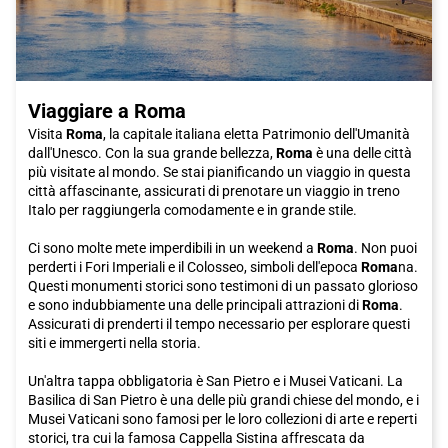
e autentica, Bolzano è la scelta perfetta. Con la sua storia ricca,
la sua deliziosa cucina e la sua bellezza naturale, Bolzano ti
offre un'esperienza indimenticabile. Ti consiglio vivamente di
prendere il treno Italo per raggiungere questa splendida città e
goderti al meglio tutto ciò che ha da offrire. Non aspettare,
Viaggiare a Roma
acquista subito il tuo biglietto Italo per Bolzano e preparati a
vivere una vacanza da sogno.
Visita
Roma
, la capitale italiana eletta Patrimonio dell'Umanità
dall'Unesco. Con la sua grande bellezza,
Roma
è una delle città
più visitate al mondo. Se stai pianificando un viaggio in questa
città affascinante, assicurati di prenotare un viaggio in treno
Italo per raggiungerla comodamente e in grande stile.
Ci sono molte mete imperdibili in un weekend a
Roma
. Non puoi
perderti i Fori Imperiali e il Colosseo, simboli dell'epoca
Roma
na.
Questi monumenti storici sono testimoni di un passato glorioso
e sono indubbiamente una delle principali attrazioni di
Roma
.
Assicurati di prenderti il tempo necessario per esplorare questi
siti e immergerti nella storia.
Un'altra tappa obbligatoria è San Pietro e i Musei Vaticani. La
Basilica di San Pietro è una delle più grandi chiese del mondo, e i
Musei Vaticani sono famosi per le loro collezioni di arte e reperti
storici, tra cui la famosa Cappella Sistina affrescata da