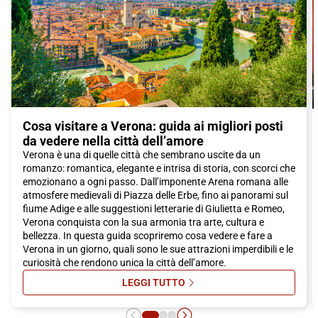
che offre un viaggio comodo, veloce e confortevole. Con i suoi
servizi a bordo e il suo design moderno, Italo ti permetterà di
arrivare a destinazione in modo rapido e sicuro, godendo di tutti
i comfort che meriti.
Non aspettare oltre, prenota il tuo viaggio con Italo e lasciati
conquistare dalla bellezza di
Verona
, una città che rimarrà nel
tuo cuore per sempre.
Cosa visitare a Verona: guida ai migliori posti
da vedere nella città dell’amore
Verona è una di quelle città che sembrano uscite da un
romanzo: romantica, elegante e intrisa di storia, con scorci che
emozionano a ogni passo. Dall’imponente Arena romana alle
atmosfere medievali di Piazza delle Erbe, fino ai panorami sul
fiume Adige e alle suggestioni letterarie di Giulietta e Romeo,
Verona conquista con la sua armonia tra arte, cultura e
bellezza. In questa guida scopriremo cosa vedere e fare a
Verona in un giorno, quali sono le sue attrazioni imperdibili e le
curiosità che rendono unica la città dell’amore.
LEGGI TUTTO
SU COSA VISITARE A VERONA: GUI