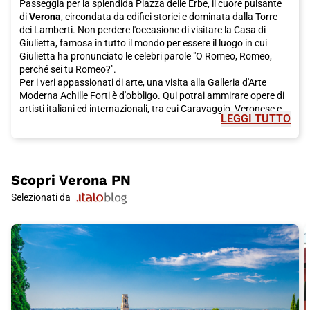
Passeggia per la splendida Piazza delle Erbe, il cuore pulsante
di
Verona
, circondata da edifici storici e dominata dalla Torre
dei Lamberti. Non perdere l'occasione di visitare la Casa di
Giulietta, famosa in tutto il mondo per essere il luogo in cui
Giulietta ha pronunciato le celebri parole "O Romeo, Romeo,
perché sei tu Romeo?".
Per i veri appassionati di arte, una visita alla Galleria d'Arte
Moderna Achille Forti è d'obbligo. Qui potrai ammirare opere di
artisti italiani ed internazionali, tra cui Caravaggio, Veronese e
LEGGI TUTTO
Tintoretto. Per una pausa ristoratrice, concediti una sosta in
una delle tradizionali osterie di
Verona
, dove potrai gustare
specialità locali come i Tortellini di Valeggio, i Gnocchi di malga e
il famoso Pandoro, dolce simbolo delle festività natalizie.
Se sei un amante della natura, fai una passeggiata sulle rive
Scopri
Verona PN
dell'Adige o immergiti nella bellezza dei Giardini Giusti, un vero
Selezionati da
angolo di paradiso nel centro della città. Adoro gli spazi aperti?
Allora il Parco delle Cascate è il posto giusto per te, con le sue
suggestive cascate e percorsi panoramici.
Non perderti la visita ai famosi Castelli di
Verona
, come il
Castello Scaligero di Sirmione, un'imponente fortezza sulle rive
del Lago di Garda. E per un'esperienza unica, fai un salto al
Parco Giardino Sigurtà, uno dei giardini più belli d'Europa, con i
suoi colori e profumi che ti lasceranno incantato.
Per raggiungere
Verona
, non c'è modo migliore del treno Italo,