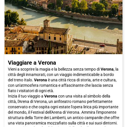
Grazie alla sua vasta rete di collegamenti, il treno Italo ti
permette di arrivare comodamente e velocemente a Bolzano da
molte città italiane. Confortevole e affidabile, il treno Italo ti
offre un'esperienza di viaggio senza stress, permettendoti di
goderti al meglio la tua visita a Bolzano.
In conclusione, se stai cercando una destinazione affascinante
e autentica, Bolzano è la scelta perfetta. Con la sua storia ricca,
la sua deliziosa cucina e la sua bellezza naturale, Bolzano ti
offre un'esperienza indimenticabile. Ti consiglio vivamente di
prendere il treno Italo per raggiungere questa splendida città e
goderti al meglio tutto ciò che ha da offrire. Non aspettare,
Viaggiare a Verona
acquista subito il tuo biglietto Italo per Bolzano e preparati a
vivere una vacanza da sogno.
Vieni a scoprire la magia e la bellezza senza tempo di
Verona
, la
città degli innamorati, con un viaggio indimenticabile a bordo
del treno Italo.
Verona
è una città ricca di storia, arte e cultura,
con un'atmosfera romantica e affascinante che lascia senza
fiato i visitatori di ogni età.
Inizia il tuo viaggio a
Verona
con una visita al simbolo della
città, l'Arena di Verona, un anfiteatro romano perfettamente
conservato e che ospita ogni estate l'opera lirica più importante
del mondo, il Festival dell'Arena di Verona. Ammira l'imponente
struttura della Torre dei Lamberti, un antico campanile che offre
una vista panoramica mozzafiato sulla città e sui suoi dintorni.