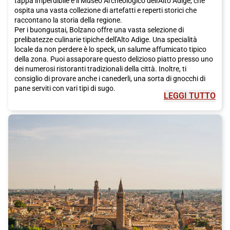
tappa imperdibile è il Museo Archeologico dell'Alto Adige, che
ospita una vasta collezione di artefatti e reperti storici che
raccontano la storia della regione.
Per i buongustai, Bolzano offre una vasta selezione di
prelibatezze culinarie tipiche dell'Alto Adige. Una specialità
locale da non perdere è lo speck, un salume affumicato tipico
della zona. Puoi assaporare questo delizioso piatto presso uno
dei numerosi ristoranti tradizionali della città. Inoltre, ti
consiglio di provare anche i canederli, una sorta di gnocchi di
pane serviti con vari tipi di sugo.
LEGGI TUTTO
Se sei un appassionato di storia e cultura, non puoi perderti una
visita ai mercati di Bolzano. Il mercato cittadino, aperto tutti i
giorni tranne la domenica, è un trampolino di lancio per scoprire
i prodotti tipici locali e immergersi nell'atmosfera autentica della
città. Inoltre, ti consiglio di visitare anche il mercato
dell'artigianato, dove puoi trovare oggetti unici fatti a mano dai
locali.
Per gli amanti della natura, Bolzano offre una vasta gamma di
attività all'aperto. Puoi passeggiare lungo i sentieri delle
montagne circostanti, ammirando panorami mozzafiato e
godendo della tranquillità della natura. Inoltre, puoi esplorare
anche i numerosi vigneti della zona e assaggiare i deliziosi vini
locali.
Per raggiungere Bolzano, ti consiglio di prendere il treno Italo.