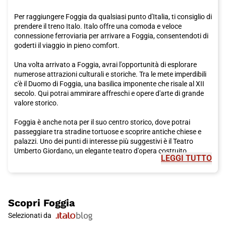
Per raggiungere Foggia da qualsiasi punto d'Italia, ti consiglio di
prendere il treno Italo. Italo offre una comoda e veloce
connessione ferroviaria per arrivare a Foggia, consentendoti di
goderti il viaggio in pieno comfort.
Una volta arrivato a Foggia, avrai l'opportunità di esplorare
numerose attrazioni culturali e storiche. Tra le mete imperdibili
c'è il Duomo di Foggia, una basilica imponente che risale al XII
secolo. Qui potrai ammirare affreschi e opere d'arte di grande
valore storico.
Foggia è anche nota per il suo centro storico, dove potrai
passeggiare tra stradine tortuose e scoprire antiche chiese e
palazzi. Uno dei punti di interesse più suggestivi è il Teatro
Umberto Giordano, un elegante teatro d'opera costruito
LEGGI TUTTO
all'inizio del XX secolo.
Ma Foggia non è solo storia e cultura, è anche famosa per la
sua deliziosa cucina. Durante la tua visita, non puoi perderti la
possibilità di assaggiare i piatti tradizionali della regione.
Scopri
Foggia
Foggia è rinomata per i suoi prodotti di alta qualità, come gli oli
Selezionati da
d'oliva e i formaggi. Prova la burrata, una mozzarella riempita di