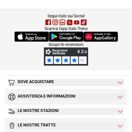
footer
Segui Italo sui Social
Scarica l'app Italo Treno
(Si apre in una nuova scheda)
(Si apre in una nuova scheda)
(Si apre in una nuova 
Scopri le recensioni
DOVE ACQUISTARE
ASSISTENZA E INFORMAZIONI
LE NOSTRE STAZIONI
LE NOSTRE TRATTE