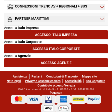
CONNESSIONI TRENO AV + REGIONALI + BUS
PARTNER MARITTIMI
Accedi a
Italo Impresa
ACCESSO ITALO IMPRESA
(SI APRE IN UNA NUOVA SCHEDA)
Accedi a
Italo Corporate
ACCESSO ITALO CORPORATE
(SI APRE IN UNA NUOVA SCHEDA)
Accedi a
Agenzie
ACCESSO AGENZIE
(SI APRE IN UNA NUOVA SCHEDA)
Assistenza
Reclami
Condizioni di Trasporto
Mappa sito
Note legali
Privacy e Gestione cookies
Accessibilità
Sito Corporate
Contributo accesso Venezia
ITALO è un marchio di Italo S.p.A. ©2026 - P.IVA: 09247981005
Paga con