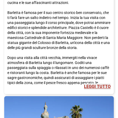
cucina e le sue affascinanti attrazioni.
Barletta è famosa per il suo centro storico ben conservato, che
ti farà fare un salto indietro nel tempo. Inizia la tua visita con
una passeggiata lungo il corso principale, dove potrai ammirare
edifici storici e splendide architetture. Piazza Castello è il cuore
della città, con la sua imponente fortezza medievale e la
maestosa Cattedrale di Santa Maria Maggiore. Non perderti la
statua gigante del Colosso di Barletta, un'icona della città e una
delle più grandi sculture bronze della storia.
Dopo una visita alla città vecchia, immergiti nella vivace
atmosfera di Barletta lungo il lungomare. Goditi una
passeggiata sulla spiaggia o rilassati in uno dei numerosi caffè
e ristoranti lungo la costa. Barletta è anche famosa per le sue
sagre gastronomiche, quindi assicurati di assaggiare i piatti
tipici della zona, come il pesce fresco appena pescato, le
LEGGI TUTTO
orecchiette con le cime di rapa o i taralli pugliesi.
Un'altra attrazione imperdibile a Barletta è il Castello Svevo, una
magnifica fortezza costruita dai Normanni nel XII secolo.
Esplora le imponenti mura e visita il museo all'interno, che
racconta la storia del castello e della città. Passeggiando per le
strade del centro storico, scoprirai anche numerose chiese e