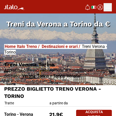
Treni da
Verona a Torino
da
€
Home Italo Treno
/
Destinazioni e orari
/
Treni Verona -
Torino
Treni Verona Torino
Approfitta delle incredibili offerte di Italotreno per i biglietti
del treno
Verona
-Torino
e
Torino
-Verona
!
PREZZO BIGLIETTO TRENO VERONA -
TORINO
PREZZO BIGLIETTO TRENO VE
Tratte
a partire da
ACQUISTA
21,9€
Torino - Verona