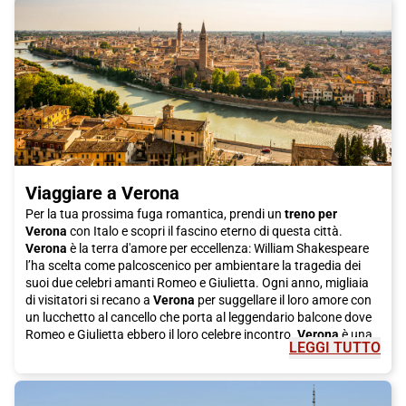
Viaggiare a Verona
Per la tua prossima fuga romantica, prendi un
treno per
Verona
con Italo e scopri il fascino eterno di questa città.
Verona
è la terra d'amore per eccellenza: William Shakespeare
l’ha scelta come palcoscenico per ambientare la tragedia dei
suoi due celebri amanti Romeo e Giulietta. Ogni anno, migliaia
di visitatori si recano a
Verona
per suggellare il loro amore con
un lucchetto al cancello che porta al leggendario balcone dove
Romeo e Giulietta ebbero il loro celebre incontro.
Verona
è una
LEGGI TUTTO
città che vive di storia. Le sue origini romane le hanno valso il
titolo di Patrimonio Mondiale dell’Unesco, grazie soprattutto
allo scenografico centro storico disseminato di reperti romani e
medioevali. Per un’andata e ritorno in giornata, le mete