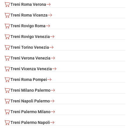
marchi di fabbrica della pasticceria torinese. Accompagna il
Treni Roma Verona
tutto con un Barolo, un moscato oppure un vermouth.
Prendi al volo l'occasione di rilassarti in piazza Castello e
Treni Roma Vicenza
sorseggiare un bicerín, la famosa bevanda tradizionale
piemontese a base di caffé, cioccolato e crema di latte: acquista
Treni Rovigo Roma
ora il tuo biglietto Italo per
Torino
!
Treni Rovigo Venezia
Treni Torino Venezia
Treni Verona Venezia
Treni Vicenza Venezia
Treni Roma Pompei
Treni Milano Palermo
Treni Napoli Palermo
Treni Palermo Milano
Treni Palermo Napoli