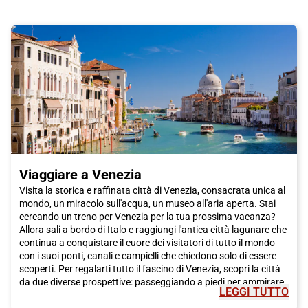
Viaggiare a Venezia
Visita la storica e raffinata città di Venezia, consacrata unica al
mondo, un miracolo sull'acqua, un museo all'aria aperta. Stai
cercando un treno per Venezia per la tua prossima vacanza?
Allora sali a bordo di Italo e raggiungi l'antica città lagunare che
continua a conquistare il cuore dei visitatori di tutto il mondo
con i suoi ponti, canali e campielli che chiedono solo di essere
scoperti. Per regalarti tutto il fascino di Venezia, scopri la città
da due diverse prospettive: passeggiando a piedi per ammirare
LEGGI TUTTO
gli incantevoli scorci, o rilassandoti cullato dal dolce ondeggiare