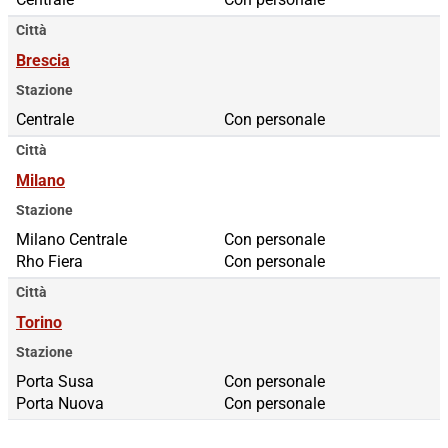
Città
Brescia
Stazione
Centrale
Con personale
Città
Milano
Stazione
Milano Centrale
Milano Centrale
Con personale
Rho Fiera
Rho Fiera
Con personale
Città
Torino
Stazione
Porta Susa
Porta Susa
Con personale
Porta Nuova
Porta Nuova
Con personale