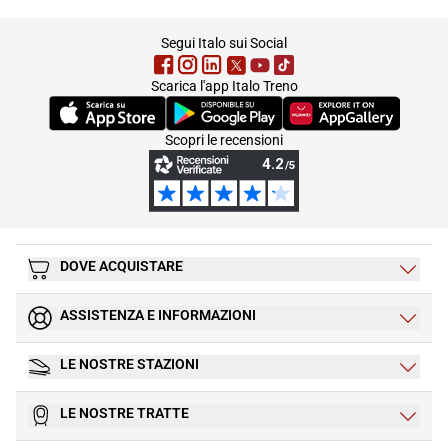
footer
Segui Italo sui Social
Scarica l'app Italo Treno
(Si apre in una nuova scheda)
(Si apre in una nuova scheda)
(Si apre in una nuova 
Scopri le recensioni
DOVE ACQUISTARE
ASSISTENZA E INFORMAZIONI
LE NOSTRE STAZIONI
LE NOSTRE TRATTE