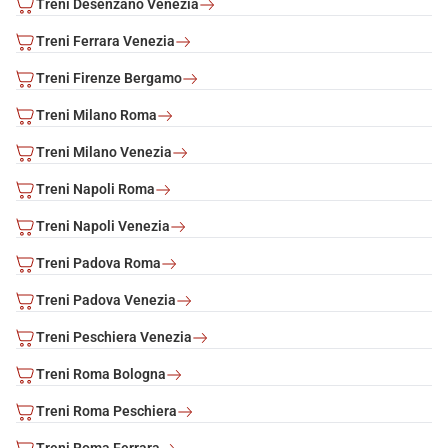
Treni Desenzano Venezia
Per quanto riguarda i dolci, Torino è la mecca: amaretti, torta
alle nocciole e il cioccolato Gianduja sono alcuni dei più famosi
Treni Ferrara Venezia
marchi di fabbrica della pasticceria torinese. Accompagna il
tutto con un Barolo, un moscato oppure un vermouth.
Treni Firenze Bergamo
Prendi al volo l'occasione di rilassarti in piazza Castello e
sorseggiare un bicerín, la famosa bevanda tradizionale
Treni Milano Roma
piemontese a base di caffé, cioccolato e crema di latte: acquista
ora il tuo biglietto Italo per Torino!
Treni Milano Venezia
Treni Napoli Roma
Treni Napoli Venezia
Treni Padova Roma
Treni Padova Venezia
Treni Peschiera Venezia
Treni Roma Bologna
Treni Roma Peschiera