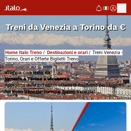
Treni da
Venezia a Torino
da
€
Home Italo Treno
/
Destinazioni e orari
/
Treni Venezia -
Torino, Orari e Offerte Biglietti Treno
Viaggia con Italo da
Venezia a Torino e viceversa
Approfitta delle incredibili offerte di Italotreno per i biglietti
del
treno
Venezia
-Torino e
Torino
-Venezia!