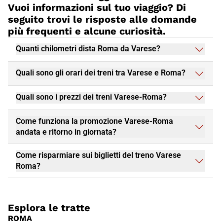
Vuoi informazioni sul tuo viaggio? Di
romantico o una vacanza in famiglia, questa città ha qualcosa
da offrire a tutti. Non perdere l'opportunità di visitare
Roma
e
seguito trovi le risposte alle domande
prenota subito il tuo viaggio in treno Italo, per un'esperienza di
più frequenti e alcune curiosità.
viaggio piacevole e conveniente.
Quanti chilometri dista Roma da Varese?
Quali sono gli orari dei treni tra Varese e Roma?
Quali sono i prezzi dei treni Varese-Roma?
Come funziona la promozione Varese-Roma
andata e ritorno in giornata?
Come risparmiare sui biglietti del treno Varese
Roma?
Esplora le tratte
ROMA