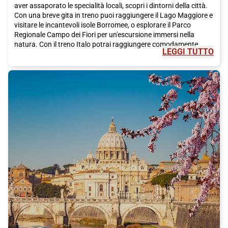
aver assaporato le specialità locali, scopri i dintorni della città.
Con una breve gita in treno puoi raggiungere il Lago Maggiore e
visitare le incantevoli isole Borromee, o esplorare il Parco
Regionale Campo dei Fiori per un'escursione immersi nella
natura. Con il treno Italo potrai raggiungere comodamente
LEGGI TUTTO
Varese
e iniziare la tua avventura senza pensieri. Prenota ora il
tuo viaggio e lasciati incantare dalla bellezza di questa città
unica nel suo genere!