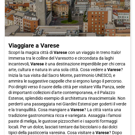
Viaggiare a Varese
Scopri la magica città di
Varese
con un viaggio in treno Italo!
Immersa tra le colline del Varesotto e circondata da laghi
incantevoli,
Varese
è una destinazione imperdibile per chi cerca
arte, cultura e natura in una sola città. Cosa vedere a
Varese
?
Inizia la tua visita dal Sacro Monte, patrimonio UNESCO, e
ammira le suggestive cappelle che si ergono lungo il percorso.
Poi dirigiti verso il cuore della città per visitare Villa Panza, sede
di importanti collezioni d'arte contemporanea, e il Palazzo
Estense, splendido esempio di architettura rinascimentale. Non
perderti una passeggiata nei Giardini Estensi per goderti il verde
e la tranquillità. Cosa mangiare a
Varese
? La città vanta una
tradizione gastronomica ricca e variegata. Assaggia i famosi
paste di meliga, le gustose pizzoccheri e i saporiti formaggi
locali. Per un dolce, lasciati tentare dai bicciolani o dai dolci
tipici della pasticceria varesina. Cosa visitare a
Varese
? Dopo