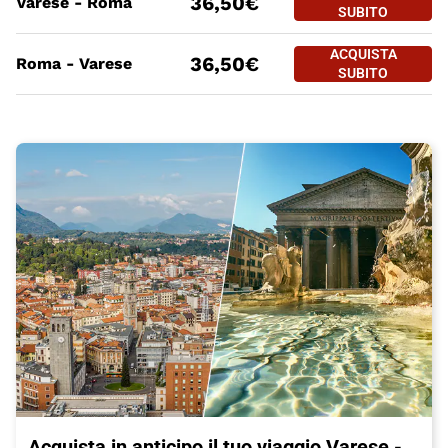
36,50€
Varese - Roma
VARESE - RO
SUBITO
PREZZO BIGLIETTO TRENO Var
Tratte
a partire da
ACQUISTA
ACQUISTA SUBITO
36,50€
Roma - Varese
ROMA - VARE
SUBITO
Acquista in anticipo il tuo viaggio Varese -