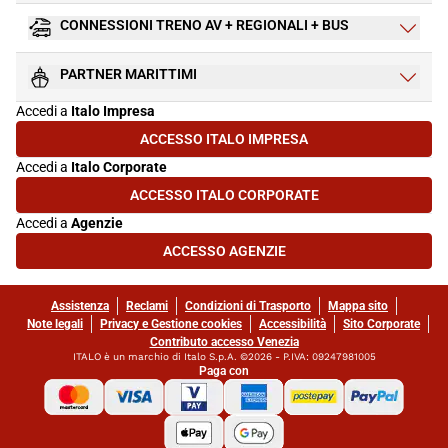
CONNESSIONI TRENO AV + REGIONALI + BUS
PARTNER MARITTIMI
Accedi a
Italo Impresa
ACCESSO ITALO IMPRESA
(SI APRE IN UNA NUOVA SCHEDA)
Accedi a
Italo Corporate
ACCESSO ITALO CORPORATE
(SI APRE IN UNA NUOVA SCHEDA)
Accedi a
Agenzie
ACCESSO AGENZIE
(SI APRE IN UNA NUOVA SCHEDA)
Assistenza
Reclami
Condizioni di Trasporto
Mappa sito
Note legali
Privacy e Gestione cookies
Accessibilità
Sito Corporate
Contributo accesso Venezia
ITALO è un marchio di Italo S.p.A. ©2026 - P.IVA: 09247981005
Paga con