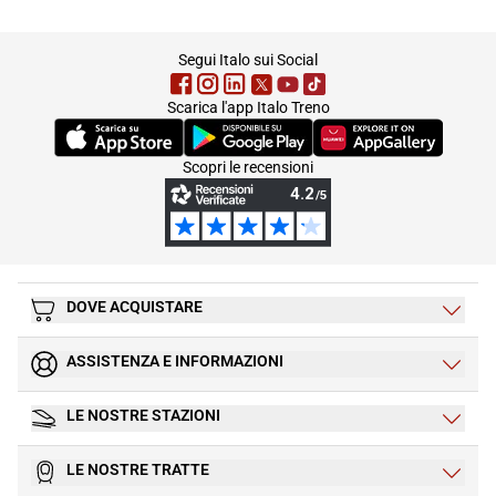
footer
Segui Italo sui Social
Scarica l'app Italo Treno
(Si apre in una nuova scheda)
(Si apre in una nuova scheda)
(Si apre in una nuova 
Scopri le recensioni
DOVE ACQUISTARE
ASSISTENZA E INFORMAZIONI
LE NOSTRE STAZIONI
LE NOSTRE TRATTE