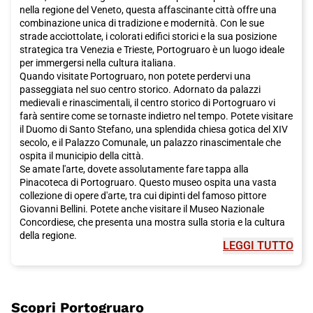
nella regione del Veneto, questa affascinante città offre una
combinazione unica di tradizione e modernità. Con le sue
strade acciottolate, i colorati edifici storici e la sua posizione
strategica tra Venezia e Trieste, Portogruaro è un luogo ideale
per immergersi nella cultura italiana.
Quando visitate Portogruaro, non potete perdervi una
passeggiata nel suo centro storico. Adornato da palazzi
medievali e rinascimentali, il centro storico di Portogruaro vi
farà sentire come se tornaste indietro nel tempo. Potete visitare
il Duomo di Santo Stefano, una splendida chiesa gotica del XIV
secolo, e il Palazzo Comunale, un palazzo rinascimentale che
ospita il municipio della città.
Se amate l'arte, dovete assolutamente fare tappa alla
Pinacoteca di Portogruaro. Questo museo ospita una vasta
collezione di opere d'arte, tra cui dipinti del famoso pittore
Giovanni Bellini. Potete anche visitare il Museo Nazionale
Concordiese, che presenta una mostra sulla storia e la cultura
della regione.
LEGGI TUTTO
Ma Portogruaro non è solo cultura e storia, ma offre anche una
deliziosa esperienza culinaria. Non potete visitare la città senza
assaggiare il suo piatto più famoso: il baccalà alla vicentina.
Questo delizioso piatto di pesce è un must assoluto per gli
amanti del cibo. Inoltre, potete godervi un pasto in uno dei
Scopri
Portogruaro