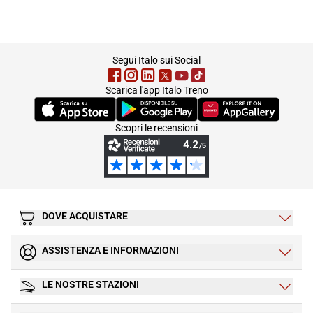
footer
Segui Italo sui Social
Scarica l'app Italo Treno
(Si apre in una nuova scheda)
(Si apre in una nuova scheda)
(Si apre in una nuova 
Scopri le recensioni
DOVE ACQUISTARE
ASSISTENZA E INFORMAZIONI
LE NOSTRE STAZIONI