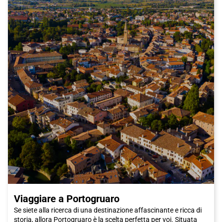
sua eccellente cucina. Una delle specialità culinarie più famose
della città è il Prosciutto di San Daniele, un prelibato prosciutto
crudo prodotto nella vicina città di San Daniele del Friuli. Non
puoi visitare Latisana senza assaggiare questo delizioso piatto,
magari accompagnato da un bicchiere di vino dell'area.
Se sei un appassionato di storia e cultura, ti consiglio di visitare
il Museo Archeologico e della Città di Latisana. Questo museo
ospita una vasta collezione di reperti archeologici che
raccontano la storia millenaria della città. Da antiche monete
romane a manufatti medievali, il museo offre una panoramica
completa della ricca eredità di Latisana.
In conclusione, Latisana è una destinazione meravigliosa per
un viaggio pieno di scoperte culturali e gustose esperienze
gastronomiche. E cosa c'è di meglio che raggiungere questa
città in treno Italo, godendo del massimo comfort e
dell'efficienza di un viaggio in treno? Prendi il tuo biglietto Italo e
preparati a vivere un'indimenticabile esperienza a Latisana.
Viaggiare a Portogruaro
Se siete alla ricerca di una destinazione affascinante e ricca di
storia, allora Portogruaro è la scelta perfetta per voi. Situata