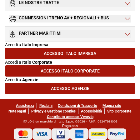
LE NOSTRE TRATTE
CONNESSIONI TRENO AV + REGIONALI + BUS
PARTNER MARITTIMI
Accedi a
Italo Impresa
ACCESSO ITALO IMPRESA
(SI APRE IN UNA NUOVA SCHEDA)
Accedi a
Italo Corporate
ACCESSO ITALO CORPORATE
(SI APRE IN UNA NUOVA SCHEDA)
Accedi a
Agenzie
ACCESSO AGENZIE
(SI APRE IN UNA NUOVA SCHEDA)
Assistenza
Reclami
Condizioni di Trasporto
Mappa sito
Note legali
Privacy e Gestione cookies
Accessibilità
Sito Corporate
Contributo accesso Venezia
ITALO è un marchio di Italo S.p.A. ©2026 - P.IVA: 09247981005
Paga con