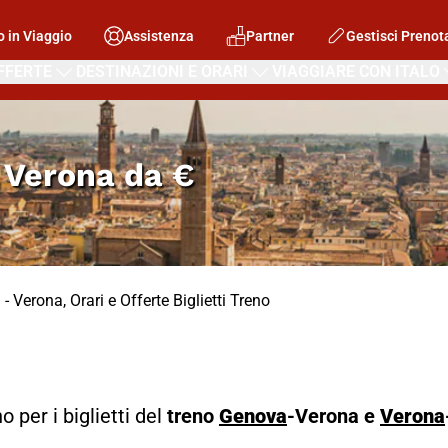
o in Viaggio
Assistenza
Partner
Gestisci Prenot
FFERTE
DESTINAZIONI E ORARI
VIAGGIARE CON ITALO
 Verona
da
€
- Verona, Orari e Offerte Biglietti Treno
o per i biglietti del
treno
Genova
-Verona e
Verona