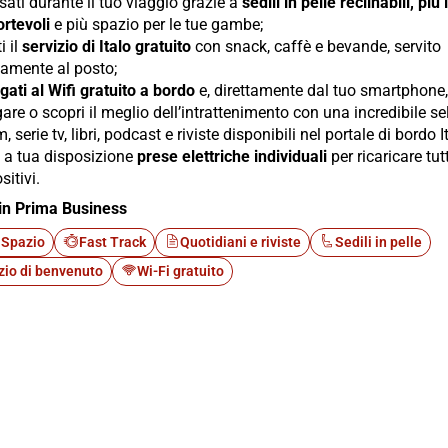
sati durante il tuo viaggio grazie a
sedili in pelle reclinabili, più
rtevoli
e più spazio per le tue gambe;
i il
servizio di Italo gratuito
con snack, caffè e bevande, servito
tamente al posto;
gati al Wifi gratuito a bordo
e, direttamente dal tuo smartphone, 
are o scopri il meglio dell’intrattenimento con una incredibile s
lm, serie tv, libri, podcast e riviste disponibili nel portale di bordo I
i a tua disposizione
prese elettriche individuali
per ricaricare tutt
sitivi.
in Prima Business
 Spazio
Fast Track
Quotidiani e riviste
Sedili in pelle
zio di benvenuto
Wi-Fi gratuito