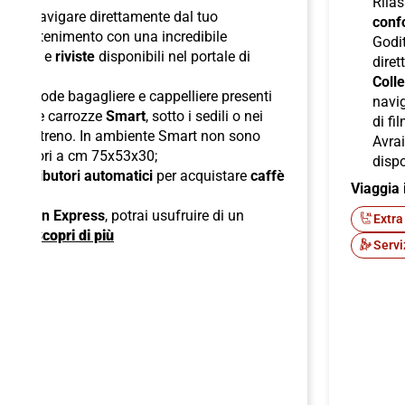
Rilas
 per navigare direttamente dal tuo
confo
l'intrattenimento con una incredibile
Godit
odcast
e
riviste
disponibili nel portale di
diret
Colle
lle comode bagagliere e cappelliere presenti
navig
ori nelle carrozze
Smart
, sotto i sedili o nei
di fi
boli del treno. In ambiente Smart non sono
Avra
superiori a cm 75x53x30;
dispo
di
distributori automatici
per acquistare
caffè
Viaggia 
ck;
 American Express
, potrai usufruire di un
Extra
ente.
Scopri di più
Servi