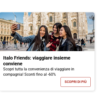
Italo Friends: viaggiare insieme
conviene
Scopri tutta la convenienza di viaggiare in
compagnia! Sconti fino al -60%
SCOPRI DI PIÙ
-70%, RISPARMIA SUI TUOI VIAGGI
- ITALO FRIENDS: V