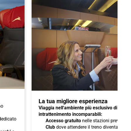
La tua migliore esperienza
no
Viaggia nell'ambiente più esclusivo di Italo 
intrattenimento incomparabili:
 dedicato
Accesso gratuito
nelle stazioni previste a
Club
dove attendere il treno diventa un pi