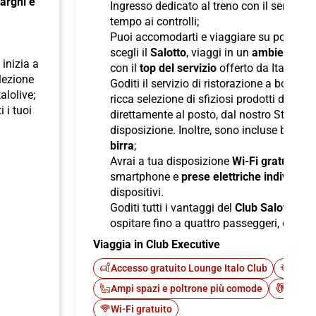
 larghi e
Ingresso dedicato al treno con il servizio
tempo ai controlli;
Puoi accomodarti e viaggiare su poltron
scegli il
Salotto
, viaggi in un
ambiente ris
inizia a
con il
top del servizio
offerto da Italo;
elezione
Goditi il servizio di ristorazione a bordo
talolive;
ricca selezione di sfiziosi prodotti di pane
i i tuoi
direttamente al posto, dal nostro Staff d
disposizione. Inoltre, sono incluse bevan
birra
;
Avrai a tua disposizione
Wi-Fi gratuito
per
smartphone e
prese elettriche individuali
dispositivi.
Goditi tutti i vantaggi del
Club Salotto
di I
ospitare fino a quattro passeggeri, offren
Viaggia in Club Executive
Accesso gratuito Lounge Italo Club
Fast 
Ampi spazi e poltrone più comode
Cateri
Wi-Fi gratuito