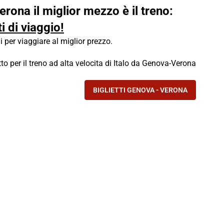
erona il miglior mezzo è il treno:
i di viaggio!
i per viaggiare al miglior prezzo.
etto per il treno ad alta velocita di Italo da Genova-Verona
BIGLIETTI GENOVA - VERONA
- NELLA TRATTA MILANO-V