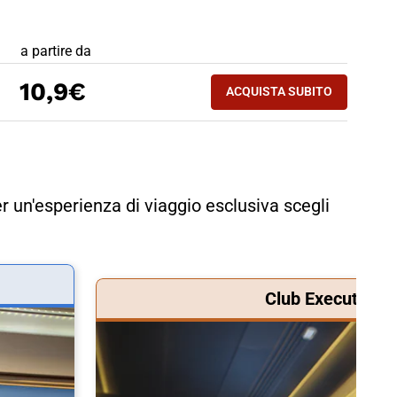
PREZZO BIGLIETTO TRENO GENOVA - VERONA
a partire da
10,9€
ACQUISTA SUBITO
r un'esperienza di viaggio esclusiva scegli
Club Executive &