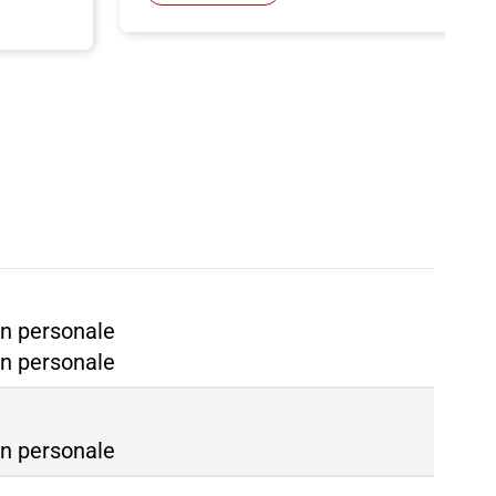
nova Piazza Principe
n personale
nova Brignole
n personale
n personale