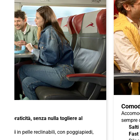
Comod
Accomoda
à e praticità, senza nulla togliere al
sempre c
Salti
di
sedili
in pelle reclinabili, con poggiapiedi,
Fast
duali
;