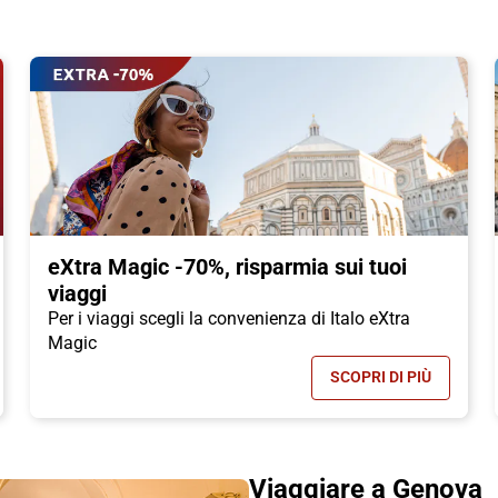
eXtra Magic -70%, risparmia sui tuoi
viaggi
Per i viaggi scegli la convenienza di Italo eXtra
Magic
SCOPRI DI PIÙ
TALO: MASSIMA CONVENIENZA E FLESSIBILITÀ PER I TUOI VIAGGI
- EXTRA MAGIC 
Viaggiare a Genova