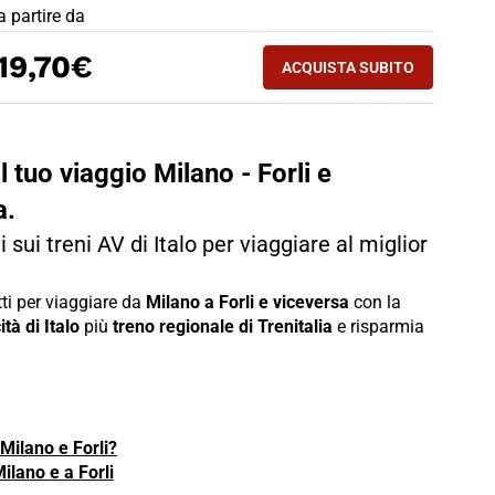
PREZZO BIGLIETTO TRENO Milano - Forli
a partire da
ACQUISTA SUBITO
19,70€
ACQUISTA SUBITO
FORLI - MILANO
l tuo viaggio Milano - Forli e
a.
 sui treni AV di Italo per viaggiare al miglior
etti per viaggiare da
Milano a Forli e viceversa
con la
tà di Italo
più
treno regionale di Trenitalia
e risparmia
 Milano e Forli?
ilano e a Forli