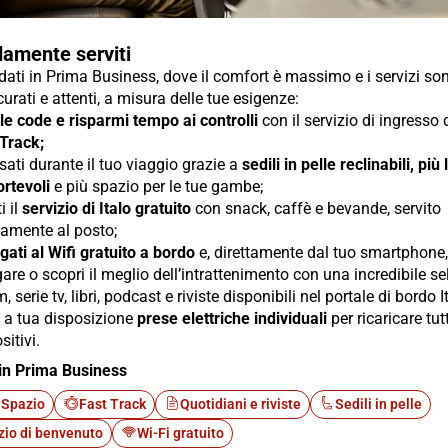
amente serviti
ti in Prima Business, dove il comfort è massimo e i servizi so
urati e attenti, a misura delle tue esigenze:
 le code e risparmi tempo ai controlli
con il servizio di ingresso
 Track;
sati durante il tuo viaggio grazie a
sedili in pelle reclinabili, più
rtevoli
e più spazio per le tue gambe;
i il
servizio di Italo gratuito
con snack, caffè e bevande, servito
tamente al posto;
gati al Wifi gratuito a bordo
e, direttamente dal tuo smartphone, 
are o scopri il meglio dell’intrattenimento con una incredibile s
lm, serie tv, libri, podcast e riviste disponibili nel portale di bordo I
i a tua disposizione
prese elettriche individuali
per ricaricare tutt
sitivi.
in Prima Business
 Spazio
Fast Track
Quotidiani e riviste
Sedili in pelle
zio di benvenuto
Wi-Fi gratuito