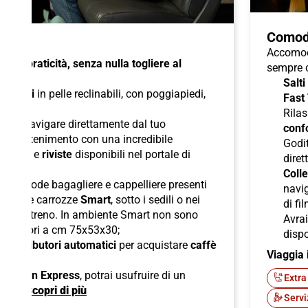
Comod
Accomoda
à e praticità, senza nulla togliere al
sempre c
Salti
di
sedili
in pelle reclinabili, con poggiapiedi,
Fast
duali
;
Rilas
 per navigare direttamente dal tuo
confo
l'intrattenimento con una incredibile
Godit
odcast
e
riviste
disponibili nel portale di
diret
Colle
lle comode bagagliere e cappelliere presenti
navig
ori nelle carrozze
Smart
, sotto i sedili o nei
di fi
boli del treno. In ambiente Smart non sono
Avra
superiori a cm 75x53x30;
dispo
di
distributori automatici
per acquistare
caffè
Viaggia 
ck;
 American Express
, potrai usufruire di un
Extra
ente.
Scopri di più
Servi