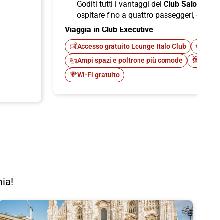
Goditi tutti i vantaggi del
Club Salotto
di I
ospitare fino a quattro passeggeri, offren
Viaggia in Club Executive
Accesso gratuito Lounge Italo Club
Fast 
Ampi spazi e poltrone più comode
Cateri
Wi-Fi gratuito
mia!