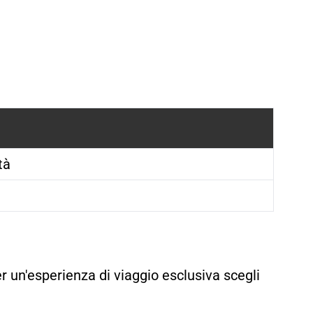
4B24-9835-D8D6E6AE470E}, it, 1, lookup_web_index, 000000000000000000
tà
r un'esperienza di viaggio esclusiva scegli