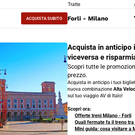
LIETTO TRENO Milano - Forli
Tratte
ACQUISTA SUBITO
Forli - Milano
ACQUISTA SUBITO
MILANO - FORLI
Acquista in anticipo i
viceversa e risparmi
Scopri tutte le promozioni
prezzo.
Acquista in anticipo i tuoi bigli
nuova combinazione
Alta Veloci
sul tuo viaggio AV di Italo!
Scopri ora:
Offerte treni Milano - Forli
Quali fermate fa il treno tra
Mini guida: cosa visitare a M