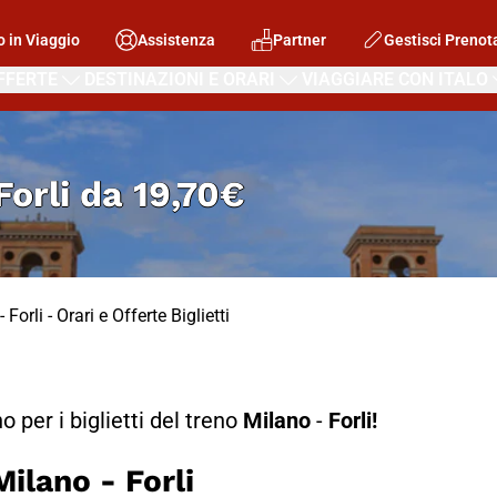
o in Viaggio
Assistenza
Partner
Gestisci Prenot
FFERTE
DESTINAZIONI E ORARI
VIAGGIARE CON ITALO
Forli
da
19,70€
 Forli - Orari e Offerte Biglietti
no per i biglietti del treno
Milano
-
Forli!
lano - Forli