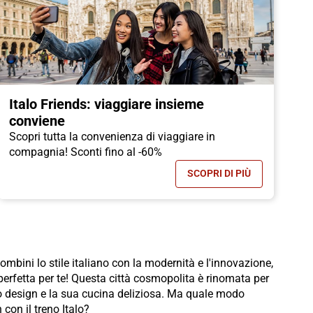
Italo Friends: viaggiare insieme
conviene
Scopri tutta la convenienza di viaggiare in
compagnia! Sconti fino al -60%
SCOPRI DI PIÙ
-70%, RISPARMIA SUI TUOI VIAGGI
- ITALO FRIENDS: V
ombini lo stile italiano con la modernità e l'innovazione,
perfetta per te! Questa città cosmopolita è rinomata per
uo design e la sua cucina deliziosa. Ma quale modo
con il treno Italo?