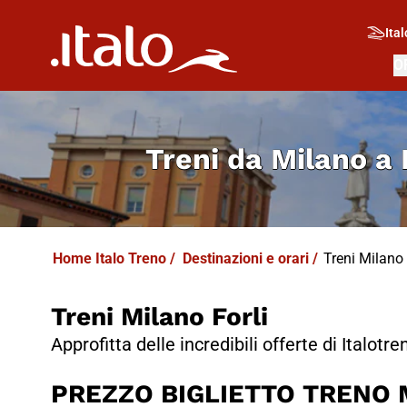
I
T
ALO
I
T
ABUS
Ital
O
Treni da
Milano a 
Home Italo Treno
/
Destinazioni e orari
/
Treni Milano -
Treni Milano Forli
Approfitta delle incredibili offerte di Italotre
PREZZO BIGLIETTO TRENO Mi