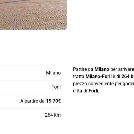
Partire da
Milano
per arrivar
Milano
tratta
Milano-Forli
è di
264 
prezzo conveniente per goders
Forli
città di
Forli
.
A partire da
19,70€
264 km