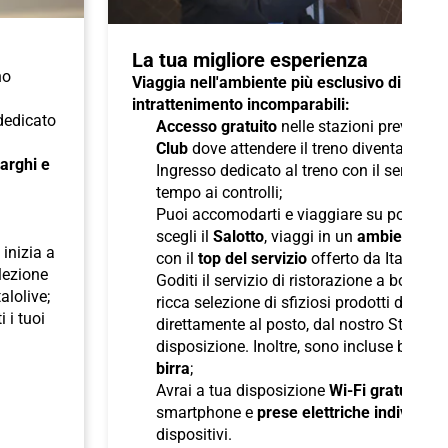
La tua migliore esperienza
no
Viaggia nell'ambiente più esclusivo di Italo 
intrattenimento incomparabili:
 dedicato
Accesso gratuito
nelle stazioni previste a
Club
dove attendere il treno diventa un pi
 larghi e
Ingresso dedicato al treno con il servizio
tempo ai controlli;
Puoi accomodarti e viaggiare su poltron
scegli il
Salotto
, viaggi in un
ambiente ris
inizia a
con il
top del servizio
offerto da Italo;
elezione
Goditi il servizio di ristorazione a bordo
talolive;
ricca selezione di sfiziosi prodotti di pane
i i tuoi
direttamente al posto, dal nostro Staff d
disposizione. Inoltre, sono incluse bevan
birra
;
Avrai a tua disposizione
Wi-Fi gratuito
per
smartphone e
prese elettriche individuali
dispositivi.