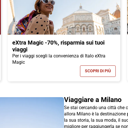
eXtra Magic -70%, risparmia sui tuoi
viaggi
Per i viaggi scegli la convenienza di Italo eXtra
Magic
SCOPRI DI PIÙ
TALO: MASSIMA CONVENIENZA E FLESSIBILITÀ PER I TUOI VIAGGI
- EXTRA MAGIC 
Viaggiare a Milano
Se stai cercando una città che c
allora Milano è la destinazione 
la sua storia, la sua moda, il s
migliore per raggiungerla se non 