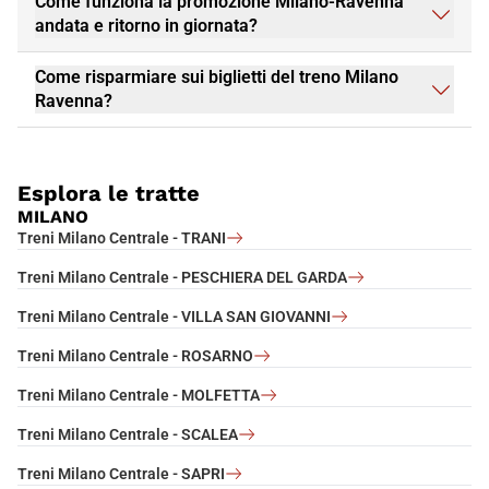
Come funziona la promozione Milano-Ravenna
romagnola in uno dei tanti ristoranti e trattorie della città, che ti
andata e ritorno in giornata?
introdurranno ai veri sapori della cucina emiliano-romagnola.
Ogni anno,
Ravenna
ospita eventi culturali e festival che
Come risparmiare sui biglietti del treno Milano
attraggono visitatori da tutto il mondo, come il Festival di
Ravenna?
Ravenna, un appuntamento imperdibile per gli amanti della
musica e delle arti performative.
Ravenna
offre un'esperienza di viaggio arricchente,
Esplora le tratte
combinando arte, storia, cultura e natura. Che tu sia alla ricerca
di una fuga romantica o di una vacanza culturale, questa città
MILANO
ti incanterà. Prenota il tuo viaggio a
Ravenna
con Italo e lasciati
Treni Milano Centrale - TRANI
sorprendere dalla bellezza e dall'ospitalità di questo gioiello
italiano.
Treni Milano Centrale - PESCHIERA DEL GARDA
Treni Milano Centrale - VILLA SAN GIOVANNI
Treni Milano Centrale - ROSARNO
Treni Milano Centrale - MOLFETTA
Treni Milano Centrale - SCALEA
Treni Milano Centrale - SAPRI