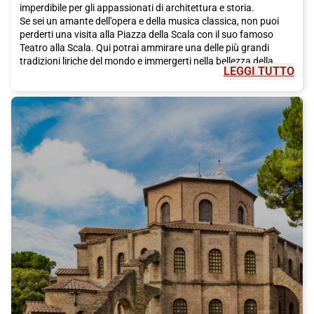
imperdibile per gli appassionati di architettura e storia.
Se sei un amante dell'opera e della musica classica, non puoi
perderti una visita alla Piazza della Scala con il suo famoso
Teatro alla Scala. Qui potrai ammirare una delle più grandi
tradizioni liriche del mondo e immergerti nella bellezza della
LEGGI TUTTO
musica italiana.
Ma Milano non è solo storia e cultura, è anche una città che vive
di moda e design. Il quadrilatero della Moda è il regno dello
shopping di lusso, con via Montenapoleone, via Manzoni, via
della Spiga e Corso Venezia che sono solo alcune delle vie più
famose e affascinanti in cui immergersi in un'esperienza di
shopping unica.
Per gli amanti del design, la settimana del design di Milano è un
evento imperdibile. Durante questa manifestazione, i quartieri di
Brera e Tortona si animano con mostre ed eventi fuori dal
comune, evidenziando il meglio della creatività e
dell'innovazione milanese.
Ma Milano è anche una città che sa sorprendere con la sua
arte. L'Ultima Cena di Leonardo da Vinci è uno dei capolavori
più celebri e potrai ammirarlo presso il convento di Santa Maria
delle Grazie. La Pinacoteca di Brera, la Triennale e la
Fondazione Prada sono altri luoghi d'arte che vale
assolutamente la pena visitare durante il tuo soggiorno a
Milano.