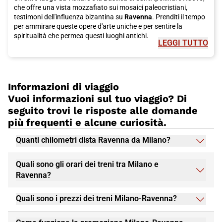
che offre una vista mozzafiato sui mosaici paleocristiani,
testimoni dell'influenza bizantina su
Ravenna
. Prenditi il tempo
per ammirare queste opere d'arte uniche e per sentire la
spiritualità che permea questi luoghi antichi.
LEGGI TUTTO
Non dimenticare il Mausoleo di Teodorico, un capolavoro
architettonico che dimostra l'importanza storica di
Ravenna
durante varie epoche. Accedere a questi siti, ricchi di storia e
bellezza, è un'esperienza da non perdere.
Informazioni di viaggio
Vuoi informazioni sul tuo viaggio? Di
Per un tocco di leggenda e tradizione, visita anche la Tomba di
seguito trovi le risposte alle domande
Dante. Il sommo poeta italiano trascorse gli ultimi anni della
più frequenti e alcune curiosità.
sua vita a
Ravenna
, e il suo ultimo luogo di riposo è diventato
un sito di pellegrinaggio culturale. È un momento per riflettere
sull'impatto duraturo della sua opera.
Quanti chilometri dista Ravenna da Milano?
Per gli amanti della natura,
Ravenna
è vicina a bellissime
Quali sono gli orari dei treni tra Milano e
spiagge e parchi naturali. La Riserva Naturale Punte Alberete e
Ravenna?
il Parco Regionale del Delta del Po offrono paesaggi unici e
possibilità per escursioni all'aria aperta.
Quali sono i prezzi dei treni Milano-Ravenna?
Ravenna
vanta anche un'eccellente scena culinaria. Assaggia
piatti tradizionali come i cappelletti in brodo o la piadina