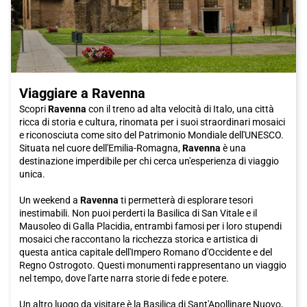
Non possiamo dimenticare che Milano è il fulcro dell'economia
italiana, ed è sede della prestigiosa università Bocconi e della
Borsa Italiana. La città ospita anche importantissime fiere e
manifestazioni, come il Salone del Mobile, la Milano Fashion
Week e l'Artigiano in Fiera. Se la tua visita è per motivi di lavoro,
non puoi perderti una visita alla rinata zona di Porta Nuova, con
Viaggiare a Ravenna
i suoi nuovi grattacieli e il Bosco Verticale premiato.
E dopo una giornata intensa di visite, non puoi lasciare Milano
Scopri
Ravenna
con il treno ad alta velocità di Italo, una città
senza assaporare la sua deliziosa cucina. La città offre una
ricca di storia e cultura, rinomata per i suoi straordinari mosaici
vasta gamma di ristoranti, osterie e trattorie dove potrai
e riconosciuta come sito del Patrimonio Mondiale dell'UNESCO.
deliziarti con i piatti tradizionali milanesi. Non puoi perderti la
Situata nel cuore dell'Emilia-Romagna,
Ravenna
è una
famosa cotoletta alla milanese, il risotto allo zafferano e il
destinazione imperdibile per chi cerca un'esperienza di viaggio
panettone, dolce tipico delle festività natalizie.
unica.
Insomma, Milano è una città che sa stupire e affascinare in ogni
suo aspetto. E per raggiungerla nel modo più comodo e veloce,
Un weekend a
Ravenna
ti permetterà di esplorare tesori
non c'è niente di meglio del treno Italo. Il tuo viaggio inizia sul
inestimabili. Non puoi perderti la Basilica di San Vitale e il
treno, dove potrai goderti il comfort e i servizi di prima classe, e
Mausoleo di Galla Placidia, entrambi famosi per i loro stupendi
continua con l'avventura di scoprire tutto ciò che questa
mosaici che raccontano la ricchezza storica e artistica di
straordinaria città ha da offrire. Non aspettare oltre, acquista
questa antica capitale dell'Impero Romano d'Occidente e del
subito il tuo biglietto Italo per Milano e preparati a vivere
Regno Ostrogoto. Questi monumenti rappresentano un viaggio
un'esperienza unica!
nel tempo, dove l'arte narra storie di fede e potere.
Un altro luogo da visitare è la Basilica di Sant'Apollinare Nuovo,