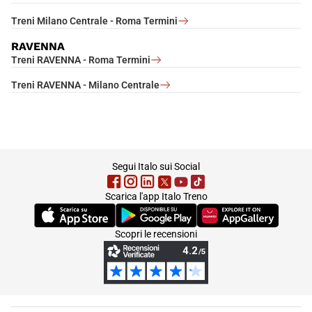
Treni Milano Centrale - Roma Termini
RAVENNA
Treni RAVENNA - Roma Termini
Treni RAVENNA - Milano Centrale
footer
Segui Italo sui Social
Scarica l'app Italo Treno
(Si apre in una nuova scheda)
(Si apre in una nuova scheda)
(Si apre in una nuova 
Scopri le recensioni