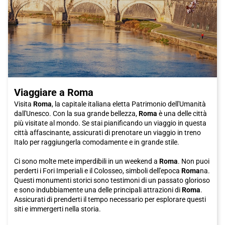
per rendere il tuo viaggio ancora più piacevole, ti consigliamo di
scegliere il treno Italo per raggiungere la città. Con i suoi treni
veloci e confortevoli, potrai goderti il viaggio in tranquillità,
arrivando fresco e riposato per iniziare la tua avventura a
Crotone. Cosa aspetti? Acquista subito il tuo biglietto Italo per
Crotone e preparati a vivere un'esperienza indimenticabile.
Viaggiare a Roma
Visita
Roma
, la capitale italiana eletta Patrimonio dell'Umanità
dall'Unesco. Con la sua grande bellezza,
Roma
è una delle città
più visitate al mondo. Se stai pianificando un viaggio in questa
città affascinante, assicurati di prenotare un viaggio in treno
Italo per raggiungerla comodamente e in grande stile.
Ci sono molte mete imperdibili in un weekend a
Roma
. Non puoi
perderti i Fori Imperiali e il Colosseo, simboli dell'epoca
Roma
na.
Questi monumenti storici sono testimoni di un passato glorioso
e sono indubbiamente una delle principali attrazioni di
Roma
.
Assicurati di prenderti il tempo necessario per esplorare questi
siti e immergerti nella storia.