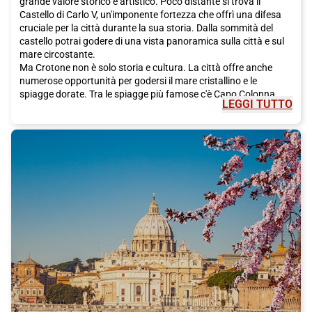
grande valore storico e artistico. Poco distante si trova il
Castello di Carlo V, un'imponente fortezza che offrì una difesa
cruciale per la città durante la sua storia. Dalla sommità del
castello potrai godere di una vista panoramica sulla città e sul
mare circostante.
Ma Crotone non è solo storia e cultura. La città offre anche
numerose opportunità per godersi il mare cristallino e le
spiagge dorate. Tra le spiagge più famose c'è Capo Colonna,
LEGGI TUTTO
una bellissima spiaggia facilmente raggiungibile dalla città,
dove potrai rilassarti al sole, fare una nuotata rinfrescante o
praticare sport acquatici. Se invece sei un appassionato di
immersioni subacquee, non puoi perderti l'opportunità di
esplorare il Parco Marino di Capo Rizzuto, che offre una varietà
incredibile di flora e fauna marina.
Ma lasciati tentare anche dalla cucina locale. La Calabria è
famosa per i suoi piatti gustosi e genuini e Crotone non fa certo
eccezione. Assicurati di gustare il pesce fresco del Mediterraneo
e le specialità a base di frutti di mare come gli spaghetti ai ricci
di mare o la famosa 'nduja, un salame piccante tipico della
regione. Non dimenticare poi di accompagnare il tutto con un
buon bicchiere di vino locale, come il Cirò, che è considerato uno
dei migliori vini rossi d'Italia.
Insomma, una visita a Crotone rappresenta un'esperienza
completa che combina cultura, storia, paesaggio e buon cibo. E