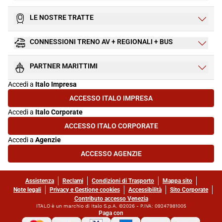
LE NOSTRE TRATTE
CONNESSIONI TRENO AV + REGIONALI + BUS
PARTNER MARITTIMI
Accedi a
Italo Impresa
ACCESSO ITALO IMPRESA
(SI APRE IN UNA NUOVA SCHEDA)
Accedi a
Italo Corporate
ACCESSO ITALO CORPORATE
(SI APRE IN UNA NUOVA SCHEDA)
Accedi a
Agenzie
ACCESSO AGENZIE
(SI APRE IN UNA NUOVA SCHEDA)
Assistenza
Reclami
Condizioni di Trasporto
Mappa sito
Note legali
Privacy e Gestione cookies
Accessibilità
Sito Corporate
Contributo accesso Venezia
ITALO è un marchio di Italo S.p.A. ©2026 - P.IVA: 09247981005
Paga con