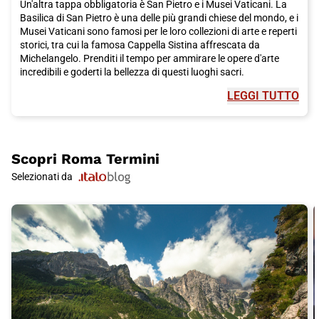
Un'altra tappa obbligatoria è San Pietro e i Musei Vaticani. La
Basilica di San Pietro è una delle più grandi chiese del mondo, e i
Musei Vaticani sono famosi per le loro collezioni di arte e reperti
storici, tra cui la famosa Cappella Sistina affrescata da
Michelangelo. Prenditi il tempo per ammirare le opere d'arte
incredibili e goderti la bellezza di questi luoghi sacri.
LEGGI TUTTO
Il Pantheon è un altro sito imperdibile. Questo antico tempio
romano è un capolavoro dell'architettura e una delle attrazioni
turistiche più famose di
Roma
. È aperto al pubblico
gratuitamente e vale sicuramente la pena visitarlo.
Scopri
Roma Termini
Per un po' di fortuna, assicurati di visitare la Fontana di Trevi,
Selezionati da
che è stata restaurata grazie agli investimenti della storica
maison italiana di moda Fendi. Fai un desiderio e lancia una
moneta nella fontana, secondo la tradizione locale. È
un'esperienza indimenticabile da fare durante il tuo soggiorno a
Roma
.
Se vuoi goderti una vista mozzafiato sulla città, sali al
Gianicolo. Da qui potrai ammirare i tetti di
Roma
e ammirare il
panorama spettacolare. È il posto perfetto per una passeggiata
tranquilla o una breve sosta panoramica.