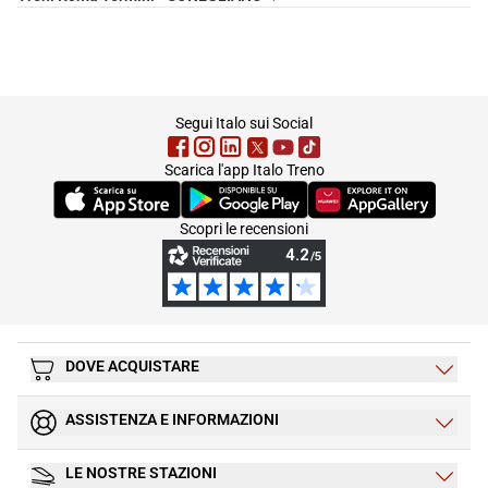
footer
Segui Italo sui Social
Scarica l'app Italo Treno
(Si apre in una nuova scheda)
(Si apre in una nuova scheda)
(Si apre in una nuova 
Scopri le recensioni
DOVE ACQUISTARE
ASSISTENZA E INFORMAZIONI
LE NOSTRE STAZIONI