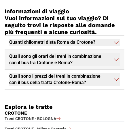
Roma
offre una combinazione unica di storia, arte, cultura,
Informazioni di viaggio
cucina e ospitalità. Che tu stia pianificando un weekend
Vuoi informazioni sul tuo viaggio? Di
romantico o una vacanza in famiglia, questa città ha qualcosa
da offrire a tutti. Non perdere l'opportunità di visitare
Roma
e
seguito trovi le risposte alle domande
prenota subito il tuo viaggio in treno Italo, per un'esperienza di
più frequenti e alcune curiosità.
viaggio piacevole e conveniente.
Quanti chilometri dista Roma da Crotone?
Quali sono gli orari dei treni in combinazione
con il bus tra Crotone e Roma?
Quali sono i prezzi dei treni in combinazione
con il bus della tratta Crotone-Roma?
Esplora le tratte
CROTONE
Treni CROTONE - BOLOGNA
Treni CROTONE - Milano Centrale