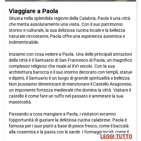
questa incantevole cittadina e godervi tutto ciò che ha da
Viaggiare a Paola
offrire. Acquistate subito il vostro biglietto Italo per
Maratea
e
preparatevi a vivere una vacanza indimenticabile.
Situata nella splendida regione della Calabria, Paola è una città
che merita assolutamente una visita. Con il suo patrimonio
storico e culturale, la sua deliziosa cucina locale e la bellezza
naturale circostante, Paola offre una esperienza autentica e
indimenticabile.
Iniziamo con cosa vedere a Paola. Una delle principali attrazioni
della città è il Santuario di San Francesco di Paola, un magnifico
complesso religioso che risale al XVI secolo. Con la sua
architettura barocca e il suo interno decorato con templi, statue
e dipinti, il Santuario è un luogo di grande spiritualità e bellezza.
Non possiamo dimenticare di menzionare il Castello Aragonese,
un imponente fortezza medievale che domina la città. Visitare il
castello è come fare un tuffo nel passato e ammirare la sua
maestosità.
Passando a cosa mangiare a Paola, i visitatori avranno
l'opportunità di gustare la deliziosa cucina calabrese. Paola è
famosa per i suoi piatti a base di pesce fresco, come il baccalà
alla cosentina e la pasta con le sarde. I formaggi locali, come il
LEGGI TUTTO
pecorino e il caciocavallo, sono anche molto popolari. E non