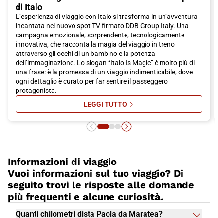
di Italo
biglietto Italo per Paola!
L’esperienza di viaggio con Italo si trasforma in un’avventura
incantata nel nuovo spot TV firmato DDB Group Italy. Una
campagna emozionale, sorprendente, tecnologicamente
innovativa, che racconta la magia del viaggio in treno
attraverso gli occhi di un bambino e la potenza
dell’immaginazione. Lo slogan “Italo Is Magic” è molto più di
una frase: è la promessa di un viaggio indimenticabile, dove
ogni dettaglio è curato per far sentire il passeggero
protagonista.
LEGGI TUTTO
SU ITALO IS MAGIC: ON AIR LA FA
Informazioni di viaggio
Vuoi informazioni sul tuo viaggio? Di
seguito trovi le risposte alle domande
più frequenti e alcune curiosità.
Quanti chilometri dista Paola da Maratea?