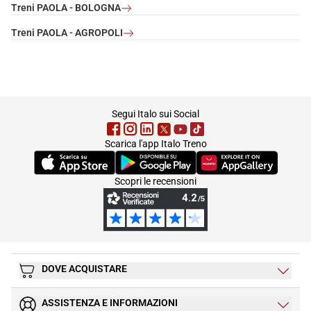
Treni PAOLA - BOLOGNA
Treni PAOLA - AGROPOLI
footer
Segui Italo sui Social
Scarica l'app Italo Treno
(Si apre in una nuova scheda)
(Si apre in una nuova scheda)
(Si apre in una nuova 
Scopri le recensioni
DOVE ACQUISTARE
ASSISTENZA E INFORMAZIONI