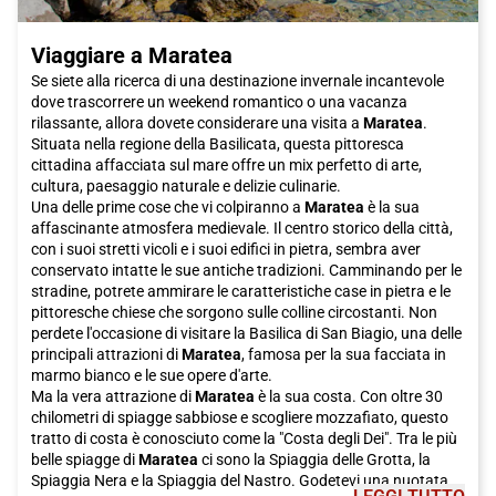
Viaggiare a Maratea
Se siete alla ricerca di una destinazione invernale incantevole
dove trascorrere un weekend romantico o una vacanza
rilassante, allora dovete considerare una visita a
Maratea
.
Situata nella regione della Basilicata, questa pittoresca
cittadina affacciata sul mare offre un mix perfetto di arte,
cultura, paesaggio naturale e delizie culinarie.
Una delle prime cose che vi colpiranno a
Maratea
è la sua
affascinante atmosfera medievale. Il centro storico della città,
con i suoi stretti vicoli e i suoi edifici in pietra, sembra aver
conservato intatte le sue antiche tradizioni. Camminando per le
stradine, potrete ammirare le caratteristiche case in pietra e le
pittoresche chiese che sorgono sulle colline circostanti. Non
perdete l'occasione di visitare la Basilica di San Biagio, una delle
principali attrazioni di
Maratea
, famosa per la sua facciata in
marmo bianco e le sue opere d'arte.
Ma la vera attrazione di
Maratea
è la sua costa. Con oltre 30
chilometri di spiagge sabbiose e scogliere mozzafiato, questo
tratto di costa è conosciuto come la "Costa degli Dei". Tra le più
belle spiagge di
Maratea
ci sono la Spiaggia delle Grotta, la
Spiaggia Nera e la Spiaggia del Nastro. Godetevi una nuotata